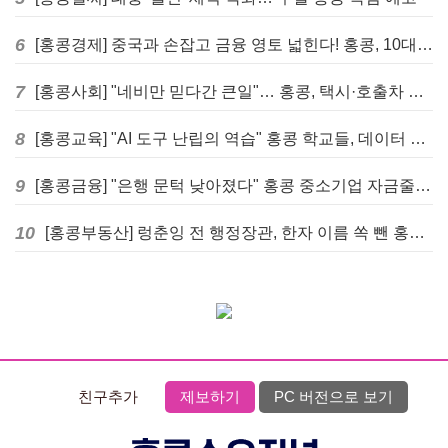
6
[홍콩경제] 중국과 손잡고 금융 영토 넓힌다! 홍콩, 10대 신규 정책 발표
7
[홍콩사회] "네비만 믿다간 큰일"… 홍콩, 택시·호출차 통합 시험 도입하며 규제 본격화
8
[홍콩교육] "AI 도구 난립의 역습" 홍콩 학교들, 데이터 고립에 교육 효과 평가 비상
9
[홍콩금융] "은행 문턱 낮아졌다" 홍콩 중소기업 자금줄 숨통 트이나… HKMA "2분기 신용 조건 안정적"
10
[홍콩부동산] 렁춘잉 전 행정장관, 한자 이름 쏙 뺀 홍콩 고급 아파트 단지들에 쓴소리
친구추가
제보하기
PC 버전으로 보기