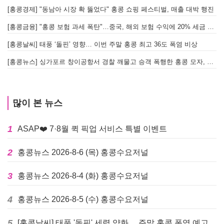
[홍콩경제] "동남아 시장 확 뚫었다" 홍콩 쇼핑 페스티벌, 매출 대박 행진
[홍콩금융] "홍콩 보험 과세 폭탄"…중국, 해외 보험 수익에 20% 세금 부과로 관련주 급락
[홍콩날씨] 태풍 ‘돌핀’ 영향… 이번 주말 홍콩 최고 36도 폭염 비상
홍
[홍콩뉴스] 싱가포르 창이공항서 경찰 깨물고 승객 폭행한 홍콩 모자, 결국 감옥행
투
많이 본 뉴스
1
ASAP❤️ 7·8월 퀵 픽업 서비스 특별 이벤트
2
홍콩뉴스 2026-8-6 (목) 홍콩수요저널
3
홍콩뉴스 2026-8-4 (화) 홍콩수요저널
4
홍콩뉴스 2026-8-5 (수) 홍콩수요저널
5
[홍콩날씨] 태풍 '돌핀' 세력 약화… 주말 홍콩 폭염 예고