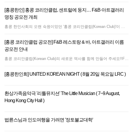
[홍콩한인] 홍콩 코리안클럽, 센트럴에 둥지… F&B·아트갤러리
명칭 공모전 개최
홍콩 한인사회의 오랜 숙원이었던 '홍콩 코리안클럽(Korean Club)'이 센트럴(Central) 중심가에 새 보금자리를 마련하고 본격적인 개장 준비에 나섰다. 코리안클럽 준비위원회 측은 홍콩 센트럴 퀸즈로드 센트럴 80번지(80 Queen's Road Central, Central)에 위치한 '에이치 퀸즈 빌딩(H Queen's Building)' 20층에 대한 임대차 계약을 완료했다고 밝혔다. 이번 공간 마련을 계기로 올 8월 말부터 본격적인 인테리어 공사에 착수하며, 오는 2026년 12월 중순 정식 오픈을 목표로 하고 있다. 코리안클럽은 단순한 한인 모임 공간을 넘어 홍콩 내 한국 문화와 예술, 미식, 그리고 교류의 중심지 역할을 담당할 예정이다. 이를 위해 준비위원회는 클럽을 대표할 식음료(F&amp;B) 레스토랑 및 바(Bar)와 아트갤러리(Arts Gallery)의 이름을 지정하기 위한 대시민 공모전을 개최한다. 이번 공모전은 크게 두 개 부문으로 나뉜다. 첫 번째 'F&amp;B 레스토랑 &amp; 바 부문'은 전통 한식과 파인 다이닝을 선사하고 저녁에는 감각적인 바 분위기를 연출할 공간의 명칭을 모집한다. 두 번째 '아트갤러리 부문'은 한국 근현대 미술품 및 공예품, 신진 작가들의 작품과 더불어 홍콩 및 중국 작가들의 작품을 전시할 문화 교류 공간의 이름을 모집한다. 각 부문별 시상 내역은 대상 3,000홍콩달러, 1등 2,000홍콩달러, 2등 1,000홍콩달러가 각각 수여될 예정이다. 아울러 코리안클럽은 홍콩 현지인 및 외국인을 대상으로 한 정식 회원 모집에 앞서, 홍콩 교민을 대상으로 회원권을 한정 수량 선공개 모집한다. 코리안클럽 준비위원회 관계자는 "홍콩 거주 교민들에게 우선적으로 회원 가입 기회를 제공한 뒤 현지 및 외국인 회원 모집으로 확대할 계획"이라며 "홍콩 속 한국 문화를 함께 만들어갈 교민들의 많은 관심과 참여를 부탁드린다"고 전했다. [코리안클럽 홍콩 설립 준비위원회] 공모전 접수 및 회원권 문의는 이메일(koreanclubhk@gmail.com) 또는 카카오톡 아이디(justincho33)를 통해 가능하다.
[홍콩 코리안클럽 공모전] F&B 레스토랑 & 바, 아트갤러리 이름
공모전 안내
홍콩 코리안클럽(Korean Club)의 새로운 역사를 함께 만들어 주세요!!F&amp;B Restaurant &amp; Arts Gallery 이름 공모 및 회원권 한정 분량 선공개 모집홍콩 한인사회의 오랜 염원이었던 코리안클럽(Korean Club)이 드디어 보금자리를 마련했습니다. Location: 20/F, H Queen's Building, 80 Queen's Road Central, Hong Kong현재 계약을 완료하였으며, 2026년 12월 중순 오픈을 목표로 8월 말부터 인테리어 공사를 시작합니다.
[홍콩한인회] UNITED KOREAN NIGHT ( 8월 20일 목요일 LRC )
환상가족음악극 '리틀뮤지션' The Little Musician ( 7~9 August,
Hong Kong City Hall )
법륜스님과 인도여행을 가려면 '정토불교대학'