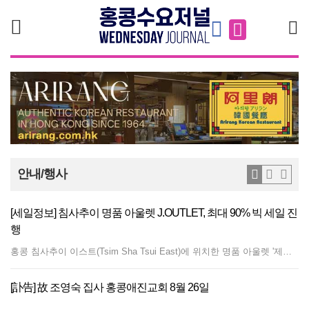
검색
안내/행사
[세일정보] 침사추이 명품 아울렛 J.OUTLET, 최대 90% 빅 세일 진
행
홍콩 침사추이 이스트(Tsim Sha Tsui East)에 위치한 명품 아울렛 '제이아울렛(J.OUTLET)'이 유럽 명품 브랜드 100% 정품을 대상으로 대규모 클리어런스 세일(Clearance Sale)을 진행한다. 이번 행사에서는 알렉산더 맥퀸(Alexander McQueen), 발렌시아가(Balenciaga), 막스마라(Max Mara), 돌체앤가바나(Dolce &amp; Gabbana), 발렌티노(Valentino), 버버리(Burberry), 펜디(Fendi), 생로랑(Saint Laurent), 구찌(Gucci) 등 유럽 주요 명품 브랜드 제품을 최대 90% 할인된 가격에 선보인다. 또한, 제이아울렛 매장과 동일한 층에 위치한 명품 편집숍 '도나 모다(Donna Moda)' 및 '델라(Della)'에서도 의류 및 잡화 제품을 최대 50%까지 할인 판매한다. 매장 위치: 홍콩 침사추이 이스트 모디 로드 66, 침사추이 센터 1층 111호 (111, 1/F, TsimShaTsui Centre, 66 Mody Rd., T.S.T. East, Kowloon) 운영 시간: 월요일 ~ 토요일: 오전 10시 ~ 오후 7시 일요일: 오후 2시 ~ 오후 6시 문의 및 SNS: 전화 2722 1900 인스타그램 @joutlet_hk
[訃告] 故 조영숙 집사 홍콩애진교회 8월 26일