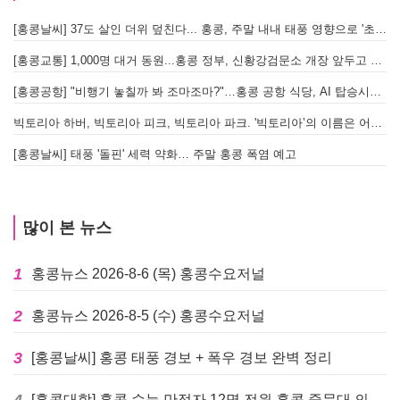
[홍콩날씨] 37도 살인 더위 덮친다... 홍콩, 주말 내내 태풍 영향으로 '초비상'
[홍콩교통] 1,000명 대거 동원...홍콩 정부, 신황강검문소 개장 앞두고 실전 훈련 돌입
[홍콩공항] "비행기 놓칠까 봐 조마조마?"…홍콩 공항 식당, AI 탑승시간 계산해 메뉴 추천해 준다
빅토리아 하버, 빅토리아 피크, 빅토리아 파크. '빅토리아’의 이름은 어떻게 온 걸까? - [이승권 원장의 생활칼럼]
[홍콩날씨] 태풍 '돌핀' 세력 약화… 주말 홍콩 폭염 예고
많이 본 뉴스
1
홍콩뉴스 2026-8-6 (목) 홍콩수요저널
2
홍콩뉴스 2026-8-5 (수) 홍콩수요저널
3
[홍콩날씨] 홍콩 태풍 경보 + 폭우 경보 완벽 정리
4
[홍콩대학] 홍콩 수능 만점자 12명 전원 홍콩 중문대 의대 진학