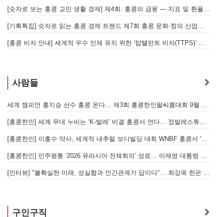
[숫자로 보는 홍콩 교민 생활 경제] 제4회: 홍콩의 금융 — 지표 및 환율, MPF 운영 현황
[기획특집] 숫자로 읽는 홍콩 경제 트렌드 제7회 홍콩 문화·창의 산업의 구조와 분야별 동향
[홍콩 비자 안내] 세계적 우수 인재 유치 위한 ‘탑탤런트 비자(TTPS)’ 주요 요건
사람들
세계 챔피언 홍지승 선수 홍콩 온다… 제3회 홍콩한인팔씨름대회 9월 12일 개최
[
[홍콩한인] 세계 무대 누비는 ‘K-발레’ 비결 홍콩서 연다… 정발레스튜디오 개원
[홍콩한인] 이흥수 약사, 세계적 내추럴 보디빌딩 대회 WNBF 홍콩서 '마스터 부문 1위' 기염
[홍콩한인] 민주평통 ‘2026 유라시아 전체회의’ 성료… 이재명 대통령 참석으로 의미 더해
[인터뷰] "불확실한 미래, 성실함과 인간관계가 답이다"… 최강욱 한은 부소장이 청소년들에게 전하는 응원
구인구직