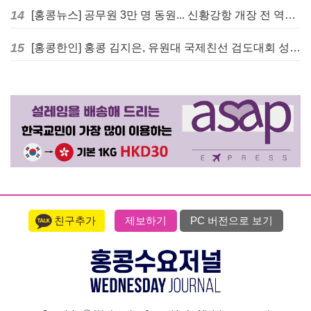
14
[홍콩뉴스] 공무원 3만 명 동원... 신황강항 개장 전 역대급 훈련 실시
15
[홍콩한인] 홍콩 김지은, 유원대 국제친선 검도대회 성인단체전 우승
친구추가
제보하기
PC 버전으로 보기