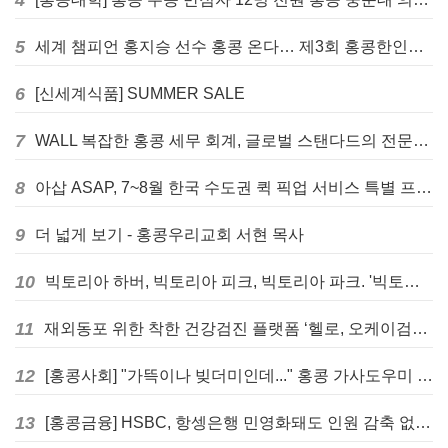
5
세계 챔피언 홍지승 선수 홍콩 온다… 제3회 홍콩한인팔씨름대회 9월 12일 개최
6
[신세계식품] SUMMER SALE
7
WALL 복잡한 홍콩 세무 회계, 글로벌 스탠다드의 전문가들이 답을 드립니다! - 법인설립, 회계, 감사
8
아삽 ASAP, 7~8월 한국 수도권 퀵 픽업 서비스 특별 프로모션 실시
9
더 넓게 보기 - 홍콩우리교회 서현 목사
10
빅토리아 하버, 빅토리아 피크, 빅토리아 파크. '빅토리아’의 이름은 어떻게 온 걸까? - [이승권 원장의 생활칼럼]
11
재외동포 위한 착한 건강검진 플랫폼 ‘헬로, 오케이검진’ 서비스 개시
12
[홍콩사회] "가뜩이나 빚더미인데..." 홍콩 가사도우미 대출 전면 금지 촉구
13
[홍콩금융] HSBC, 항셍은행 민영화돼도 인원 감축 없다... 독립 브랜드 유지