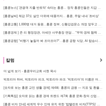
[홍콩뉴스] '관광객 지출 반토막' 속타는 홍콩... 정작 홍콩인들은 지갑 들고 해외로?
[
[홍콩날씨] 체감 37도 살인 더위에 태풍까지... 홍콩, 주말 내내 '초비상'
[
[홍콩교통] 1,000명 대거 동원...홍콩 정부, 신황강검문소 개장 앞두고 실전 훈련 돌입
[홍콩경제 ] 존 리 행정장관, 아세안 사무총장 면담… "무역·경제 협력 한층 강화한다"
[홍콩공항] "비행기 놓칠까 봐 조마조마?"…홍콩 공항 식당, AI 탑승시간 계산해 메뉴 추천해 준다
홍
칼럼
더 넓게 보기 - 홍콩우리교회 서현 목사
태
빅토리아 하버, 빅토리아 피크, 빅토리아 파크. '빅토리아’의 이름은 어떻게 온 걸까? - [이승권 원장의 생활칼럼]
홍
[숫자로 보는 홍콩 교민 생활 경제] 제4회: 홍콩의 금융 — 지표 및 환율, MPF 운영 현황
글
[기획특집] 숫자로 읽는 홍콩 경제 트렌드 제7회 홍콩 문화·창의 산업의 구조와 분야별 동향
[홍콩 비자 안내] 세계적 우수 인재 유치 위한 ‘탑탤런트 비자(TTPS)’ 주요 요건