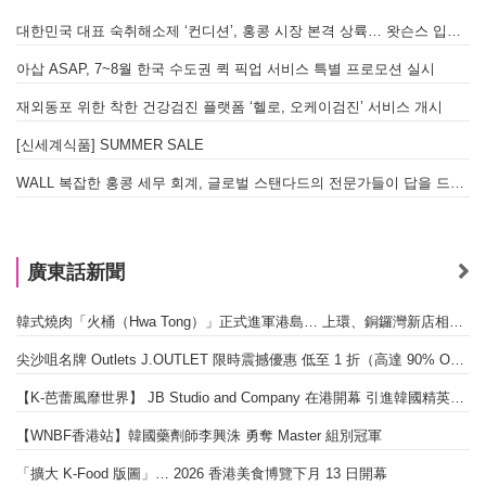
대한민국 대표 숙취해소제 ‘컨디션’, 홍콩 시장 본격 상륙… 왓슨스 입점 기념 할인 행사 진행
A
아삽 ASAP, 7~8월 한국 수도권 퀵 픽업 서비스 특별 프로모션 실시
재외동포 위한 착한 건강검진 플랫폼 ‘헬로, 오케이검진’ 서비스 개시
[신세계식품] SUMMER SALE
WALL 복잡한 홍콩 세무 회계, 글로벌 스탠다드의 전문가들이 답을 드립니다! - 법인설립, 회계, 감사
廣東話新聞
韓式燒肉「火桶（Hwa Tong）」正式進軍港島… 上環、銅鑼灣新店相繼開幕
尖沙咀名牌 Outlets J.OUTLET 限時震撼優惠 低至 1 折（高達 90% OFF）
【K-芭蕾風靡世界】 JB Studio and Company 在港開幕 引進韓國精英芭蕾教育系統
【WNBF香港站】韓國藥劑師李興洙 勇奪 Master 組別冠軍
「擴大 K-Food 版圖」… 2026 香港美食博覽下月 13 日開幕