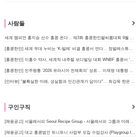
사람들
세계 챔피언 홍지승 선수 홍콩 온다… 제3회 홍콩한인팔씨름대회 9월 12일 개최
[홍콩한인] 세계 무대 누비는 ‘K-발레’ 비결 홍콩서 연다… 정발레스튜디오 개원
[홍콩한인] 이흥수 약사, 세계적 내추럴 보디빌딩 대회 WNBF 홍콩서 '마스터 부문 1위' 기염
[홍콩한인] 민주평통 ‘2026 유라시아 전체회의’ 성료… 이재명 대통령 참석으로 의미 더해
[인터뷰] "불확실한 미래, 성실함과 인간관계가 답이다"… 최강욱 한은 부소장이 청소년들에게 전하는 응원
구인구직
[채용공고] 서울레서피 Seoul Recipe Group - 서울레서피 그룹과 미래를 함께할 유능한 인재를 모십니다
[채용공고] 대교 홍콩법인 트니트니 사업부 모집 수업강사 (Playgroup Instructor)