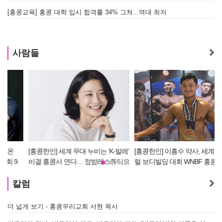
[홍콩교육] 홍콩 대학 입시 합격률 34% 그쳐...역대 최저
사람들
[홍콩한인] 세계 무대 누비는 ‘K-발레’
[홍콩한인] 이흥수 약사, 세계적 내추
비결 홍콩서 연다… 정발레스튜디오
럴 보디빌딩 대회 WNBF 홍콩서 '마
개원
스터 부문 1위' 기염
칼럼
더 넓게 보기 - 홍콩우리교회 서현 목사
태