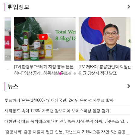
취업정보
[TV] 환경부 "쓰레기 지정 봉투 튼튼
[TV] 제53대 홍콩한인회 회장선거 탁
하다" 영상 공개.. 허위사실 유포자
연균 당선자 정견 발표
경찰에 조사 의뢰할 듯
뉴스
투표하러 '왕복 1천600km' 재외국민, 2년뒤 우편·전자투표 할까
[
재외동포 속여 123억 가로챈 캄보디아 보이스피싱 일당 검거
대한민국 대표 숙취해소제 ‘컨디션’, 홍콩 시장 본격 상륙… 왓슨스 입점 기념 할인 행사 진행
[
[홍콩사회] 홍콩 대졸자 평균 연봉, 작년보다 2.1% 오른 33만 6천 홍콩달러 기록
[