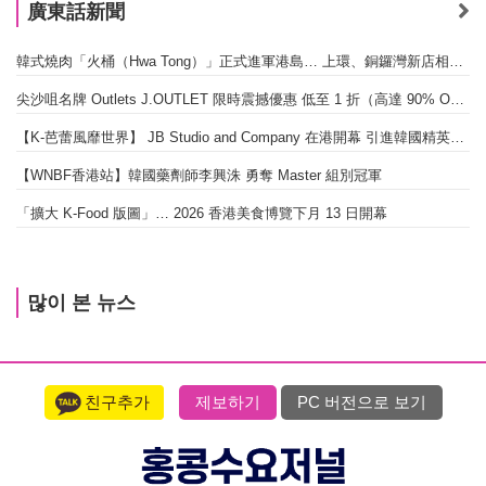
廣東話新聞
韓式燒肉「火桶（Hwa Tong）」正式進軍港島… 上環、銅鑼灣新店相繼開幕
尖沙咀名牌 Outlets J.OUTLET 限時震撼優惠 低至 1 折（高達 90% OFF）
【K-芭蕾風靡世界】 JB Studio and Company 在港開幕 引進韓國精英芭蕾教育系統
【WNBF香港站】韓國藥劑師李興洙 勇奪 Master 組別冠軍
「擴大 K-Food 版圖」… 2026 香港美食博覽下月 13 日開幕
많이 본 뉴스
친구추가
제보하기
PC 버전으로 보기