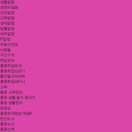
생활칼럼
생명의말씀
건강칼럼
교육칼럼
경제칼럼
법률칼럼
세무칼럼
IT칼럼
부동산정보
사람들
구인구직
취업정보
홍콩취업토크
홍콩취업성공기
롤모델과의대화
홍콩취업세미나
교육
홍콩 교육정보
홍콩 생활 필수 중국어
홍콩 생활한자
동영상
홍콩한국방송 채널K
한인뉴스
홍콩뉴스
홍콩산책