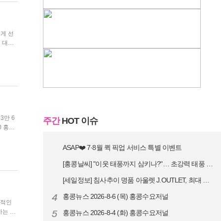
롭게 선
주간
HOT 이슈
ASAP❤️ 7·8월 퀵 픽업 서비스 특별 이벤트
[홍콩날씨] "이웃 태풍까지 삼키나?"… 초강력 태풍 '돌핀' 세력 재확…
[세일정보] 침사추이 명품 아울렛 J.OUTLET, 최대 90% 빅 세일…
4
홍콩뉴스 2026-8-6 (목) 홍콩수요저널
5
홍콩뉴스 2026-8-4 (화) 홍콩수요저널