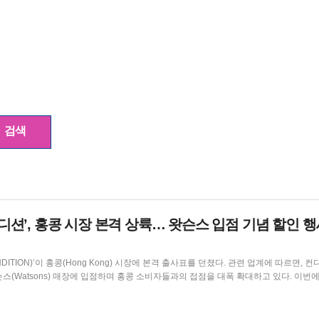
디션’, 홍콩 시장 본격 상륙… 왓슨스 입점 기념
할인
행
홍콩(Hong Kong) 시장에 본격 출사표를 던졌다. 관련 업계에 따르면, 컨디션은
슨스(Watsons) 매장에 입점하며 홍콩 소비자들과의 접점을 대폭 확대하고 있다. 이번
ONDITION STICK)' 제형으로, 오리지널맛과 그린애플맛 등 다양한 라인업을 갖췄다. 
매장에서 대규...