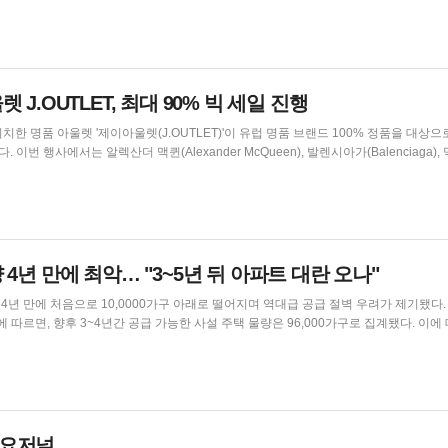
의 대폭 할인된 가격으로 프리미엄 건강검진을 받을 수 있도록 기획되었다. 검진 기관 
선된 국내 최고 수준의 종합검진 전문병원으로 구성되어 안전하고 편안한 검진 환경을 제공한다. ...
J.OUTLET, 최대 90% 빅 세일 진행
)에 위치한 명품 아울렛 '제이아울렛(J.OUTLET)'이 유럽 명품 브랜드 100% 정품을 대상
), 막스마
na), 발렌티노(Valentino), 버버리(Burberry), 펜디(Fendi), 생로랑(Saint Laur...
4년 만에 최악… "3~5년 뒤 아파트 대란 오나"
4년 만에 처음으로 10,0000가구 아래로 떨어지며 역대급 공급 절벽 우려가 제기됐다. 홍
르면, 향후 3~4년간 공급 가능한 사설 주택 물량은 96,000가구로 집계됐다. 이에 대해 부
roperties)의 데릭 찬 연구원장은 이번 변화가 신규 주택 시장의 재고 피크에서 수급 
 그는 재고 압박의 단계적...
콩수요저널