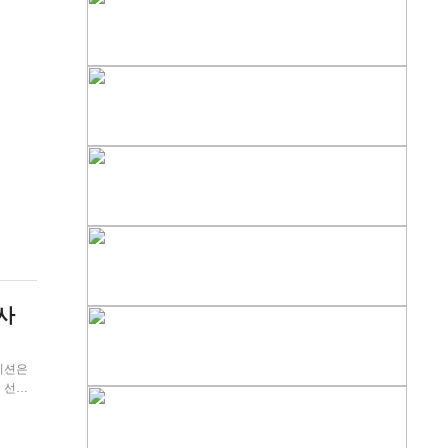
사
에 선보
컨디