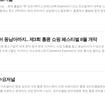
스(HK Express)가 오는 토요일부터 대부분 노선의
0%에서 최대 41%까지 상승한다고 발표했다. 홍콩에서 출발해 중국 본토로 가
(한화 약 3만 855원)에서 198홍콩달러(약 3만 7,026원)로 20% 인상된다. 홍콩에서
 241홍콩달러(약 4만 5,...
어 동남아까지.. 제3회 홍콩 쇼핑 페스티벌 8월 개막
 홍콩 중소기업의 세계 최대 중국 본토 이커머스 시장 진출을 돕고 동남아시아 시장으로
, 처음으로 선보이는 동남아시아국가연합(ASEAN) 버전
행사는 9월 21일부터 27일까지 개최되며 약 100개 브랜드가 참가한다. 재키...
홍콩수요저널
한인사회의 오랜 숙원이었던 '홍콩 코리안클럽(Korean
인 개장 준비에 나섰다. 코리안클럽 준비위원회 측은 홍콩 센트럴 퀸즈로
, Central)에 위치한 '에이치 퀸즈 빌딩(H Queen's Building)' 20층에 대한 임대차 계약
..