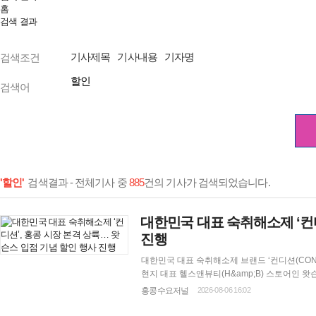
홈
검색 결과
기사제목
기사내용
기자명
검색조건
검색어
'할인'
검색결과 - 전체기사 중
885
건의 기사가 검색되었습니다.
대한민국 대표 숙취해소제 ‘컨
진행
대한민국 대표 숙취해소제 브랜드 ‘컨디션(CONDITION)’이 
현지 대표 헬스앤뷰티(H&amp;B) 스토어인 왓
이는 제품은 휴대와 섭취가 간편한 '컨디션 스틱(C
홍콩수요저널
2026-08-06 16:02
션은 이번 홍콩 시장 상륙을 기념해 현지 왓슨스 