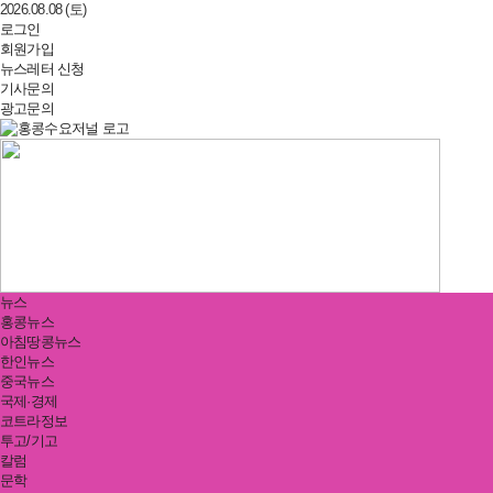
2026.08.08 (토)
로그인
회원가입
뉴스레터 신청
기사문의
광고문의
뉴스
홍콩뉴스
아침땅콩뉴스
한인뉴스
중국뉴스
국제·경제
코트라정보
투고/기고
칼럼
문학