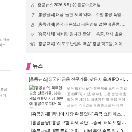
역시 엄
6
홍콩뉴스 2026-8-5 (수) 홍콩수요저널
7
[홍콩날씨] 태풍 '돌핀' 세력 약화… 주말 홍콩 폭염 예고
8
[홍콩경제] 중국과 손잡고 금융 영토 넓힌다! 홍콩, 10대 신규 정책 …
9
[홍콩사회] "네비만 믿다간 큰일"… 홍콩, 택시·호출차 통합 시험 도입…
으로 대규
10
[홍콩교육] "AI 도구 난립의 역습" 홍콩 학교들, 데이터 고립에 교육…
뉴스
[홍콩뉴스] 외국인 금융 전문가들, 낮은 세율과 IPO 시장 회복에 홍콩…
낮은 법인세율과 회복세를 보이는 기업
콩
공개(IPO) 시장, 우수한 고용 전망에 힘
입어 전 세계의 백색가전 및 금융 분야
균형으로
전문직 외국인들이 홍콩으로 대거 복귀
하고 있다고...
[홍콩경제] "동남아 시장 확 뚫었다" 홍콩 쇼핑 페스티벌, 매출 대박 …
[홍콩금융] "홍콩 보험 과세 폭탄"…중국, 해외 보험 수익에 20% 세…
[홍콩날씨] 태풍 ‘돌핀’ 영향… 이번 주말 홍콩 최고 36도 폭염 비상