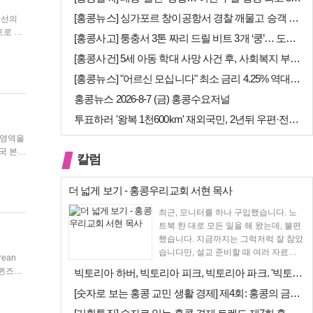
[홍콩뉴스] 싱가포르 창이공항서 경찰 깨물고 승객 폭행한 홍콩 모자, 결…
[홍콩사고] 퉁충서 3톤 짜리 드릴 비트 3개 ‘쿵’… 도로 파손·교통 …
[홍콩사건] 5세 아동 학대 사망 사건 후, 사회복지 부서에 내부 검토 …
[홍콩뉴스] "어르신 모십니다" 최소 금리 4.25% 역대급 혜택, 홍콩…
홍콩뉴스 2026-8-7 (금) 홍콩수요저널
투표하러 '왕복 1천600km' 재외국민, 2년뒤 우편·전자투표 할까
 영역을
칼럼
더 넓게 보기 - 홍콩우리교회 서현 목사
최근, 모니터를 하나 구입했습니다. 노
트북 한 대로 모든 일을 해 왔는데, 불편
했습니다. 지금까지는 그럭저럭 잘 참았
습니다만, 설교 준비할 때 여러 자료를
펴 놓고 보다...
빅토리아 하버, 빅토리아 피크, 빅토리아 파크. '빅토리아’의 이름은 어…
을 완료했
[숫자로 보는 홍콩 교민 생활 경제] 제4회: 홍콩의 금융 — 지표 및 …