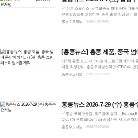
✅ HK익스프레스, 유류할증료 최대 44% 기습 인상… 한국 출발만 '뚝' 반전 HK익스프레
유류할증료를 인상하며, 홍콩 출발 항공편의 할증료는 최소 2
는 항공편의 유류할증료는 승객 및 구간당 165홍콩달러
홍콩수요저널
2026-08-01 09:07
출발하는 기타 모든 목적지행 항공편의 할증료는 기존
[홍콩뉴스] 홍콩 제품, 중국 넘
제3회 홍콩 쇼핑 페스티벌이 오는 8월 개막해
처음 확장한다. 홍콩무역발전국(HKTDC)의 연중 프로그램인 '이커머스 익스프레스(E-Commerce Express)'의 대표 행사로 열리는 중국 본토
버전 행사는 8월 1일부터 20일까지 열리며 280개 이상의 브랜드가 참여한다. 한편
홍콩수요저널
2026-07-29 10:26
홍콩뉴스 2026-7-29 (수) 
✅ 홍콩 코리안클럽, 센트럴에 둥지… F&amp;B·아트갤러리 명칭 공모전 개최 홍콩 
Club)'이 센트럴(Central) 중심가에 새 보금자리를 마련하고 본격적
드 센트럴 80번지(80 Queen's Road Central
홍콩수요저널
2026-07-29 09:01
다고 밝혔다. 이번 공간 마련을 계기로 올 8월 말.