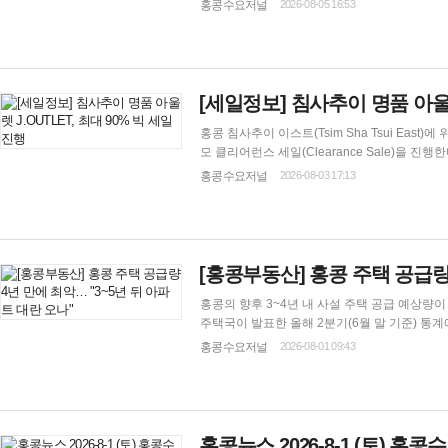
외 동포들이 대기업 법인 계약가와 동일한 수준
홍콩수요저널
2026-08-05 16:53
[세일정보] 침사추이 명품 아울렛 
홍콩 침사추이 이스트(Tsim Sha Tsui East
모 클리어런스 세일(Clearance Sale)을 진행한다. 이번 행사에서는 알렉산더 맥퀸(Alexander McQueen), 발렌시아가(Balenciaga
라(Max Mara), 돌체앤가바나(Dolce &amp; Gabba
홍콩수요저널
2026-08-03 17:13
[홍콩부동산] 홍콩 주택 공급량 
홍콩의 향후 3~4년 내 사설 주택 공급 예상량이 
주택국이 발표한 올해 2분기(6월 말 기준) 통계에 따
동산 중개업체 리카코프 프로퍼티(Ricacorp P
홍콩수요저널
2026-08-01 09:43
점진적으로 이동하고 있음을 나타낸다고 평가했다.
홍콩뉴스 2026-8-1 (토) 홍