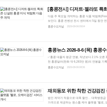
[홍콩전시] 디저트·젤라또 특
다음 주 목요일 개막하는 홍콩 식품 박람회(Foo
보인다. 홍콩 컨벤션 전시 센터에서 5일 동안 연속으로 개최되는 올해 박람회에는 태국산 신선한 수제 도넛과 유명 싱가포르 브랜드의 대표
판단 쉬폰 케이크가 출품된다. 동시에 개최되는 식품 박람회 프로(Food Expo PRO)는 다음 주 토요일(8월 15일) 일반 관람객에게 문을 열며,
홍콩수요저널
2026-08-06 09:04
홍콩뉴스 2026-8-6 (목) 홍
✅홍콩 대졸자 평균 연봉, 작년보다 2.1% 오른 33만 6천 홍콩달러 기록 홍콩의 8개 공립 대학 
천 홍콩달러(한화 약 6,283만 원)의 연봉을 기록하며 전년 대비 약 2.1퍼센
달러(한화 약 130만 원) 늘어난 수치다. 대학별로는 홍콩대학교 졸업생이 약 40만 홍콩달러(한화 약 7,480만 원)로 가장 높은 평균 연봉을 기
홍콩수요저널
2026-08-06 08:36
록했으며, 중문대학교 졸업생이 39만 9천 홍콩달러
재외동포 위한 착한 건강검진 
법인 계약가 적용으로 대폭 할인… 대학병원급 정밀 검진을 합리적 가격에 재외동포들
가격으로 제공하는 원스톱 케어 플랫폼 ‘헬로, 오케이검진(Hello,