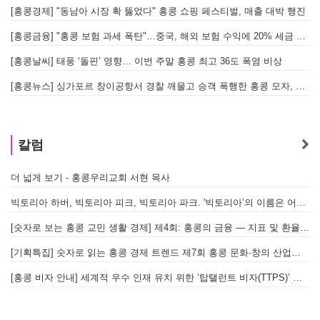
[홍콩경제] "동남아 시장 확 뚫었다" 홍콩 쇼핑 페스티벌, 매출 대박 행진
[홍콩금융] "홍콩 보험 과세 폭탄"…중국, 해외 보험 수익에 20% 세금 부과로 관련주 급락
[홍콩날씨] 태풍 ‘돌핀’ 영향… 이번 주말 홍콩 최고 36도 폭염 비상
홍
[홍콩뉴스] 싱가포르 창이공항서 경찰 깨물고 승객 폭행한 홍콩 모자, 결국 감옥행
투
칼럼
더 넓게 보기 - 홍콩우리교회 서현 목사
태
빅토리아 하버, 빅토리아 피크, 빅토리아 파크. '빅토리아’의 이름은 어떻게 온 걸까? - [이승권 원장의 생활칼럼]
홍
[숫자로 보는 홍콩 교민 생활 경제] 제4회: 홍콩의 금융 — 지표 및 환율, MPF 운영 현황
글
[기획특집] 숫자로 읽는 홍콩 경제 트렌드 제7회 홍콩 문화·창의 산업의 구조와 분야별 동향
[홍콩 비자 안내] 세계적 우수 인재 유치 위한 ‘탑탤런트 비자(TTPS)’ 주요 요건