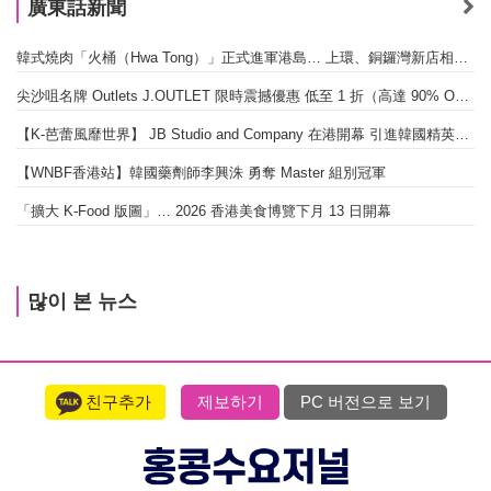
廣東話新聞
韓式燒肉「火桶（Hwa Tong）」正式進軍港島… 上環、銅鑼灣新店相繼開幕
尖沙咀名牌 Outlets J.OUTLET 限時震撼優惠 低至 1 折（高達 90% OFF）
【K-芭蕾風靡世界】 JB Studio and Company 在港開幕 引進韓國精英芭蕾教育系統
【WNBF香港站】韓國藥劑師李興洙 勇奪 Master 組別冠軍
「擴大 K-Food 版圖」… 2026 香港美食博覽下月 13 日開幕
많이 본 뉴스
친구추가
제보하기
PC 버전으로 보기