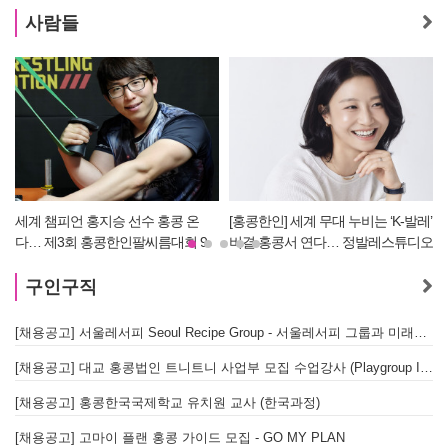
사람들
[홍콩한인] 세계 무대 누비는 ‘K-발레’
[홍콩한인] 이흥수 약사, 세계적 내추
9
비결 홍콩서 연다… 정발레스튜디오
럴 보디빌딩 대회 WNBF 홍콩서 '마
개원
스터 부문 1위' 기염
구인구직
[채용공고] 서울레서피 Seoul Recipe Group - 서울레서피 그룹과 미래를 함께할 유능한 인재를 모십니다
[채용공고] 대교 홍콩법인 트니트니 사업부 모집 수업강사 (Playgroup Instructor)
[채용공고] 홍콩한국국제학교 유치원 교사 (한국과정)
[채용공고] 고마이 플랜 홍콩 가이드 모집 - GO MY PLAN