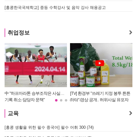
[홍콩한국국제학교] 중등 수학강사 및 음악 강사 채용공고
취업정보
실…
[TV] 환경부 "쓰레기 지정 봉투 튼튼
[TV] 제53대 홍콩한인회 회장선거 
하다" 영상 공개.. 허위사실 유포자
연균 당선자 정견 발표
경찰에 조사 의뢰할 듯
교육
[홍콩 생활을 위한 필수 중국어] 필수 어휘 300 (74)