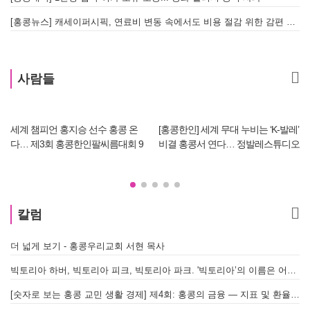
[홍콩뉴스] 캐세이퍼시픽, 연료비 변동 속에서도 비용 절감 위한 감편 계획 없어
[
사람들
세계 챔피언 홍지승 선수 홍콩 온
[홍콩한인] 세계 무대 누비는 ‘K-발레’
다… 제3회 홍콩한인팔씨름대회 9
비결 홍콩서 연다… 정발레스튜디오
월 12일 개최
개원
원
칼럼
더 넓게 보기 - 홍콩우리교회 서현 목사
태
빅토리아 하버, 빅토리아 피크, 빅토리아 파크. '빅토리아’의 이름은 어떻게 온 걸까? - [이승권 원장의 생활칼럼]
홍
[숫자로 보는 홍콩 교민 생활 경제] 제4회: 홍콩의 금융 — 지표 및 환율, MPF 운영 현황
글