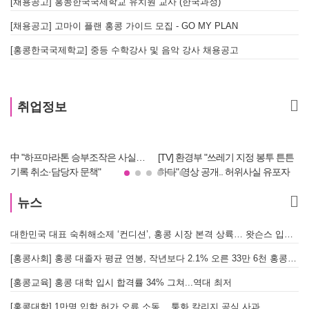
[채용공고] 홍콩한국국제학교 유치원 교사 (한국과정)
[채용공고] 고마이 플랜 홍콩 가이드 모집 - GO MY PLAN
[홍콩한국국제학교] 중등 수학강사 및 음악 강사 채용공고
취업정보
中 "하프마라톤 승부조작은 사실…
[TV] 환경부 "쓰레기 지정 봉투 튼튼
기록 취소·담당자 문책"
하다" 영상 공개.. 허위사실 유포자
경찰에 조사 의뢰할 듯
뉴스
대한민국 대표 숙취해소제 ‘컨디션’, 홍콩 시장 본격 상륙… 왓슨스 입점 기념 할인 행사 진행
[
[홍콩사회] 홍콩 대졸자 평균 연봉, 작년보다 2.1% 오른 33만 6천 홍콩달러 기록
[
[홍콩교육] 홍콩 대학 입시 합격률 34% 그쳐...역대 최저
[홍콩대학] 1만명 입학 허가 오류 소동... 퉁화 칼리지 공식 사과
[