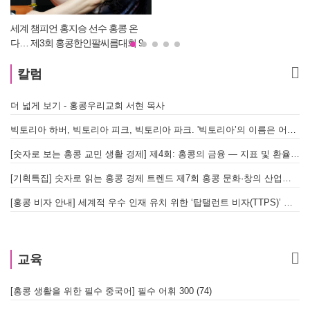
세계 챔피언 홍지승 선수 홍콩 온
다… 제3회 홍콩한인팔씨름대회 9
원
월 12일 개최
칼럼
더 넓게 보기 - 홍콩우리교회 서현 목사
태
빅토리아 하버, 빅토리아 피크, 빅토리아 파크. '빅토리아’의 이름은 어떻게 온 걸까? - [이승권 원장의 생활칼럼]
홍
[숫자로 보는 홍콩 교민 생활 경제] 제4회: 홍콩의 금융 — 지표 및 환율, MPF 운영 현황
글
[기획특집] 숫자로 읽는 홍콩 경제 트렌드 제7회 홍콩 문화·창의 산업의 구조와 분야별 동향
[홍콩 비자 안내] 세계적 우수 인재 유치 위한 ‘탑탤런트 비자(TTPS)’ 주요 요건
교육
[홍콩 생활을 위한 필수 중국어] 필수 어휘 300 (74)