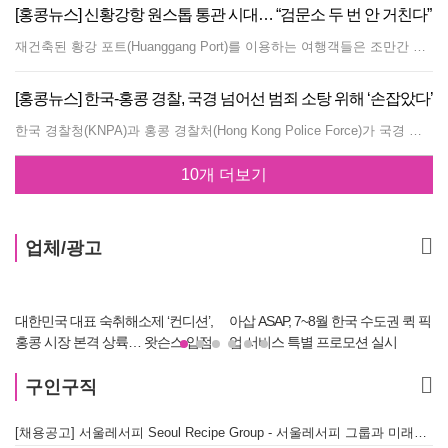
[홍콩뉴스] 신황강항 원스톱 통관 시대… “검문소 두 번 안 거친다”
재건축된 황강 포트(Huanggang Port)를 이용하는 여행객들은 조만간 야외로 나가지 않고도 철도 연결편에서 출입국 심사장으로 이동할 수 있게 된다. 대부분의 경우 줄을 두 번 설 필요도 없어진다. 장기간 기다려온 24시간 간이 통관 검문소가 목요일, 홍콩과 선전 양측이 출입국 관리 시설의 공동 배치(Co-location)를 위한 협정에 서명하면서 개장에 한 걸음 더 가까워졌다. 크리스 탕 핑컹 보안국 장관과 선전시의 로황하오 부시장은 정부 총공서에서 협력 협정에 서명했다. 별도의 협정에 따라 홍콩 정부는 상징적인 연간 임대료 1,000위안(약 20만 원)에 2047년 6월 30일까지 홍콩 포트 구역(Hong Kong Port Area)을 사용할 수 있는 권리를 부여받는다. 홍콩 포트 구역은 금요일 자정부터 특별행정구 관할권에 포함되지만, 이것이 검문소가 즉시 여객에게 개방됨을 의미하지는 않는다. 홍콩과 광둥성 당국은 시스템 테스트, 운영 시뮬레이션, 긴급 대응 훈련을 완료하고 시설과 통관 절차가 안전하고 원활하게 운영될 수 있음을 확인한 후 공식 개장일을 결정할 예정이다. 정식 가동되면 재건축된 황강 포트는 홍콩과 선전을 잇는 가장 중요한 24시간 여객 육상 검문소로 자리매김하게 된다. 초기 설계 용량은 하루 20만 명의 여객 통행이며, 향후 MTR 북부링크 스퍼라인(Northern Link Spur Line)이 개통되면 약 30만 명으로 늘어날 전망이다. 이 철도는 선전의 다층 검문소 건물과 직접 연결되어 국경 간 교통 네트워크에 포트를 더욱 밀접하게 통합하게 된다. 자동화 통로는 세 세트의 게이트로 구성된다. 첫 번째 게이트는 여행 서류를 읽고 통로 이용 자격을 확인하며, 두 번째 게이트는 지문 및 얼굴 이미지와 같은 생체 정보를 수집하고, 세 번째 게이트에서 최종 통관 절차를 완료한다. 이러한 개편을 통해 기존 록마차우-황강(Lok Ma Chau-Huanggang) 검문소에서 약 30분 소요되던 전체 통관 시간이 약 5분으로 단축될 것으로 기대된다. 스마트 검사 장비와 정보 공유 메커니즘도 세관 및 보건 방역 절차에 적용되어, 당국은 반복적인 검사를 줄이는 동시에 국경 안보를 유지한다는 방침이다.
[홍콩뉴스] 한국-홍콩 경찰, 국경 넘어선 범죄 소탕 위해 ‘손잡았다’
한국 경찰청(KNPA)과 홍콩 경찰처(Hong Kong Police Force)가 국경 간 범죄 대응과 전문 훈련 분야에서 전략적 협력을 강화하기 위해 업무협약(MOU)을 체결했다. 이번 협약은 주얏밍 홍콩 경찰처장이 이끄는 대표단이 7월 28일부터 29일까지 서울을 방문한 기간에 체결되었다. 홍콩 대표단은 7월 28일 경찰인재개발원과 경찰대학을 방문해 최신 경찰 교육, 리더십 개발, 전문 교육 현황을 둘러보고 인재 양성과 현대적 치안 관리 경험을 공유했다. 이어 7월 29일에는 유재성 경찰청장 직무대행과 만나 공동 치안 현안을 논의하고, 초국가적 범죄에 대응하기 위한 공조 방안을 담은 MOU에 정식 서명했다. 이번 협력 체계는 마약 밀매, 인신매매, 사이버 범죄, 자금 세탁 등 초국가적 범죄를 겨냥한 공동 작전을 포함하며, 정보 교류와 역량 강화, 전문 훈련을 촉진할 예정이다. 홍콩 경찰처는 이번 협약이 신종 범죄 추세에 대응하려는 양측의 의지를 보여주는 것이며, 치안 강화와 범죄 소탕 능력을 제고할 것으로 기대한다고 밝혔다. 또한 이번 파트너십을 통한 공동 네트워크 활용으로 아시아·태평양 지역 전반의 치안 협력 플랫폼을 확장해 나갈 계획이다. 대표단은 한국의 치안 발전 상황을 파악하기 위해 서울경찰청과 사이버범죄수사대를 방문해 기술 범죄 및 신종 사이버 위협 대응 전략을 살펴보았다. 양측은 혁신 기술을 활용해 치안 효율성을 높이는 방안에 대해서도 경험을 공유했다.
10개 더보기
업체/광고
대한민국 대표 숙취해소제 ‘컨디션’,
아삽 ASAP, 7~8월 한국 수도권 퀵 픽
홍콩 시장 본격 상륙… 왓슨스 입점
업 서비스 특별 프로모션 실시
기념 할인 행사 진행
구인구직
[채용공고] 서울레서피 Seoul Recipe Group - 서울레서피 그룹과 미래를 함께할 유능한 인재를 모십니다