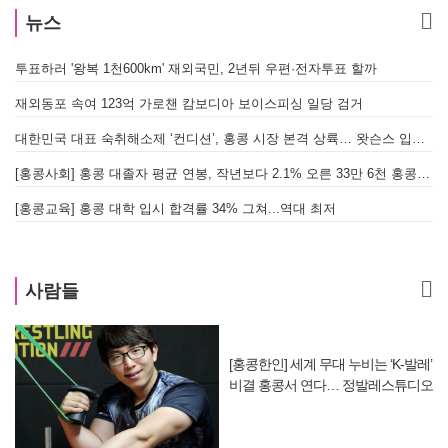
뉴스
투표하러 '왕복 1천600km' 재외국민, 2년뒤 우편·전자투표 할까
[
재외동포 속여 123억 가로챈 캄보디아 보이스피싱 일당 검거
대한민국 대표 숙취해소제 ‘컨디션’, 홍콩 시장 본격 상륙… 왓슨스 입점 기념 할인 행사 진행
[
[홍콩사회] 홍콩 대졸자 평균 연봉, 작년보다 2.1% 오른 33만 6천 홍콩달러 기록
[
[홍콩교육] 홍콩 대학 입시 합격률 34% 그쳐...역대 최저
사람들
[홍콩한인] 세계 무대 누비는 ‘K-발레’
비결 홍콩서 연다… 정발레스튜디오
개원