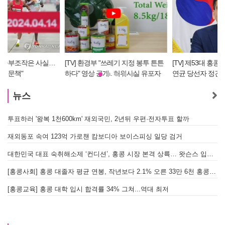
[TV] 환경부 "쓰레기 지정 봉투 튼튼
[TV] 제53대 홍콩한인회 회장선거 탁
하다" 영상 공개.. 허위사실 유포자
연균 당선자 정견 발표
경찰에 조사 의뢰할 듯
뉴스
투표하러 '왕복 1천600km' 재외국민, 2년뒤 우편·전자투표 할까
[
재외동포 속여 123억 가로챈 캄보디아 보이스피싱 일당 검거
대한민국 대표 숙취해소제 ‘컨디션’, 홍콩 시장 본격 상륙… 왓슨스 입점 기념 할인 행사 진행
[
[홍콩사회] 홍콩 대졸자 평균 연봉, 작년보다 2.1% 오른 33만 6천 홍콩달러 기록
[
[홍콩교육] 홍콩 대학 입시 합격률 34% 그쳐...역대 최저