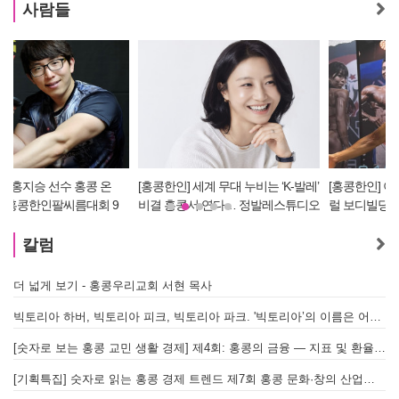
사람들
[홍콩한인] 세계 무대 누비는 ‘K-발레’
[홍콩한인] 이흥수 약사, 세계적 내추
비결 홍콩서 연다… 정발레스튜디오
럴 보디빌딩 대회 WNBF 홍콩서 '마
개원
스터 부문 1위' 기염
칼럼
더 넓게 보기 - 홍콩우리교회 서현 목사
태
빅토리아 하버, 빅토리아 피크, 빅토리아 파크. '빅토리아’의 이름은 어떻게 온 걸까? - [이승권 원장의 생활칼럼]
홍
[숫자로 보는 홍콩 교민 생활 경제] 제4회: 홍콩의 금융 — 지표 및 환율, MPF 운영 현황
글
[기획특집] 숫자로 읽는 홍콩 경제 트렌드 제7회 홍콩 문화·창의 산업의 구조와 분야별 동향