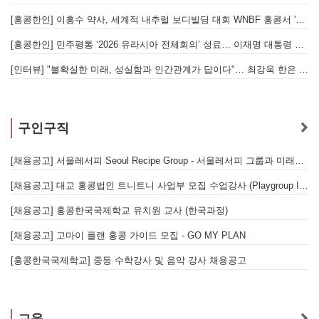
[홍콩한인] 이흥수 약사, 세계적 내추럴 보디빌딩 대회 WNBF 홍콩서 '마스터 부문 1위' 기염
[홍콩한인] 민주평통 ‘2026 유라시아 전체회의’ 성료… 이재명 대통령 참석으로 의미 더해
[인터뷰] "불확실한 미래, 성실함과 인간관계가 답이다"… 최강욱 한은 부소장이 청소년들에게 전하는 응원
구인구직
[채용공고] 서울레서피 Seoul Recipe Group - 서울레서피 그룹과 미래를 함께할 유능한 인재를 모십니다
[채용공고] 대교 홍콩법인 트니트니 사업부 모집 수업강사 (Playgroup Instructor)
[채용공고] 홍콩한국국제학교 유치원 교사 (한국과정)
[채용공고] 고마이 플랜 홍콩 가이드 모집 - GO MY PLAN
[홍콩한국국제학교] 중등 수학강사 및 음악 강사 채용공고