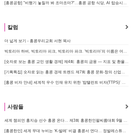
[홍콩공항] "비행기 놓칠까 봐 조마조마?"…홍콩 공항 식당, AI 탑승시간 계산해 메뉴 추천해 준다
홍
칼럼
더 넓게 보기 - 홍콩우리교회 서현 목사
태
빅토리아 하버, 빅토리아 피크, 빅토리아 파크. '빅토리아’의 이름은 어떻게 온 걸까? - [이승권 원장의 생활칼럼]
홍
[숫자로 보는 홍콩 교민 생활 경제] 제4회: 홍콩의 금융 — 지표 및 환율, MPF 운영 현황
글
[기획특집] 숫자로 읽는 홍콩 경제 트렌드 제7회 홍콩 문화·창의 산업의 구조와 분야별 동향
[홍콩 비자 안내] 세계적 우수 인재 유치 위한 ‘탑탤런트 비자(TTPS)’ 주요 요건
사람들
세계 챔피언 홍지승 선수 홍콩 온다… 제3회 홍콩한인팔씨름대회 9월 12일 개최
[홍콩한인] 세계 무대 누비는 ‘K-발레’ 비결 홍콩서 연다… 정발레스튜디오 개원