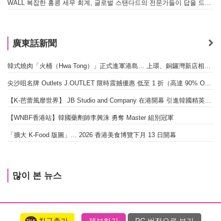
WALL 복잡한 홍콩 세무 회계, 글로벌 스탠다드의 전문가들이 답을 드립니다! - 법인설립, 회계, 감사
廣東話新聞
韓式燒肉「火桶（Hwa Tong）」正式進軍港島… 上環、銅鑼灣新店相繼開幕
尖沙咀名牌 Outlets J.OUTLET 限時震撼優惠 低至 1 折（高達 90% OFF）
【K-芭蕾風靡世界】 JB Studio and Company 在港開幕 引進韓國精英芭蕾教育系統
【WNBF香港站】韓國藥劑師李興洙 勇奪 Master 組別冠軍
「擴大 K-Food 版圖」… 2026 香港美食博覽下月 13 日開幕
많이 본 뉴스
친구추가
제보하기
PC 버전으로 보기