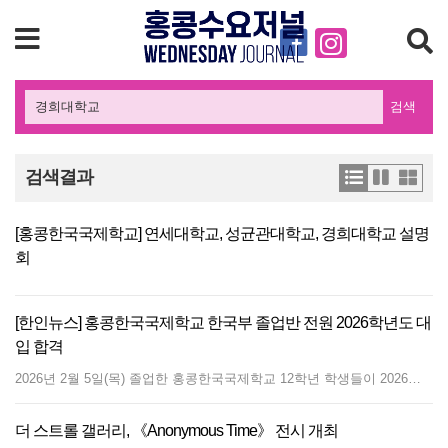
검색
검색결과
[홍콩한국국제학교] 연세대학교, 성균관대학교, 경희대학교 설명
회
[한인뉴스] 홍콩한국국제학교 한국부 졸업반 전원 2026학년도 대
입 합격
2026년 2월 5일(목) 졸업한 홍콩한국국제학교 12학년 학생들이 2026학년도 대입에서 전원 합격이라는 성과를 거두었다. 올해 12학년 학생들은 총 6명이며 중복 합격됐다. 학생들은 서류 평가 외에 지필고사와 면접 등 대학별고사에서도 두각을 나타내며, 고려대, 연세대, 서강대, 한양대, 중앙대, 경희대, 한국외대, 숭실대, 이화여대, 대전대(한의예), 항공대(항공 운항) 등 여러 대학에서 합격 통지를 받았다. 학교측은 이러한 성과가 학생들의 노력과 함께, 학교의 체계적인 진학 지도와 다양한 지원 프로그램이 큰 역할을 했음을 보여준다고 설명했다. 졸업을 앞둔 김채리 학생은 “합격 소식을 듣고 힘든 순간들이 떠오르면서 행복함과 뿌듯함에 눈물이 흘렀다. 힘든 시기마다 선생님과 친구들의 응원 덕분에 이겨낼 수 있었다. 앞으로는 새로운 목표를 향해 열심히 나아가겠다”고 소감을 밝혔다. 홍콩한국국제학교(교장 송병근)에서는 앞으로도 학생들의 진로 탐색을 지원하기 위해 다양한 프로그램을 운영할 계획이다. 송병근 교장은 “학생 개개인의 잠재력을 최대한 발휘할 수 있도록 다양한 지원 방안을 모색하고, 홍콩한국국제학교가 재학생뿐 아니라 홍콩 교민 사회에서 한국 대학 입시와 관련한 전문적인 정보를 제공하는 허브 역할을 할 수 있길 바란다”라고 덧붙였다. 홍콩한국국제학교는 이 같은 성과를 이어가기 위해 예비 12학년 학생들을 대상으로 진학 다면 컨설팅 프로그램을 진행하고 있으며, 2026년 상반기 진학 포럼 행사를 한국 대학 진학을 목표로 하는 학생과 학부모라면 누구나 참여할 수 있도록 열린 행사로 계획하고 있다. 2026학년도 졸업생 6명 대입전형 결과 (가나다 순, 중복합격 포함) 가천대학교 (AI인문대학 1명) 경희대학교 (자율전공학부 1명) 고려대학교 (국어국문학과 1명) 대전대학교 (한의학과 1명) 명지대학교 (경영학부 1명) 상명대학교 (경영학부 1명, 1학기 장학생) 서강대학교 (지식융합미디어학부, 화공생명공학과 각 1명) 숭실대학교 (의생명시스템학부, 정보통계 보험수리학과, 중어중문학과 각 1명) 연세대학교 (화공생명공학과 1명) 이화여자대학교 (환경공학과, 융합콘텐츠학과 각 1명) 중앙대학교 (미디어커뮤니케이션학과, 응용통계학과 각 1명) 한국외국어대학교 (자유전공학부 1명) 한국항공대학교 (항공운항과 1명) 한양대학교 (국어국문학과, 경제금융학부, 자원환경 공학과, 화학공학과 각 1명) 한양대학교(에리카) (글로벌 문화통상학부 1명)
더 스트롤 갤러리, 《Anonymous Time》 전시 개최