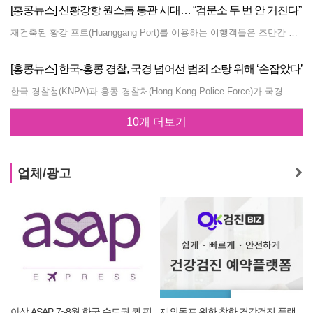
[홍콩뉴스] 신황강항 원스톱 통관 시대… “검문소 두 번 안 거친다”
재건축된 황강 포트(Huanggang Port)를 이용하는 여행객들은 조만간 야외로 나가지 않고도 철도 연결편에서 출입국 심사장으로 이동할 수 있게 된다. 대부분의 경우 줄을 두 번 설 필요도 없어진다. 장기간 기다려온 24시간 간이 통관 검문소가 목요일, 홍콩과 선전 양측이 출입국 관리 시설의 공동 배치(Co-location)를 위한 협정에 서명하면서 개장에 한 걸음 더 가까워졌다. 크리스 탕 핑컹 보안국 장관과 선전시의 로황하오 부시장은 정부 총공서에서 협력 협정에 서명했다. 별도의 협정에 따라 홍콩 정부는 상징적인 연간 임대료 1,000위안(약 20만 원)에 2047년 6월 30일까지 홍콩 포트 구역(Hong Kong Port Area)을 사용할 수 있는 권리를 부여받는다. 홍콩 포트 구역은 금요일 자정부터 특별행정구 관할권에 포함되지만, 이것이 검문소가 즉시 여객에게 개방됨을 의미하지는 않는다. 홍콩과 광둥성 당국은 시스템 테스트, 운영 시뮬레이션, 긴급 대응 훈련을 완료하고 시설과 통관 절차가 안전하고 원활하게 운영될 수 있음을 확인한 후 공식 개장일을 결정할 예정이다. 정식 가동되면 재건축된 황강 포트는 홍콩과 선전을 잇는 가장 중요한 24시간 여객 육상 검문소로 자리매김하게 된다. 초기 설계 용량은 하루 20만 명의 여객 통행이며, 향후 MTR 북부링크 스퍼라인(Northern Link Spur Line)이 개통되면 약 30만 명으로 늘어날 전망이다. 이 철도는 선전의 다층 검문소 건물과 직접 연결되어 국경 간 교통 네트워크에 포트를 더욱 밀접하게 통합하게 된다. 자동화 통로는 세 세트의 게이트로 구성된다. 첫 번째 게이트는 여행 서류를 읽고 통로 이용 자격을 확인하며, 두 번째 게이트는 지문 및 얼굴 이미지와 같은 생체 정보를 수집하고, 세 번째 게이트에서 최종 통관 절차를 완료한다. 이러한 개편을 통해 기존 록마차우-황강(Lok Ma Chau-Huanggang) 검문소에서 약 30분 소요되던 전체 통관 시간이 약 5분으로 단축될 것으로 기대된다. 스마트 검사 장비와 정보 공유 메커니즘도 세관 및 보건 방역 절차에 적용되어, 당국은 반복적인 검사를 줄이는 동시에 국경 안보를 유지한다는 방침이다.
[홍콩뉴스] 한국-홍콩 경찰, 국경 넘어선 범죄 소탕 위해 ‘손잡았다’
한국 경찰청(KNPA)과 홍콩 경찰처(Hong Kong Police Force)가 국경 간 범죄 대응과 전문 훈련 분야에서 전략적 협력을 강화하기 위해 업무협약(MOU)을 체결했다. 이번 협약은 주얏밍 홍콩 경찰처장이 이끄는 대표단이 7월 28일부터 29일까지 서울을 방문한 기간에 체결되었다. 홍콩 대표단은 7월 28일 경찰인재개발원과 경찰대학을 방문해 최신 경찰 교육, 리더십 개발, 전문 교육 현황을 둘러보고 인재 양성과 현대적 치안 관리 경험을 공유했다. 이어 7월 29일에는 유재성 경찰청장 직무대행과 만나 공동 치안 현안을 논의하고, 초국가적 범죄에 대응하기 위한 공조 방안을 담은 MOU에 정식 서명했다. 이번 협력 체계는 마약 밀매, 인신매매, 사이버 범죄, 자금 세탁 등 초국가적 범죄를 겨냥한 공동 작전을 포함하며, 정보 교류와 역량 강화, 전문 훈련을 촉진할 예정이다. 홍콩 경찰처는 이번 협약이 신종 범죄 추세에 대응하려는 양측의 의지를 보여주는 것이며, 치안 강화와 범죄 소탕 능력을 제고할 것으로 기대한다고 밝혔다. 또한 이번 파트너십을 통한 공동 네트워크 활용으로 아시아·태평양 지역 전반의 치안 협력 플랫폼을 확장해 나갈 계획이다. 대표단은 한국의 치안 발전 상황을 파악하기 위해 서울경찰청과 사이버범죄수사대를 방문해 기술 범죄 및 신종 사이버 위협 대응 전략을 살펴보았다. 양측은 혁신 기술을 활용해 치안 효율성을 높이는 방안에 대해서도 경험을 공유했다.
10개 더보기
업체/광고
삽 ASAP, 7~8월 한국 수도권 퀵 픽
재외동포 위한 착한 건강검진 플랫
[신세