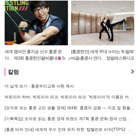
세계 챔피언 홍지승 선수 홍콩 온
[홍콩한인] 세계 무대 누비는 ‘K-발레’
다… 제3회 홍콩한인팔씨름대회 9
비결 홍콩서 연다… 정발레스튜디오
원
월 12일 개최
개원
칼럼
더 넓게 보기 - 홍콩우리교회 서현 목사
태
빅토리아 하버, 빅토리아 피크, 빅토리아 파크. '빅토리아’의 이름은 어떻게 온 걸까? - [이승권 원장의 생활칼럼]
홍
[숫자로 보는 홍콩 교민 생활 경제] 제4회: 홍콩의 금융 — 지표 및 환율, MPF 운영 현황
글
[기획특집] 숫자로 읽는 홍콩 경제 트렌드 제7회 홍콩 문화·창의 산업의 구조와 분야별 동향
[홍콩 비자 안내] 세계적 우수 인재 유치 위한 ‘탑탤런트 비자(TTPS)’ 주요 요건