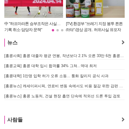
中 "하프마라톤 승부조작은 사실…
[TV] 환경부 "쓰레기 지정 봉투 튼튼
기록 취소·담당자 문책"
하다" 영상 공개.. 허위사실 유포자
경찰에 조사 의뢰할 듯
뉴스
[홍콩사회] 홍콩 대졸자 평균 연봉, 작년보다 2.1% 오른 33만 6천 홍콩달러 기록
[
[홍콩교육] 홍콩 대학 입시 합격률 34% 그쳐...역대 최저
[홍콩대학] 1만명 입학 허가 오류 소동... 퉁화 칼리지 공식 사과
[
[홍콩뉴스] 캐세이퍼시픽, 연료비 변동 속에서도 비용 절감 위한 감편 계획 없어
[
[홍콩뉴스] 홍콩 노동처, 건설 현장 흡연 단속에 적외선 드론 투입 검토
[
사람들