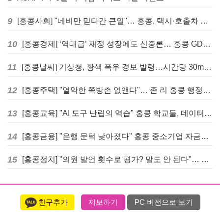
9
[홍콩사회] "네비만 믿다간 큰일"… 홍콩, 택시·호출차 통합 시험 도입하며 규제 본격화
10
[홍콩경제] ‘역대급’ 재정 성장에도 신중론… 홍콩 GDP 전망 상향 속 “지정학적 리스크 경계”
11
[홍콩날씨] 기상청, 황색 폭우 경보 발령…시간당 30mm 이상 강우 예보
12
[홍콩주택] "열악한 쪽방촌 없앤다"… 존 리 홍콩 행정장관, 4년 내 단계적 폐지 선언
13
[홍콩교육] "AI 도구 난립의 역습" 홍콩 학교들, 데이터 고립에 교육 효과 평가 비상
14
[홍콩금융] "은행 문턱 낮아졌다" 홍콩 중소기업 자금줄 숨통 트이나… HKMA "2분기 신용 조건 안정적"
15
[홍콩정치] "의원 발언 횟수로 평가? 말도 안 된다"… 홍콩 입법회 의장의 일침
친구추가
제보하기
PC 버전으로 보기