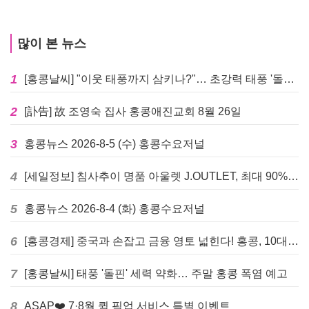
많이 본 뉴스
1
[홍콩날씨] "이웃 태풍까지 삼키나?"… 초강력 태풍 '돌핀' 세력 재확장
2
[訃告] 故 조영숙 집사 홍콩애진교회 8월 26일
3
홍콩뉴스 2026-8-5 (수) 홍콩수요저널
4
[세일정보] 침사추이 명품 아울렛 J.OUTLET, 최대 90% 빅 세일 진행
5
홍콩뉴스 2026-8-4 (화) 홍콩수요저널
6
[홍콩경제] 중국과 손잡고 금융 영토 넓힌다! 홍콩, 10대 신규 정책 발표
7
[홍콩날씨] 태풍 '돌핀' 세력 약화… 주말 홍콩 폭염 예고
8
ASAP❤️ 7·8월 퀵 픽업 서비스 특별 이벤트