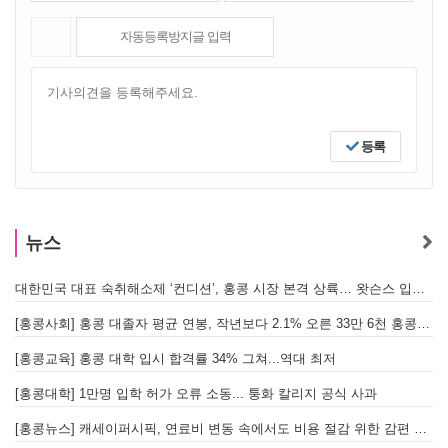
등록
뉴스
대한민국 대표 숙취해소제 ‘컨디션’, 홍콩 시장 본격 상륙… 왓슨스 입점 기념 할인 행사 진행
[
[홍콩사회] 홍콩 대졸자 평균 연봉, 작년보다 2.1% 오른 33만 6천 홍콩달러 기록
[
[홍콩교육] 홍콩 대학 입시 합격률 34% 그쳐...역대 최저
[홍콩대학] 1만명 입학 허가 오류 소동... 퉁화 칼리지 공식 사과
[
[홍콩뉴스] 캐세이퍼시픽, 연료비 변동 속에서도 비용 절감 위한 감편 계획 없어
[