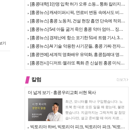
[홍콩대학] 1만명 입학 허가 오류 소동... 퉁화 칼리지 공식 사과
[홍콩뉴스] 캐세이퍼시픽, 연료비 변동 속에서도 비용 절감 위한 감편 계…
[홍콩뉴스] 홍콩 노동처, 건설 현장 흡연 단속에 적외선 드론 투입 검토
[홍콩뉴스] 5세 아들 굶겨 죽인 홍콩 악마 엄마… 징역 22년 중형 선…
[홍콩뉴스] 경제난에 항소 포기한 51세 트램 기사, 3세 여아 치사 혐…
보기
[홍콩뉴스] AI 기술 악용한 사기꾼들, 홍콩 가짜 전자 비자 사이트 극…
[홍콩연예] 세계적 영화배우 유덕화, 홍콩침례대 명예 박사 학위 받는다
[홍콩전시] 디저트·젤라또 특화 존 신설된 홍콩 미식 박람회 다음주 개막
칼럼
더 넓게 보기 - 홍콩우리교회 서현 목사
최근, 모니터를 하나 구입했습니다. 노
트북 한 대로 모든 일을 해 왔는데, 불편
했습니다. 지금까지는 그럭저럭 잘 참았
습니다만, 설교 준비할 때 여러 자료를
펴 놓고 보다...
빅토리아 하버, 빅토리아 피크, 빅토리아 파크. '빅토리아’의 이름은 어…