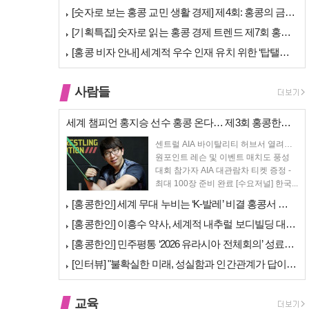
[숫자로 보는 홍콩 교민 생활 경제] 제4회: 홍콩의 금융 — 지표 및 …
[기획특집] 숫자로 읽는 홍콩 경제 트렌드 제7회 홍콩 문화·창의 산업…
[홍콩 비자 안내] 세계적 우수 인재 유치 위한 ‘탑탤런트 비자(TTPS…
사람들
세계 챔피언 홍지승 선수 홍콩 온다… 제3회 홍콩한인팔씨름대회 9월 12…
센트럴 AIA 바이탈리티 허브서 열려…
원포인트 레슨 및 이벤트 매치도 풍성
대회 참가자 AIA 대관람차 티켓 증정 -
최대 100장 준비 완료 [수요저널] 한국...
[홍콩한인] 세계 무대 누비는 ‘K-발레’ 비결 홍콩서 연다… 정발레스튜…
[홍콩한인] 이흥수 약사, 세계적 내추럴 보디빌딩 대회 WNBF 홍콩서 …
[홍콩한인] 민주평통 ‘2026 유라시아 전체회의’ 성료… 이재명 대통령…
[인터뷰] "불확실한 미래, 성실함과 인간관계가 답이다"… 최강욱 한은 …
교육