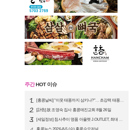
주간
HOT 이슈
[홍콩날씨] "이웃 태풍까지 삼키나?"… 초강력 태풍 '돌핀' 세력 재확…
[訃告] 故 조영숙 집사 홍콩애진교회 8월 26일
[세일정보] 침사추이 명품 아울렛 J.OUTLET, 최대 90% 빅 세일…
4
홍콩뉴스 2026-8-5 (수) 홍콩수요저널