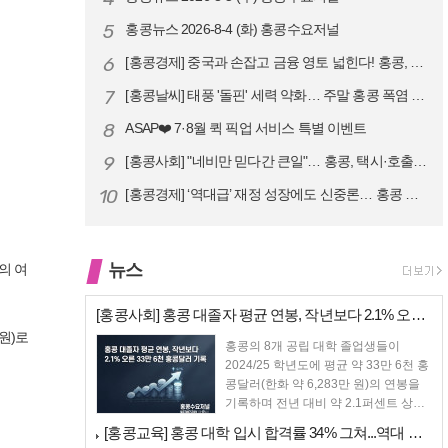
5
홍콩뉴스 2026-8-4 (화) 홍콩수요저널
6
[홍콩경제] 중국과 손잡고 금융 영토 넓힌다! 홍콩, 10대 신규 정책 …
7
[홍콩날씨] 태풍 '돌핀' 세력 약화… 주말 홍콩 폭염 예고
8
ASAP❤️ 7·8월 퀵 픽업 서비스 특별 이벤트
9
[홍콩사회] "네비만 믿다간 큰일"… 홍콩, 택시·호출차 통합 시험 도입…
10
[홍콩경제] ‘역대급’ 재정 성장에도 신중론… 홍콩 GDP 전망 상향 속…
뉴스
의 여
[홍콩사회] 홍콩 대졸자 평균 연봉, 작년보다 2.1% 오른 33만 6천…
5원)로
홍콩의 8개 공립 대학 졸업생들이
2024/25 학년도에 평균 약 33만 6천 홍
콩달러(한화 약 6,283만 원)의 연봉을
기록하며 전년 대비 약 2.1퍼센트 상승
했다....
[홍콩교육] 홍콩 대학 입시 합격률 34% 그쳐...역대 최저