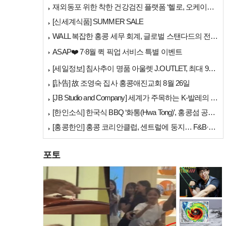
행한다.이번 프로...
재외동포 위한 착한 건강검진 플랫폼 ‘헬로, 오케이검진’ 서비스 개시
[신세계식품] SUMMER SALE
WALL 복잡한 홍콩 세무 회계, 글로벌 스탠다드의 전문가들이 답을 드립…
ASAP❤️ 7·8월 퀵 픽업 서비스 특별 이벤트
세계 챔피언 홍지승…
[세일정보] 침사추이 명품 아울렛 J.OUTLET, 최대 90% 빅 세일…
[訃告] 故 조영숙 집사 홍콩애진교회 8월 26일
[JB Studio and Company] 세계가 주목하는 K-발레의 비…
[한인소식] 한국식 BBQ ‘화통(Hwa Tong)’, 홍콩섬 공략 본격…
[홍콩한인] 홍콩 코리안클럽, 센트럴에 둥지… F&B·아트갤러리 명칭 공…
포토
[홍콩날씨] "이웃…