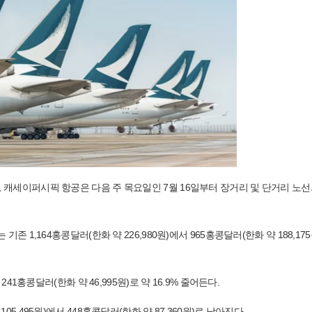
 캐세이퍼시픽 항공은 다음 주 목요일인 7월 16일부터 장거리 및 단거리 노선
 1,164홍콩달러(한화 약 226,980원)에서 965홍콩달러(한화 약 188,17
41홍콩달러(한화 약 46,995원)로 약 16.9% 줄어든다.
,495원)에서 448홍콩달러(한화 약 87,360원)로 낮아진다.