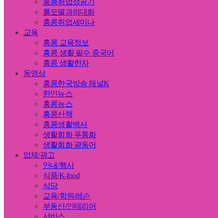
홍콩취업성공기
롤모델과의대화
홍콩취업세미나
교육
홍콩 교육정보
홍콩 생활 필수 중국어
홍콩 생활한자
동영상
홍콩한국방송 채널K
한인뉴스
홍콩뉴스
홍콩산책
홍콩생활백서
생활회화 푸통화
생활회화 광동어
업체/광고
안내/행사
식품/K-food
식당
교육/학원/레슨
부동산/인테리어
서비스