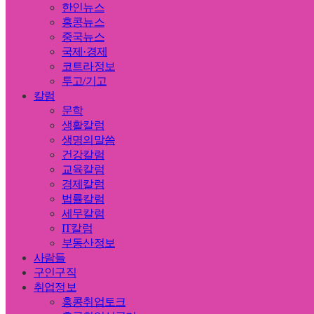
한인뉴스
홍콩뉴스
중국뉴스
국제·경제
코트라정보
투고/기고
칼럼
문학
생활칼럼
생명의말씀
건강칼럼
교육칼럼
경제칼럼
법률칼럼
세무칼럼
IT칼럼
부동산정보
사람들
구인구직
취업정보
홍콩취업토크