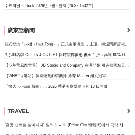
수요저널 E-Book 2026년 7월 8일자 (26-27-1532호)
廣東話新聞
韓式燒肉「火桶（Hwa Tong）」正式進軍港島… 上環、銅鑼灣新店相繼開幕
尖沙咀名牌 Outlets J.OUTLET 限時震撼優惠 低至 1 折（高達 90% OFF）
【K-芭蕾風靡世界】 JB Studio and Company 在港開幕 引進韓國精英芭蕾教育系統
【WNBF香港站】韓國藥劑師李興洙 勇奪 Master 組別冠軍
「擴大 K-Food 版圖」… 2026 香港美食博覽下月 13 日開幕
TRAVEL
[홍콩 센트럴 발마사지] 릴렉스 시티 (Relax City 輕鬆堡)에서 극락 체험한 솔직 후기!