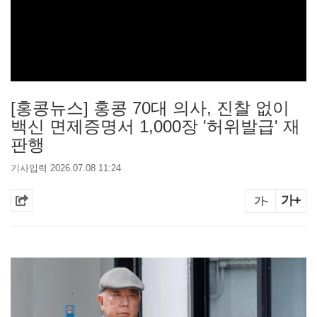
[홍콩뉴스] 홍콩 70대 의사, 진찰 없이
백신 면제증명서 1,000장 '허위발급' 재
판행
기사입력 2026.07.08 11:24
가+
가-