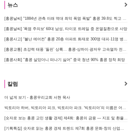
뉴스
[홍콩날씨] "1884년 관측 이래 역대 최악 폭염 폭발" 홍콩 39.8도 찍고 역대 최고 기록 경신
[홍콩날씨] '폭염 주의보' 60대 남성, 타이포 트레일 중 온열질환으로 사망
[홍콩사고] “불난 에어컨” 홍콩 20층 아파트 화재로 300명 대피·11명 병원 이송
[홍콩교통] 초강력 태풍 ‘돌핀’ 상륙… 홍콩-상하이·광저우 고속열차 전면 중단
[
[홍콩사회] "홍콩 살았더니 떠나기 싫어" 중국 청년 90% 홍콩 정착 희망
홍
칼럼
더 넓게 보기 - 홍콩우리교회 서현 목사
빅토리아 하버, 빅토리아 피크, 빅토리아 파크. '빅토리아’의 이름은 어떻게 온 걸까? - [이승권 원장의 생활칼럼]
[숫자로 보는 홍콩 교민 생활 경제] 제4회: 홍콩의 금융 — 지표 및 환율, MPF 운영 현황
[기획특집] 숫자로 읽는 홍콩 경제 트렌드 제7회 홍콩 문화·창의 산업의 구조와 분야별 동향