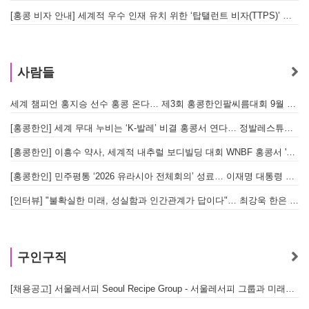
[홍콩 비자 안내] 세계적 우수 인재 유치 위한 ‘탑탤런트 비자(TTPS)’ 주요 요건
사람들
세계 챔피언 홍지승 선수 홍콩 온다… 제3회 홍콩한인팔씨름대회 9월 12일 개최
[
[홍콩한인] 세계 무대 누비는 ‘K-발레’ 비결 홍콩서 연다… 정발레스튜디오 개원
[홍콩한인] 이흥수 약사, 세계적 내추럴 보디빌딩 대회 WNBF 홍콩서 '마스터 부문 1위' 기염
[홍콩한인] 민주평통 ‘2026 유라시아 전체회의’ 성료… 이재명 대통령 참석으로 의미 더해
[인터뷰] "불확실한 미래, 성실함과 인간관계가 답이다"… 최강욱 한은 부소장이 청소년들에게 전하는 응원
구인구직
[채용공고] 서울레서피 Seoul Recipe Group - 서울레서피 그룹과 미래를 함께할 유능한 인재를 모십니다