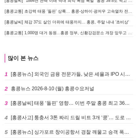
[홍콩날씨] "1884년 관측 이래 역대 최악 폭염 폭발" 홍콩 39.8도 찍고 역대 최고 기록 경신
[홍콩교통] 초강력 태풍 ‘돌핀’ 상륙… 홍콩-상하이·광저우 고속열차 전면 중단
[홍콩날씨] 체감 37도 살인 더위에 태풍까지... 홍콩, 주말 내내 '초비상'
[홍콩교통] 1,000명 대거 동원...홍콩 정부, 신황강검문소 개장 앞두고 실전 훈련 돌입
많이 본 뉴스
1
[홍콩뉴스] 외국인 금융 전문가들, 낮은 세율과 IPO 시장 회복에 홍콩으로 '대거 복귀'
2
홍콩뉴스 2026-8-10 (월) 홍콩수요저널
3
[홍콩날씨] 태풍 ‘돌핀’ 영향… 이번 주말 홍콩 최고 36도 폭염 비상
4
[홍콩사고] 퉁충서 3톤 짜리 드릴 비트 3개 ‘쿵’… 도로 파손·교통 마비
5
[홍콩뉴스] 싱가포르 창이공항서 경찰 깨물고 승객 폭행한 홍콩 모자, 결국 감옥행