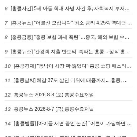
6
[홍콩사건] 5세 아동 학대 사망 사건 후, 사회복지 부서에 내부 검토 및 교육 강화 촉구
7
[홍콩뉴스] "어르신 모십니다" 최소 금리 4.25% 역대급 혜택, 홍콩 실버채권 발행
8
[홍콩금융] "홍콩 보험 과세 폭탄"…중국, 해외 보험 수익에 20% 세금 부과로 관련주 급락
9
[홍콩뉴스] '관광객 지출 반토막' 속타는 홍콩... 정작 홍콩인들은 지갑 들고 해외로?
10
[홍콩경제] "동남아 시장 확 뚫었다" 홍콩 쇼핑 페스티벌, 매출 대박 행진
11
[홍콩날씨] 체감 37도 살인 더위에 태풍까지... 홍콩, 주말 내내 '초비상'
12
홍콩뉴스 2026-8-8 (토) 홍콩수요저널
13
홍콩뉴스 2026-8-7 (금) 홍콩수요저널
14
[홍콩법률] [아이들 서면 증언 논란] "어른이 가담하면 왜곡된다"… 홍콩 변호사회, 정부 성범죄법 개정안에 제동