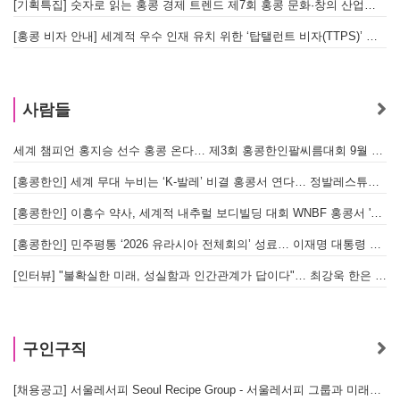
[기획특집] 숫자로 읽는 홍콩 경제 트렌드 제7회 홍콩 문화·창의 산업의 구조와 분야별 동향
[홍콩 비자 안내] 세계적 우수 인재 유치 위한 ‘탑탤런트 비자(TTPS)’ 주요 요건
사람들
세계 챔피언 홍지승 선수 홍콩 온다… 제3회 홍콩한인팔씨름대회 9월 12일 개최
[
[홍콩한인] 세계 무대 누비는 ‘K-발레’ 비결 홍콩서 연다… 정발레스튜디오 개원
[홍콩한인] 이흥수 약사, 세계적 내추럴 보디빌딩 대회 WNBF 홍콩서 '마스터 부문 1위' 기염
[홍콩한인] 민주평통 ‘2026 유라시아 전체회의’ 성료… 이재명 대통령 참석으로 의미 더해
[인터뷰] "불확실한 미래, 성실함과 인간관계가 답이다"… 최강욱 한은 부소장이 청소년들에게 전하는 응원
구인구직
[채용공고] 서울레서피 Seoul Recipe Group - 서울레서피 그룹과 미래를 함께할 유능한 인재를 모십니다