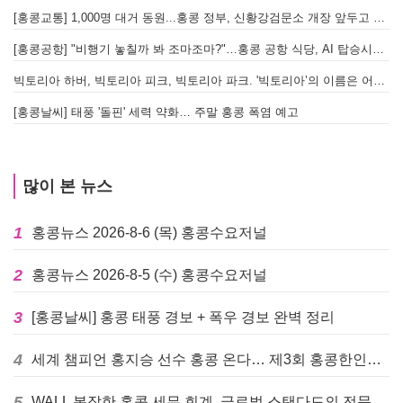
[홍콩교통] 1,000명 대거 동원...홍콩 정부, 신황강검문소 개장 앞두고 실전 훈련 돌입
[홍콩공항] "비행기 놓칠까 봐 조마조마?"…홍콩 공항 식당, AI 탑승시간 계산해 메뉴 추천해 준다
빅토리아 하버, 빅토리아 피크, 빅토리아 파크. '빅토리아’의 이름은 어떻게 온 걸까? - [이승권 원장의 생활칼럼]
[홍콩날씨] 태풍 '돌핀' 세력 약화… 주말 홍콩 폭염 예고
많이 본 뉴스
1
홍콩뉴스 2026-8-6 (목) 홍콩수요저널
2
홍콩뉴스 2026-8-5 (수) 홍콩수요저널
3
[홍콩날씨] 홍콩 태풍 경보 + 폭우 경보 완벽 정리
4
세계 챔피언 홍지승 선수 홍콩 온다… 제3회 홍콩한인팔씨름대회 9월 12일 개최
5
WALL 복잡한 홍콩 세무 회계, 글로벌 스탠다드의 전문가들이 답을 드립니다! - 법인설립, 회계, 감사