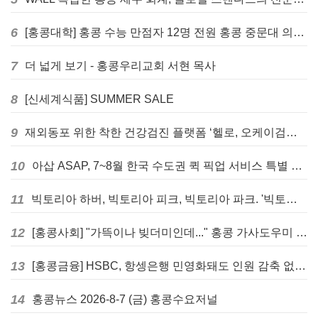
6
[홍콩대학] 홍콩 수능 만점자 12명 전원 홍콩 중문대 의대 진학
7
더 넓게 보기 - 홍콩우리교회 서현 목사
8
[신세계식품] SUMMER SALE
9
재외동포 위한 착한 건강검진 플랫폼 ‘헬로, 오케이검진’ 서비스 개시
10
아삽 ASAP, 7~8월 한국 수도권 퀵 픽업 서비스 특별 프로모션 실시
11
빅토리아 하버, 빅토리아 피크, 빅토리아 파크. '빅토리아’의 이름은 어떻게 온 걸까? - [이승권 원장의 생활칼럼]
12
[홍콩사회] "가뜩이나 빚더미인데..." 홍콩 가사도우미 대출 전면 금지 촉구
13
[홍콩금융] HSBC, 항셍은행 민영화돼도 인원 감축 없다... 독립 브랜드 유지
14
홍콩뉴스 2026-8-7 (금) 홍콩수요저널