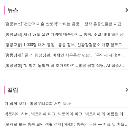
뉴스
[홍콩뉴스] '관광객 지출 반토막' 속타는 홍콩... 정작 홍콩인들은 지갑 들고 해외로?
[
[홍콩날씨] 체감 37도 살인 더위에 태풍까지... 홍콩, 주말 내내 '초비상'
[
[홍콩교통] 1,000명 대거 동원...홍콩 정부, 신황강검문소 개장 앞두고 실전 훈련 돌입
[홍콩경제 ] 존 리 행정장관, 아세안 사무총장 면담… "무역·경제 협력 한층 강화한다"
[홍콩공항] "비행기 놓칠까 봐 조마조마?"…홍콩 공항 식당, AI 탑승시간 계산해 메뉴 추천해 준다
홍
칼럼
더 넓게 보기 - 홍콩우리교회 서현 목사
빅토리아 하버, 빅토리아 피크, 빅토리아 파크. '빅토리아’의 이름은 어떻게 온 걸까? - [이승권 원장의 생활칼럼]
[숫자로 보는 홍콩 교민 생활 경제] 제4회: 홍콩의 금융 — 지표 및 환율, MPF 운영 현황