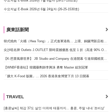
수요저널 E-Book 2026년 7월 8일자 (26-27-1532호)
수요저널 E-Book 2026년 6월 24일자 (26-25-1530호)
廣東話新聞
韓式燒肉「火桶（Hwa Tong）」正式進軍港島… 上環、銅鑼灣新店相繼開幕
尖沙咀名牌 Outlets J.OUTLET 限時震撼優惠 低至 1 折（高達 90% OFF）
【K-芭蕾風靡世界】 JB Studio and Company 在港開幕 引進韓國精英芭蕾教育系統
【WNBF香港站】韓國藥劑師李興洙 勇奪 Master 組別冠軍
「擴大 K-Food 版圖」… 2026 香港美食博覽下月 13 日開幕
TRAVEL
[홍콩날씨] 체감 37도 살인 더위에 태풍까지... 홍콩, 주말 내내 '초비상'