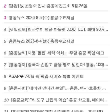
2
[訃告] 故 조영숙 집사 홍콩애진교회 8월 26일
3
홍콩뉴스 2026-8-5 (수) 홍콩수요저널
4
[세일정보] 침사추이 명품 아울렛 J.OUTLET, 최대 90% 빅 세일 진행
5
홍콩뉴스 2026-8-4 (화) 홍콩수요저널
6
[홍콩날씨] 태풍 '돌핀' 세력 약화… 주말 홍콩 폭염 예고
7
[홍콩경제] 중국과 손잡고 금융 영토 넓힌다! 홍콩, 10대 신규 정책 발표
8
ASAP❤️ 7·8월 퀵 픽업 서비스 특별 이벤트
9
[홍콩사회] "네비만 믿다간 큰일"… 홍콩, 택시·호출차 통합 시험 도입하며 규제 본격화
10
[홍콩교육] "AI 도구 난립의 역습" 홍콩 학교들, 데이터 고립에 교육 효과 평가 비상
11
[홍콩경제] ‘역대급’ 재정 성장에도 신중론… 홍콩 GDP 전망 상향 속 “지정학적 리스크 경계”