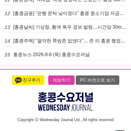
12
[홍콩금융] "은행 문턱 낮아졌다" 홍콩 중소기업 자금줄 숨통 트이나… HKMA "2분기 신용 조건 안정적"
13
[홍콩날씨] 기상청, 황색 폭우 경보 발령…시간당 30mm 이상 강우 예보
14
[홍콩주택] "열악한 쪽방촌 없앤다"… 존 리 홍콩 행정장관, 4년 내 단계적 폐지 선언
15
홍콩뉴스 2026-8-6 (목) 홍콩수요저널
친구추가
제보하기
PC 버전으로 보기
Copyright ⓒ Wednesday Journal Ltd., All rights reserved