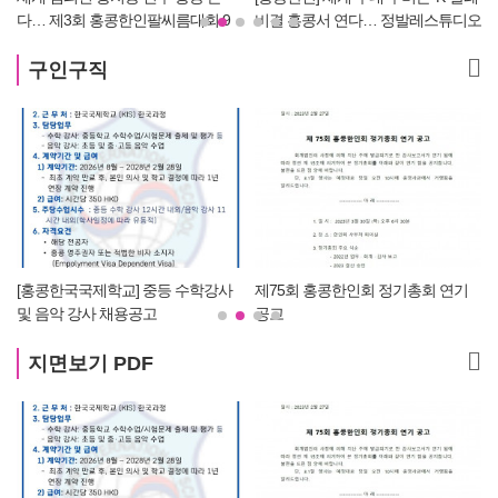
비결 홍콩서 연다… 정발레스튜디오
럴 보디빌딩 대회 WNBF 홍콩서 '마
개원
스터 부문 1위' 기염
구인구직
제75회 홍콩한인회 정기총회 연기
수요저널 PDF 2023년 1월 4일자
공고
(23-01-1353호)
지면보기 PDF