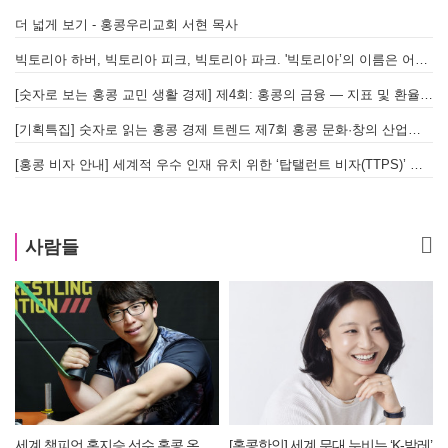
더 넓게 보기 - 홍콩우리교회 서현 목사
빅토리아 하버, 빅토리아 피크, 빅토리아 파크. '빅토리아’의 이름은 어떻게 온 걸까? - [이승권 원장의 생활칼럼]
[숫자로 보는 홍콩 교민 생활 경제] 제4회: 홍콩의 금융 — 지표 및 환율, MPF 운영 현황
[기획특집] 숫자로 읽는 홍콩 경제 트렌드 제7회 홍콩 문화·창의 산업의 구조와 분야별 동향
[홍콩 비자 안내] 세계적 우수 인재 유치 위한 ‘탑탤런트 비자(TTPS)’ 주요 요건
사람들
[홍콩한인] 세계 무대 누비는 ‘K-발레’
[홍콩한인] 이흥수 약사, 세계적 내추