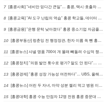
7
[홍콩사회] "네비만 믿다간 큰일"… 홍콩, 택시·호출차 통합 시험 도입하며 규제 본격화
8
[홍콩교육] "AI 도구 난립의 역습" 홍콩 학교들, 데이터 고립에 교육 효과 평가 비상
9
[홍콩금융] "은행 문턱 낮아졌다" 홍콩 중소기업 자금줄 숨통 트이나… HKMA "2분기 신용 조건 안정적"
10
[홍콩부동산] 렁춘잉 전 행정장관, 한자 이름 쏙 뺀 홍콩 고급 아파트 단지들에 쓴소리
11
[홍콩뉴스] 샤넬 명품 700여 개 몰래 빼돌려 수십억 챙긴 직원 4년~7년형 선고
12
[홍콩정치] "의원 발언 횟수로 평가? 말도 안 된다"… 홍콩 입법회 의장의 일침
13
[홍콩경제] "홍콩 성장 가능성 여전하다"… UBS, 올해 홍콩 GDP 성장률 전망치 4.5%로 대폭 상향
14
[홍콩뉴스] 어린 두 자녀, 마약 성분 젤리 먹고 병원 이송… 어머니와 친척 체포
15
[홍콩대학] 홍콩 수능 만점자 12명 전원 홍콩 중문대 의대 진학