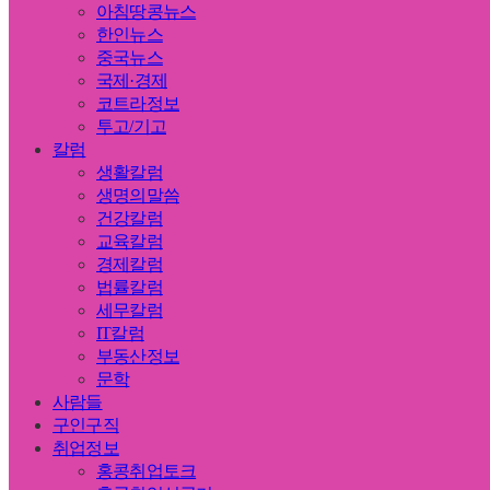
아침땅콩뉴스
한인뉴스
중국뉴스
국제·경제
코트라정보
투고/기고
칼럼
생활칼럼
생명의말씀
건강칼럼
교육칼럼
경제칼럼
법률칼럼
세무칼럼
IT칼럼
부동산정보
문학
사람들
구인구직
취업정보
홍콩취업토크