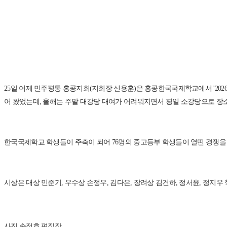
25일 어제 민주평통 홍콩지회(지회장 신용훈)은 홍콩한국국제학교에서 '20
어 왔었는데, 올해는 주말 대강당 대여가 어려워지면서 평일 소강당으로 장
한국국제학교 학생들이 주축이 되어 76명의 중고등부 학생들이 열띤 경쟁을
시상은 대상 민준기, 우수상 손정우, 김다은, 장려상 김건하, 정서윤, 정
사진 손정호 편집장