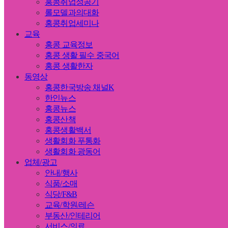
홍콩취업성공기
롤모델과의대화
홍콩취업세미나
교육
홍콩 교육정보
홍콩 생활 필수 중국어
홍콩 생활한자
동영상
홍콩한국방송 채널K
한인뉴스
홍콩뉴스
홍콩산책
홍콩생활백서
생활회화 푸통화
생활회화 광동어
업체/광고
안내/행사
식품/소매
식당/F&B
교육/학원/레슨
부동산/인테리어
서비스/의료