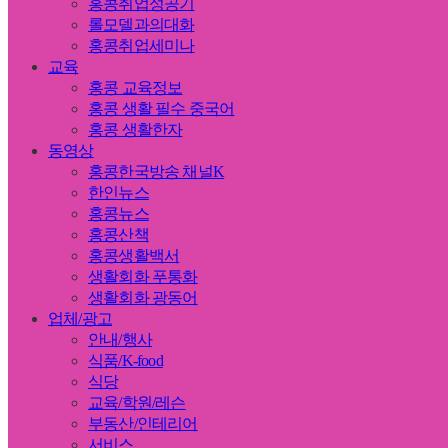
홍콩취업성공기
롤모델과의대화
홍콩취업세미나
교육
홍콩 교육정보
홍콩 생활 필수 중국어
홍콩 생활한자
동영상
홍콩한국방송 채널K
한인뉴스
홍콩뉴스
홍콩산책
홍콩생활백서
생활회화 푸통화
생활회화 광동어
업체/광고
안내/행사
식품/K-food
식당
교육/학원/레슨
부동산/인테리어
서비스