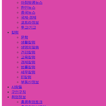
아침땅콩뉴스
한인뉴스
중국뉴스
국제·경제
코트라정보
투고/기고
칼럼
문학
생활칼럼
생명의말씀
건강칼럼
교육칼럼
경제칼럼
법률칼럼
세무칼럼
IT칼럼
부동산정보
사람들
구인구직
취업정보
홍콩취업토크