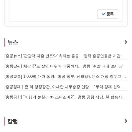
등록
뉴스
[홍콩뉴스] '관광객 지출 반토막' 속타는 홍콩... 정작 홍콩인들은 지갑 들고 해외로?
[
[홍콩날씨] 체감 37도 살인 더위에 태풍까지... 홍콩, 주말 내내 '초비상'
[
[홍콩교통] 1,000명 대거 동원...홍콩 정부, 신황강검문소 개장 앞두고 실전 훈련 돌입
[홍콩경제 ] 존 리 행정장관, 아세안 사무총장 면담… "무역·경제 협력 한층 강화한다"
[홍콩공항] "비행기 놓칠까 봐 조마조마?"…홍콩 공항 식당, AI 탑승시간 계산해 메뉴 추천해 준다
홍
칼럼