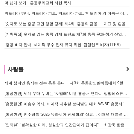
더 넓게 보기 - 홍콩우리교회 서현 목사
빅토리아 하버, 빅토리아 피크, 빅토리아 파크. '빅토리아’의 이름은 어떻게 온 걸까? - [이승권 원장의 생활칼럼]
[숫자로 보는 홍콩 교민 생활 경제] 제4회: 홍콩의 금융 — 지표 및 환율, MPF 운영 현황
[기획특집] 숫자로 읽는 홍콩 경제 트렌드 제7회 홍콩 문화·창의 산업의 구조와 분야별 동향
[홍콩 비자 안내] 세계적 우수 인재 유치 위한 ‘탑탤런트 비자(TTPS)’ 주요 요건
사람들
세계 챔피언 홍지승 선수 홍콩 온다… 제3회 홍콩한인팔씨름대회 9월 12일 개최
[
[홍콩한인] 세계 무대 누비는 ‘K-발레’ 비결 홍콩서 연다… 정발레스튜디오 개원
[홍콩한인] 이흥수 약사, 세계적 내추럴 보디빌딩 대회 WNBF 홍콩서 '마스터 부문 1위' 기염
[홍콩한인] 민주평통 ‘2026 유라시아 전체회의’ 성료… 이재명 대통령 참석으로 의미 더해
[인터뷰] "불확실한 미래, 성실함과 인간관계가 답이다"… 최강욱 한은 부소장이 청소년들에게 전하는 응원