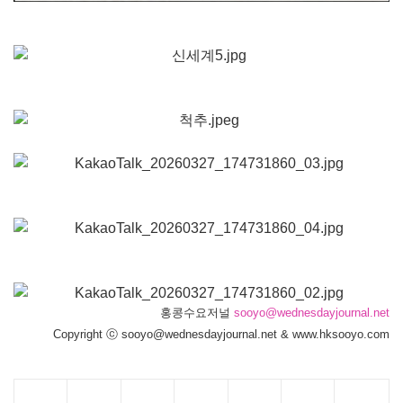
홍콩수요저널
sooyo@wednesdayjournal.net
Copyright ⓒ sooyo@wednesdayjournal.net & www.hksooyo.com