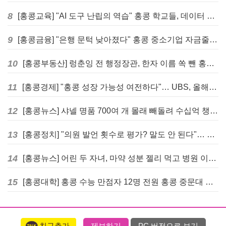
8
[홍콩교육] "AI 도구 난립의 역습" 홍콩 학교들, 데이터 고립에 교육 효과 평가 비상
9
[홍콩금융] "은행 문턱 낮아졌다" 홍콩 중소기업 자금줄 숨통 트이나… HKMA "2분기 신용 조건 안정적"
10
[홍콩부동산] 렁춘잉 전 행정장관, 한자 이름 쏙 뺀 홍콩 고급 아파트 단지들에 쓴소리
11
[홍콩경제] "홍콩 성장 가능성 여전하다"… UBS, 올해 홍콩 GDP 성장률 전망치 4.5%로 대폭 상향
12
[홍콩뉴스] 샤넬 명품 700여 개 몰래 빼돌려 수십억 챙긴 직원 4년~7년형 선고
13
[홍콩정치] "의원 발언 횟수로 평가? 말도 안 된다"… 홍콩 입법회 의장의 일침
14
[홍콩뉴스] 어린 두 자녀, 마약 성분 젤리 먹고 병원 이송… 어머니와 친척 체포
15
[홍콩대학] 홍콩 수능 만점자 12명 전원 홍콩 중문대 의대 진학
친구추가
제보하기
PC 버전으로 보기