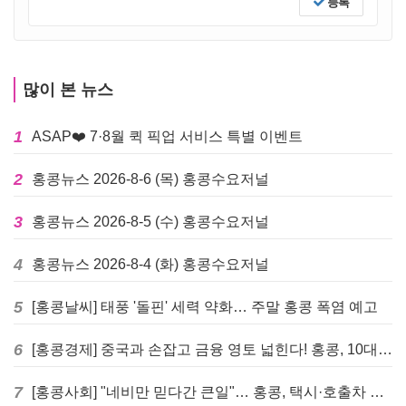
등록
많이 본 뉴스
1
ASAP❤️ 7·8월 퀵 픽업 서비스 특별 이벤트
2
홍콩뉴스 2026-8-6 (목) 홍콩수요저널
3
홍콩뉴스 2026-8-5 (수) 홍콩수요저널
4
홍콩뉴스 2026-8-4 (화) 홍콩수요저널
5
[홍콩날씨] 태풍 '돌핀' 세력 약화… 주말 홍콩 폭염 예고
6
[홍콩경제] 중국과 손잡고 금융 영토 넓힌다! 홍콩, 10대 신규 정책 발표
7
[홍콩사회] "네비만 믿다간 큰일"… 홍콩, 택시·호출차 통합 시험 도입하며 규제 본격화