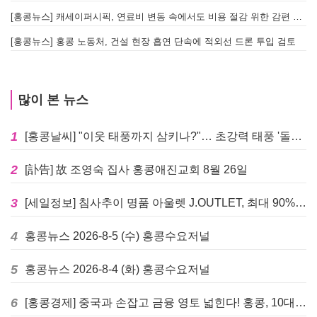
[홍콩뉴스] 캐세이퍼시픽, 연료비 변동 속에서도 비용 절감 위한 감편 계획 없어
[
[홍콩뉴스] 홍콩 노동처, 건설 현장 흡연 단속에 적외선 드론 투입 검토
[
많이 본 뉴스
1
[홍콩날씨] "이웃 태풍까지 삼키나?"… 초강력 태풍 '돌핀' 세력 재확장
2
[訃告] 故 조영숙 집사 홍콩애진교회 8월 26일
3
[세일정보] 침사추이 명품 아울렛 J.OUTLET, 최대 90% 빅 세일 진행
4
홍콩뉴스 2026-8-5 (수) 홍콩수요저널
5
홍콩뉴스 2026-8-4 (화) 홍콩수요저널
6
[홍콩경제] 중국과 손잡고 금융 영토 넓힌다! 홍콩, 10대 신규 정책 발표