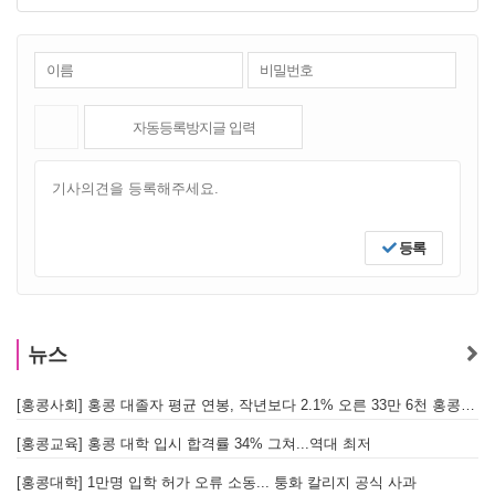
등록
뉴스
[홍콩사회] 홍콩 대졸자 평균 연봉, 작년보다 2.1% 오른 33만 6천 홍콩달러 기록
[
[홍콩교육] 홍콩 대학 입시 합격률 34% 그쳐...역대 최저
[홍콩대학] 1만명 입학 허가 오류 소동... 퉁화 칼리지 공식 사과
[