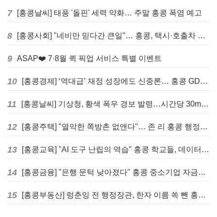
7
[홍콩날씨] 태풍 '돌핀' 세력 약화… 주말 홍콩 폭염 예고
8
[홍콩사회] "네비만 믿다간 큰일"… 홍콩, 택시·호출차 통합 시험 도입하며 규제 본격화
9
ASAP❤️ 7·8월 퀵 픽업 서비스 특별 이벤트
10
[홍콩경제] ‘역대급’ 재정 성장에도 신중론… 홍콩 GDP 전망 상향 속 “지정학적 리스크 경계”
11
[홍콩날씨] 기상청, 황색 폭우 경보 발령…시간당 30mm 이상 강우 예보
12
[홍콩주택] "열악한 쪽방촌 없앤다"… 존 리 홍콩 행정장관, 4년 내 단계적 폐지 선언
13
[홍콩교육] "AI 도구 난립의 역습" 홍콩 학교들, 데이터 고립에 교육 효과 평가 비상
14
[홍콩금융] "은행 문턱 낮아졌다" 홍콩 중소기업 자금줄 숨통 트이나… HKMA "2분기 신용 조건 안정적"
15
[홍콩부동산] 렁춘잉 전 행정장관, 한자 이름 쏙 뺀 홍콩 고급 아파트 단지들에 쓴소리