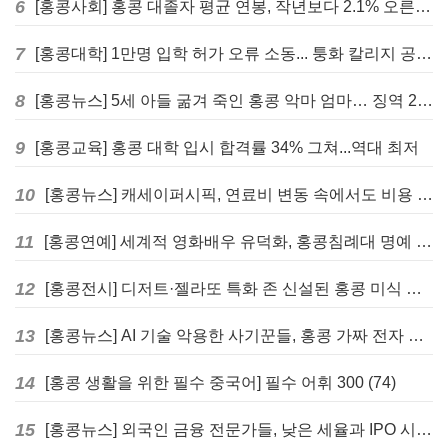
6
[홍콩사회] 홍콩 대졸자 평균 연봉, 작년보다 2.1% 오른 33만 6천 홍콩달러 기록
7
[홍콩대학] 1만명 입학 허가 오류 소동... 퉁화 칼리지 공식 사과
8
[홍콩뉴스] 5세 아들 굶겨 죽인 홍콩 악마 엄마… 징역 22년 중형 선고
9
[홍콩교육] 홍콩 대학 입시 합격률 34% 그쳐...역대 최저
10
[홍콩뉴스] 캐세이퍼시픽, 연료비 변동 속에서도 비용 절감 위한 감편 계획 없어
11
[홍콩연예] 세계적 영화배우 유덕화, 홍콩침례대 명예 박사 학위 받는다
12
[홍콩전시] 디저트·젤라또 특화 존 신설된 홍콩 미식 박람회 다음주 개막
13
[홍콩뉴스] AI 기술 악용한 사기꾼들, 홍콩 가짜 전자 비자 사이트 극성
14
[홍콩 생활을 위한 필수 중국어] 필수 어휘 300 (74)
15
[홍콩뉴스] 외국인 금융 전문가들, 낮은 세율과 IPO 시장 회복에 홍콩으로 '대거 복귀'