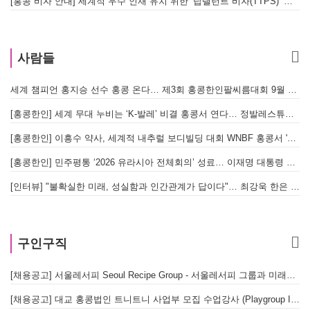
[홍콩 비자 안내] 세계적 우수 인재 유치 위한 ‘탑탤런트 비자(TTPS)’ 주요 요건
사람들
세계 챔피언 홍지승 선수 홍콩 온다… 제3회 홍콩한인팔씨름대회 9월 12일 개최
[
[홍콩한인] 세계 무대 누비는 ‘K-발레’ 비결 홍콩서 연다… 정발레스튜디오 개원
[홍콩한인] 이흥수 약사, 세계적 내추럴 보디빌딩 대회 WNBF 홍콩서 '마스터 부문 1위' 기염
[홍콩한인] 민주평통 ‘2026 유라시아 전체회의’ 성료… 이재명 대통령 참석으로 의미 더해
[인터뷰] "불확실한 미래, 성실함과 인간관계가 답이다"… 최강욱 한은 부소장이 청소년들에게 전하는 응원
구인구직
[채용공고] 서울레서피 Seoul Recipe Group - 서울레서피 그룹과 미래를 함께할 유능한 인재를 모십니다
[채용공고] 대교 홍콩법인 트니트니 사업부 모집 수업강사 (Playgroup Instructor)