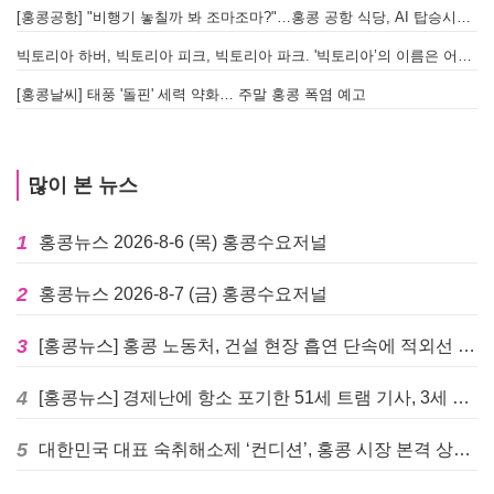
[홍콩공항] "비행기 놓칠까 봐 조마조마?"…홍콩 공항 식당, AI 탑승시간 계산해 메뉴 추천해 준다
빅토리아 하버, 빅토리아 피크, 빅토리아 파크. '빅토리아’의 이름은 어떻게 온 걸까? - [이승권 원장의 생활칼럼]
[홍콩날씨] 태풍 '돌핀' 세력 약화… 주말 홍콩 폭염 예고
많이 본 뉴스
1
홍콩뉴스 2026-8-6 (목) 홍콩수요저널
2
홍콩뉴스 2026-8-7 (금) 홍콩수요저널
3
[홍콩뉴스] 홍콩 노동처, 건설 현장 흡연 단속에 적외선 드론 투입 검토
4
[홍콩뉴스] 경제난에 항소 포기한 51세 트램 기사, 3세 여아 치사 혐의로 '4주 감옥행'
5
대한민국 대표 숙취해소제 ‘컨디션’, 홍콩 시장 본격 상륙… 왓슨스 입점 기념 할인 행사 진행