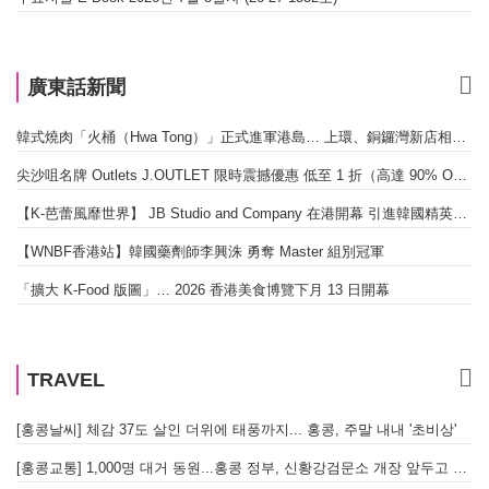
廣東話新聞
韓式燒肉「火桶（Hwa Tong）」正式進軍港島… 上環、銅鑼灣新店相繼開幕
尖沙咀名牌 Outlets J.OUTLET 限時震撼優惠 低至 1 折（高達 90% OFF）
【K-芭蕾風靡世界】 JB Studio and Company 在港開幕 引進韓國精英芭蕾教育系統
【WNBF香港站】韓國藥劑師李興洙 勇奪 Master 組別冠軍
「擴大 K-Food 版圖」… 2026 香港美食博覽下月 13 日開幕
TRAVEL
[홍콩날씨] 체감 37도 살인 더위에 태풍까지... 홍콩, 주말 내내 '초비상'
[홍콩교통] 1,000명 대거 동원...홍콩 정부, 신황강검문소 개장 앞두고 실전 훈련 돌입