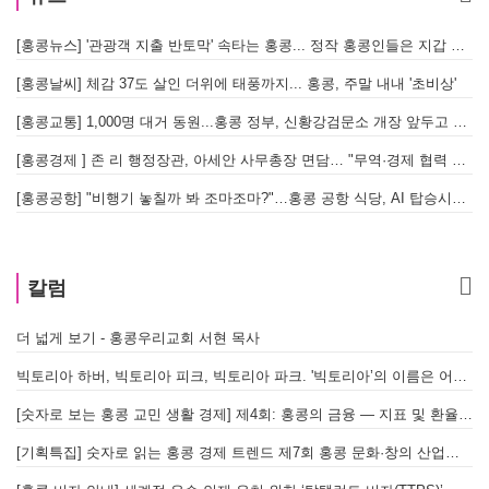
[홍콩뉴스] '관광객 지출 반토막' 속타는 홍콩... 정작 홍콩인들은 지갑 들고 해외로?
[
[홍콩날씨] 체감 37도 살인 더위에 태풍까지... 홍콩, 주말 내내 '초비상'
[
[홍콩교통] 1,000명 대거 동원...홍콩 정부, 신황강검문소 개장 앞두고 실전 훈련 돌입
[홍콩경제 ] 존 리 행정장관, 아세안 사무총장 면담… "무역·경제 협력 한층 강화한다"
[홍콩공항] "비행기 놓칠까 봐 조마조마?"…홍콩 공항 식당, AI 탑승시간 계산해 메뉴 추천해 준다
홍
칼럼
더 넓게 보기 - 홍콩우리교회 서현 목사
빅토리아 하버, 빅토리아 피크, 빅토리아 파크. '빅토리아’의 이름은 어떻게 온 걸까? - [이승권 원장의 생활칼럼]
[숫자로 보는 홍콩 교민 생활 경제] 제4회: 홍콩의 금융 — 지표 및 환율, MPF 운영 현황
[기획특집] 숫자로 읽는 홍콩 경제 트렌드 제7회 홍콩 문화·창의 산업의 구조와 분야별 동향