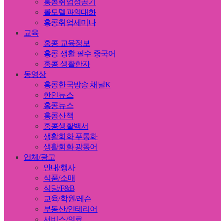
홍콩취업성공기
롤모델과의대화
홍콩취업세미나
교육
홍콩 교육정보
홍콩 생활 필수 중국어
홍콩 생활한자
동영상
홍콩한국방송 채널K
한인뉴스
홍콩뉴스
홍콩산책
홍콩생활백서
생활회화 푸통화
생활회화 광동어
업체/광고
안내/행사
식품/소매
식당/F&B
교육/학원/레슨
부동산/인테리어
서비스/의료