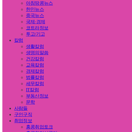
아침땅콩뉴스
한인뉴스
중국뉴스
국제·경제
코트라정보
투고/기고
칼럼
생활칼럼
생명의말씀
건강칼럼
교육칼럼
경제칼럼
법률칼럼
세무칼럼
IT칼럼
부동산정보
문학
사람들
구인구직
취업정보
홍콩취업토크