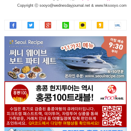
Copyright ⓒ sooyo@wednesdayjournal.net & www.hksooyo.com