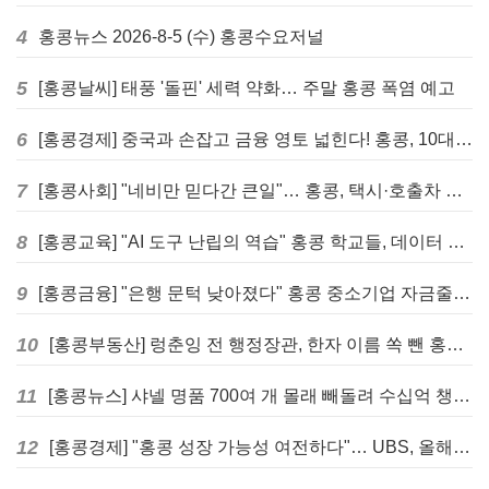
4
홍콩뉴스 2026-8-5 (수) 홍콩수요저널
5
[홍콩날씨] 태풍 '돌핀' 세력 약화… 주말 홍콩 폭염 예고
6
[홍콩경제] 중국과 손잡고 금융 영토 넓힌다! 홍콩, 10대 신규 정책 발표
7
[홍콩사회] "네비만 믿다간 큰일"… 홍콩, 택시·호출차 통합 시험 도입하며 규제 본격화
8
[홍콩교육] "AI 도구 난립의 역습" 홍콩 학교들, 데이터 고립에 교육 효과 평가 비상
9
[홍콩금융] "은행 문턱 낮아졌다" 홍콩 중소기업 자금줄 숨통 트이나… HKMA "2분기 신용 조건 안정적"
10
[홍콩부동산] 렁춘잉 전 행정장관, 한자 이름 쏙 뺀 홍콩 고급 아파트 단지들에 쓴소리
11
[홍콩뉴스] 샤넬 명품 700여 개 몰래 빼돌려 수십억 챙긴 직원 4년~7년형 선고
12
[홍콩경제] "홍콩 성장 가능성 여전하다"… UBS, 올해 홍콩 GDP 성장률 전망치 4.5%로 대폭 상향