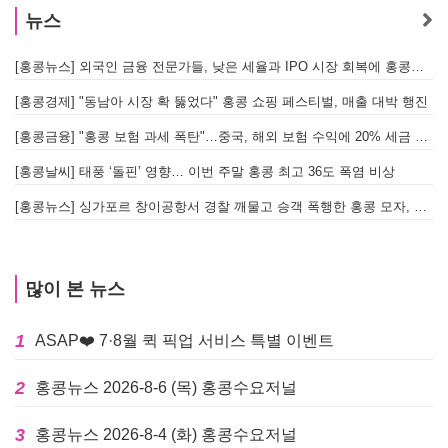
뉴스
[홍콩뉴스] 외국인 금융 전문가들, 낮은 세율과 IPO 시장 회복에 홍콩으로 '대거 복귀'
[
[홍콩경제] "동남아 시장 확 뚫었다" 홍콩 쇼핑 페스티벌, 매출 대박 행진
[홍콩금융] "홍콩 보험 과세 폭탄"…중국, 해외 보험 수익에 20% 세금 부과로 관련주 급락
[홍콩날씨] 태풍 ‘돌핀’ 영향… 이번 주말 홍콩 최고 36도 폭염 비상
홍
[홍콩뉴스] 싱가포르 창이공항서 경찰 깨물고 승객 폭행한 홍콩 모자, 결국 감옥행
투
많이 본 뉴스
1
ASAP❤️ 7·8월 퀵 픽업 서비스 특별 이벤트
2
홍콩뉴스 2026-8-6 (목) 홍콩수요저널
3
홍콩뉴스 2026-8-4 (화) 홍콩수요저널