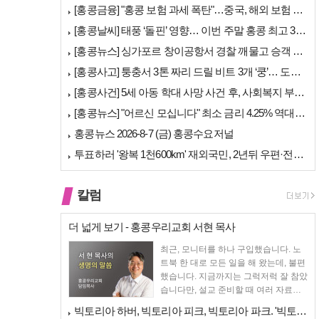
[홍콩금융] "홍콩 보험 과세 폭탄"…중국, 해외 보험 수익에 20% 세…
[홍콩날씨] 태풍 ‘돌핀’ 영향… 이번 주말 홍콩 최고 36도 폭염 비상
[홍콩뉴스] 싱가포르 창이공항서 경찰 깨물고 승객 폭행한 홍콩 모자, 결…
[홍콩사고] 퉁충서 3톤 짜리 드릴 비트 3개 ‘쿵’… 도로 파손·교통 …
[홍콩사건] 5세 아동 학대 사망 사건 후, 사회복지 부서에 내부 검토 …
[홍콩뉴스] "어르신 모십니다" 최소 금리 4.25% 역대급 혜택, 홍콩…
홍콩뉴스 2026-8-7 (금) 홍콩수요저널
투표하러 '왕복 1천600km' 재외국민, 2년뒤 우편·전자투표 할까
칼럼
더 넓게 보기 - 홍콩우리교회 서현 목사
최근, 모니터를 하나 구입했습니다. 노
트북 한 대로 모든 일을 해 왔는데, 불편
했습니다. 지금까지는 그럭저럭 잘 참았
습니다만, 설교 준비할 때 여러 자료를
펴 놓고 보다...
빅토리아 하버, 빅토리아 피크, 빅토리아 파크. '빅토리아’의 이름은 어…