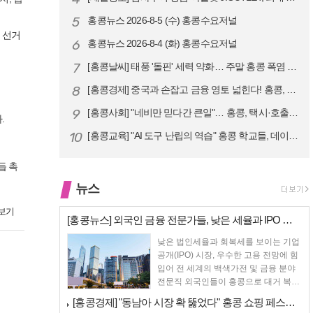
5
홍콩뉴스 2026-8-5 (수) 홍콩수요저널
 선거
6
홍콩뉴스 2026-8-4 (화) 홍콩수요저널
7
[홍콩날씨] 태풍 '돌핀' 세력 약화… 주말 홍콩 폭염 예고
8
[홍콩경제] 중국과 손잡고 금융 영토 넓힌다! 홍콩, 10대 신규 정책 …
9
[홍콩사회] "네비만 믿다간 큰일"… 홍콩, 택시·호출차 통합 시험 도입…
.
10
[홍콩교육] "AI 도구 난립의 역습" 홍콩 학교들, 데이터 고립에 교육…
듭 촉
뉴스
보기
[홍콩뉴스] 외국인 금융 전문가들, 낮은 세율과 IPO 시장 회복에 홍콩…
낮은 법인세율과 회복세를 보이는 기업
공개(IPO) 시장, 우수한 고용 전망에 힘
입어 전 세계의 백색가전 및 금융 분야
전문직 외국인들이 홍콩으로 대거 복귀
하고 있다고 성...
[홍콩경제] "동남아 시장 확 뚫었다" 홍콩 쇼핑 페스티벌, 매출 대박 …