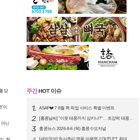
주간
HOT 이슈
를 당
권"이
ASAP❤️ 7·8월 퀵 픽업 서비스 특별 이벤트
[홍콩날씨] "이웃 태풍까지 삼키나?"… 초강력 태풍 '돌핀' 세력 재확…
 아닌
홍콩뉴스 2026-8-6 (목) 홍콩수요저널
4
[세일정보] 침사추이 명품 아울렛 J.OUTLET, 최대 90% 빅 세일…
지, 합