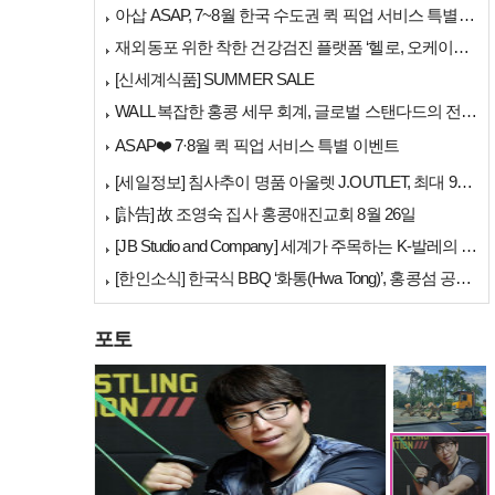
아삽 ASAP, 7~8월 한국 수도권 퀵 픽업 서비스 특별 프로모션 실시
재외동포 위한 착한 건강검진 플랫폼 ‘헬로, 오케이검진’ 서비스 개시
[신세계식품] SUMMER SALE
WALL 복잡한 홍콩 세무 회계, 글로벌 스탠다드의 전문가들이 답을 드립…
[홍콩날씨] "이웃…
ASAP❤️ 7·8월 퀵 픽업 서비스 특별 이벤트
[세일정보] 침사추이 명품 아울렛 J.OUTLET, 최대 90% 빅 세일…
[訃告] 故 조영숙 집사 홍콩애진교회 8월 26일
[JB Studio and Company] 세계가 주목하는 K-발레의 비…
[한인소식] 한국식 BBQ ‘화통(Hwa Tong)’, 홍콩섬 공략 본격…
포토
[홍콩사고] 퉁충서…