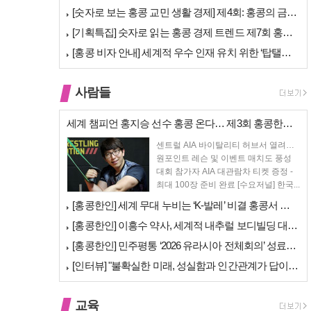
[숫자로 보는 홍콩 교민 생활 경제] 제4회: 홍콩의 금융 — 지표 및 …
[기획특집] 숫자로 읽는 홍콩 경제 트렌드 제7회 홍콩 문화·창의 산업…
[홍콩 비자 안내] 세계적 우수 인재 유치 위한 ‘탑탤런트 비자(TTPS…
사람들
세계 챔피언 홍지승 선수 홍콩 온다… 제3회 홍콩한인팔씨름대회 9월 12…
센트럴 AIA 바이탈리티 허브서 열려…
원포인트 레슨 및 이벤트 매치도 풍성
대회 참가자 AIA 대관람차 티켓 증정 -
최대 100장 준비 완료 [수요저널] 한국...
[홍콩한인] 세계 무대 누비는 ‘K-발레’ 비결 홍콩서 연다… 정발레스튜…
[홍콩한인] 이흥수 약사, 세계적 내추럴 보디빌딩 대회 WNBF 홍콩서 …
[홍콩한인] 민주평통 ‘2026 유라시아 전체회의’ 성료… 이재명 대통령…
[인터뷰] "불확실한 미래, 성실함과 인간관계가 답이다"… 최강욱 한은 …
교육