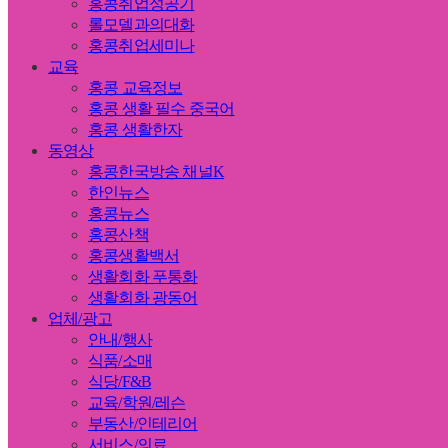
홍콩취업성공기
롤모델과의대화
홍콩취업세미나
교육
홍콩 교육정보
홍콩 생활 필수 중국어
홍콩 생활한자
동영상
홍콩한국방송 채널K
한인뉴스
홍콩뉴스
홍콩산책
홍콩생활백서
생활회화 푸통화
생활회화 광동어
업체/광고
안내/행사
식품/소매
식당/F&B
교육/학원/레슨
부동산/인테리어
서비스/의료