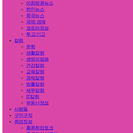
아침땅콩뉴스
한인뉴스
중국뉴스
국제·경제
코트라정보
투고/기고
칼럼
문학
생활칼럼
생명의말씀
건강칼럼
교육칼럼
경제칼럼
법률칼럼
세무칼럼
IT칼럼
부동산정보
사람들
구인구직
취업정보
홍콩취업토크