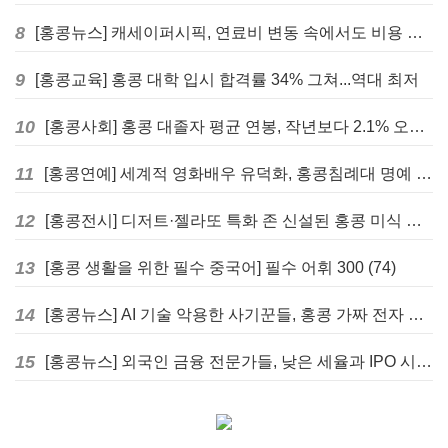
8
[홍콩뉴스] 캐세이퍼시픽, 연료비 변동 속에서도 비용 절감 위한 감편 계획 없어
9
[홍콩교육] 홍콩 대학 입시 합격률 34% 그쳐...역대 최저
10
[홍콩사회] 홍콩 대졸자 평균 연봉, 작년보다 2.1% 오른 33만 6천 홍콩달러 기록
11
[홍콩연예] 세계적 영화배우 유덕화, 홍콩침례대 명예 박사 학위 받는다
12
[홍콩전시] 디저트·젤라또 특화 존 신설된 홍콩 미식 박람회 다음주 개막
13
[홍콩 생활을 위한 필수 중국어] 필수 어휘 300 (74)
14
[홍콩뉴스] AI 기술 악용한 사기꾼들, 홍콩 가짜 전자 비자 사이트 극성
15
[홍콩뉴스] 외국인 금융 전문가들, 낮은 세율과 IPO 시장 회복에 홍콩으로 '대거 복귀'