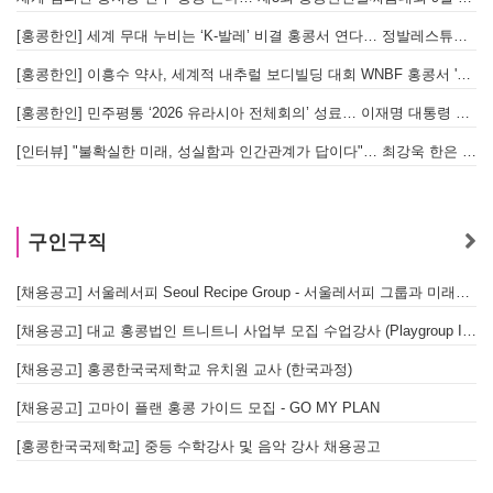
[홍콩한인] 세계 무대 누비는 ‘K-발레’ 비결 홍콩서 연다… 정발레스튜디오 개원
[홍콩한인] 이흥수 약사, 세계적 내추럴 보디빌딩 대회 WNBF 홍콩서 '마스터 부문 1위' 기염
[홍콩한인] 민주평통 ‘2026 유라시아 전체회의’ 성료… 이재명 대통령 참석으로 의미 더해
[인터뷰] "불확실한 미래, 성실함과 인간관계가 답이다"… 최강욱 한은 부소장이 청소년들에게 전하는 응원
홍
구인구직
[채용공고] 서울레서피 Seoul Recipe Group - 서울레서피 그룹과 미래를 함께할 유능한 인재를 모십니다
[채용공고] 대교 홍콩법인 트니트니 사업부 모집 수업강사 (Playgroup Instructor)
[채용공고] 홍콩한국국제학교 유치원 교사 (한국과정)
[채용공고] 고마이 플랜 홍콩 가이드 모집 - GO MY PLAN
[홍콩한국국제학교] 중등 수학강사 및 음악 강사 채용공고