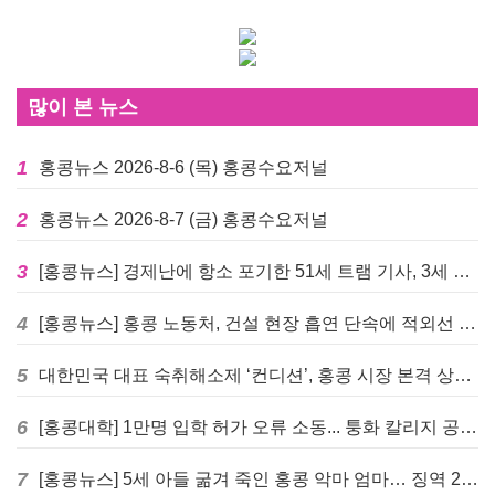
많이 본 뉴스
1
홍콩뉴스 2026-8-6 (목) 홍콩수요저널
2
홍콩뉴스 2026-8-7 (금) 홍콩수요저널
3
[홍콩뉴스] 경제난에 항소 포기한 51세 트램 기사, 3세 여아 치사 혐의로 '4주 감옥행'
4
[홍콩뉴스] 홍콩 노동처, 건설 현장 흡연 단속에 적외선 드론 투입 검토
5
대한민국 대표 숙취해소제 ‘컨디션’, 홍콩 시장 본격 상륙… 왓슨스 입점 기념 할인 행사 진행
6
[홍콩대학] 1만명 입학 허가 오류 소동... 퉁화 칼리지 공식 사과
7
[홍콩뉴스] 5세 아들 굶겨 죽인 홍콩 악마 엄마… 징역 22년 중형 선고