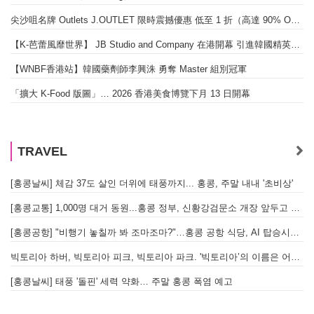
尖沙咀名牌 Outlets J.OUTLET 限時震撼優惠 低至 1 折（高達 90% OFF）
【K-芭蕾風靡世界】 JB Studio and Company 在港開幕 引進韓國精英芭蕾教育系統
「
【WNBF香港站】韓國藥劑師李興洙 勇奪 Master 組別冠軍
「擴大 K-Food 版圖」… 2026 香港美食博覽下月 13 日開幕
TRAVEL
[홍콩날씨] 체감 37도 살인 더위에 태풍까지... 홍콩, 주말 내내 '초비상'
[
[홍콩교통] 1,000명 대거 동원...홍콩 정부, 신황강검문소 개장 앞두고 실전 훈련 돌입
[
[홍콩공항] "비행기 놓칠까 봐 조마조마?"…홍콩 공항 식당, AI 탑승시간 계산해 메뉴 추천해 준다
[
빅토리아 하버, 빅토리아 피크, 빅토리아 파크. '빅토리아’의 이름은 어떻게 온 걸까? - [이승권 원장의 생활칼럼]
[홍콩날씨] 태풍 '돌핀' 세력 약화… 주말 홍콩 폭염 예고