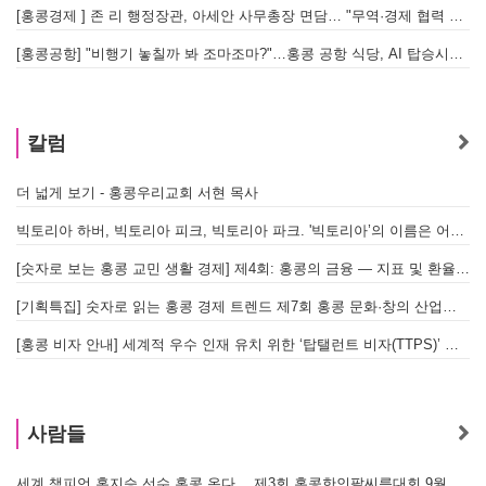
[홍콩경제 ] 존 리 행정장관, 아세안 사무총장 면담… "무역·경제 협력 한층 강화한다"
[홍콩공항] "비행기 놓칠까 봐 조마조마?"…홍콩 공항 식당, AI 탑승시간 계산해 메뉴 추천해 준다
홍
칼럼
더 넓게 보기 - 홍콩우리교회 서현 목사
태
빅토리아 하버, 빅토리아 피크, 빅토리아 파크. '빅토리아’의 이름은 어떻게 온 걸까? - [이승권 원장의 생활칼럼]
홍
[숫자로 보는 홍콩 교민 생활 경제] 제4회: 홍콩의 금융 — 지표 및 환율, MPF 운영 현황
글
[기획특집] 숫자로 읽는 홍콩 경제 트렌드 제7회 홍콩 문화·창의 산업의 구조와 분야별 동향
[홍콩 비자 안내] 세계적 우수 인재 유치 위한 ‘탑탤런트 비자(TTPS)’ 주요 요건
사람들
세계 챔피언 홍지승 선수 홍콩 온다… 제3회 홍콩한인팔씨름대회 9월 12일 개최
[