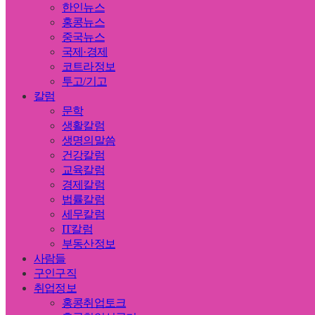
한인뉴스
홍콩뉴스
중국뉴스
국제·경제
코트라정보
투고/기고
칼럼
문학
생활칼럼
생명의말씀
건강칼럼
교육칼럼
경제칼럼
법률칼럼
세무칼럼
IT칼럼
부동산정보
사람들
구인구직
취업정보
홍콩취업토크