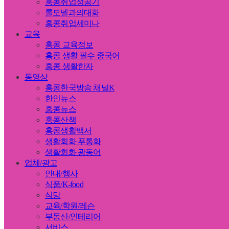
홍콩취업성공기
롤모델과의대화
홍콩취업세미나
교육
홍콩 교육정보
홍콩 생활 필수 중국어
홍콩 생활한자
동영상
홍콩한국방송 채널K
한인뉴스
홍콩뉴스
홍콩산책
홍콩생활백서
생활회화 푸통화
생활회화 광동어
업체/광고
안내/행사
식품/K-food
식당
교육/학원/레슨
부동산/인테리어
서비스