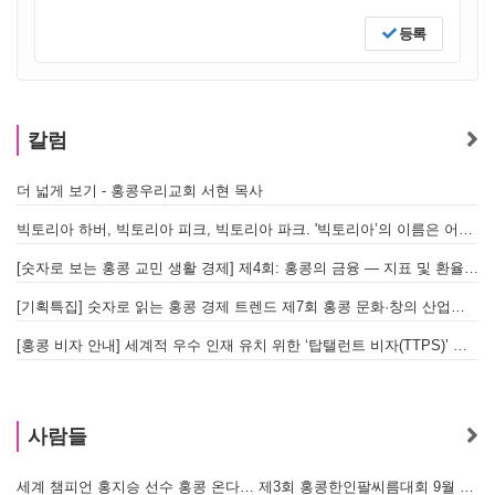
등록
칼럼
더 넓게 보기 - 홍콩우리교회 서현 목사
빅토리아 하버, 빅토리아 피크, 빅토리아 파크. '빅토리아’의 이름은 어떻게 온 걸까? - [이승권 원장의 생활칼럼]
[숫자로 보는 홍콩 교민 생활 경제] 제4회: 홍콩의 금융 — 지표 및 환율, MPF 운영 현황
[기획특집] 숫자로 읽는 홍콩 경제 트렌드 제7회 홍콩 문화·창의 산업의 구조와 분야별 동향
[홍콩 비자 안내] 세계적 우수 인재 유치 위한 ‘탑탤런트 비자(TTPS)’ 주요 요건
사람들
세계 챔피언 홍지승 선수 홍콩 온다… 제3회 홍콩한인팔씨름대회 9월 12일 개최
[