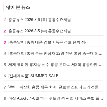
많이 본 뉴스
1
홍콩뉴스 2026-8-6 (목) 홍콩수요저널
2
홍콩뉴스 2026-8-5 (수) 홍콩수요저널
3
[홍콩날씨] 홍콩 태풍 경보 + 폭우 경보 완벽 정리
4
[홍콩대학] 홍콩 수능 만점자 12명 전원 홍콩 중문대 의대 진학
5
세계 챔피언 홍지승 선수 홍콩 온다… 제3회 홍콩한인팔씨름대회 9월 12일 개최
6
[신세계식품] SUMMER SALE
7
WALL 복잡한 홍콩 세무 회계, 글로벌 스탠다드의 전문가들이 답을 드립니다! - 법인설립, 회계, 감사
8
아삽 ASAP, 7~8월 한국 수도권 퀵 픽업 서비스 특별 프로모션 실시