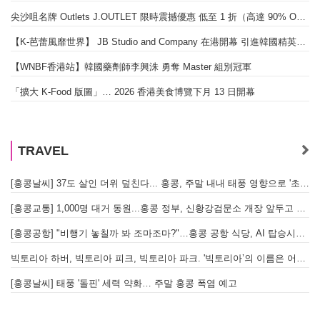
尖沙咀名牌 Outlets J.OUTLET 限時震撼優惠 低至 1 折（高達 90% OFF）
【K-芭蕾風靡世界】 JB Studio and Company 在港開幕 引進韓國精英芭蕾教育系統
【WNBF香港站】韓國藥劑師李興洙 勇奪 Master 組別冠軍
「擴大 K-Food 版圖」… 2026 香港美食博覽下月 13 日開幕
TRAVEL
[홍콩날씨] 37도 살인 더위 덮친다... 홍콩, 주말 내내 태풍 영향으로 '초비상'
[홍콩교통] 1,000명 대거 동원...홍콩 정부, 신황강검문소 개장 앞두고 실전 훈련 돌입
[홍콩공항] "비행기 놓칠까 봐 조마조마?"…홍콩 공항 식당, AI 탑승시간 계산해 메뉴 추천해 준다
빅토리아 하버, 빅토리아 피크, 빅토리아 파크. '빅토리아’의 이름은 어떻게 온 걸까? - [이승권 원장의 생활칼럼]
[홍콩날씨] 태풍 '돌핀' 세력 약화… 주말 홍콩 폭염 예고