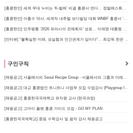
[홍콩한인] 세계 무대 누비는 ‘K-발레’ 비결 홍콩서 연다… 정발레스튜디오 개원
[홍콩한인] 이흥수 약사, 세계적 내추럴 보디빌딩 대회 WNBF 홍콩서 '마스터 부문 1위' 기염
[홍콩한인] 민주평통 ‘2026 유라시아 전체회의’ 성료… 이재명 대통령 참석으로 의미 더해
[인터뷰] "불확실한 미래, 성실함과 인간관계가 답이다"… 최강욱 한은 부소장이 청소년들에게 전하는 응원
구인구직
[채용공고] 서울레서피 Seoul Recipe Group - 서울레서피 그룹과 미래를 함께할 유능한 인재를 모십니다
[채용공고] 대교 홍콩법인 트니트니 사업부 모집 수업강사 (Playgroup Instructor)
[채용공고] 홍콩한국국제학교 유치원 교사 (한국과정)
[채용공고] 고마이 플랜 홍콩 가이드 모집 - GO MY PLAN
[홍콩한국국제학교] 중등 수학강사 및 음악 강사 채용공고