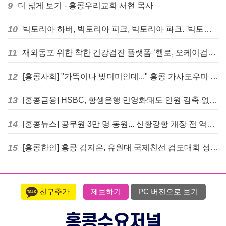
9
더 넓게 보기 - 홍콩우리교회 서현 목사
10
빅토리아 하버, 빅토리아 피크, 빅토리아 파크. '빅토리아’의 이름은 어떻게 온 걸까? - [이승권 원장의 생활칼럼]
11
재외동포 위한 착한 건강검진 플랫폼 ‘헬로, 오케이검진’ 서비스 개시
12
[홍콩사회] "가뜩이나 빚더미인데..." 홍콩 가사도우미 대출 전면 금지 촉구
13
[홍콩금융] HSBC, 항셍은행 민영화돼도 인원 감축 없다... 독립 브랜드 유지
14
[홍콩뉴스] 공무원 3만 명 동원... 신황강항 개장 전 역대급 훈련 실시
15
[홍콩한인] 홍콩 김지은, 유원대 국제친선 검도대회 성인단체전 우승
친구추가
제보하기
PC 버전으로 보기