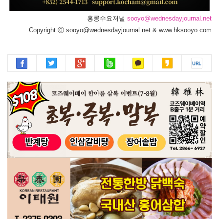
홍콩수요저널
sooyo@wednesdayjournal.net
Copyright ⓒ sooyo@wednesdayjournal.net & www.hksooyo.com