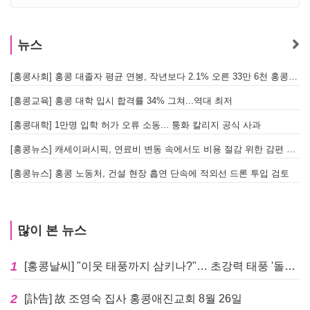
뉴스
[홍콩사회] 홍콩 대졸자 평균 연봉, 작년보다 2.1% 오른 33만 6천 홍콩달러 기록
[
[홍콩교육] 홍콩 대학 입시 합격률 34% 그쳐...역대 최저
[홍콩대학] 1만명 입학 허가 오류 소동... 퉁화 칼리지 공식 사과
[
[홍콩뉴스] 캐세이퍼시픽, 연료비 변동 속에서도 비용 절감 위한 감편 계획 없어
[
[홍콩뉴스] 홍콩 노동처, 건설 현장 흡연 단속에 적외선 드론 투입 검토
[
많이 본 뉴스
1
[홍콩날씨] "이웃 태풍까지 삼키나?"… 초강력 태풍 '돌핀' 세력 재확장
2
[訃告] 故 조영숙 집사 홍콩애진교회 8월 26일