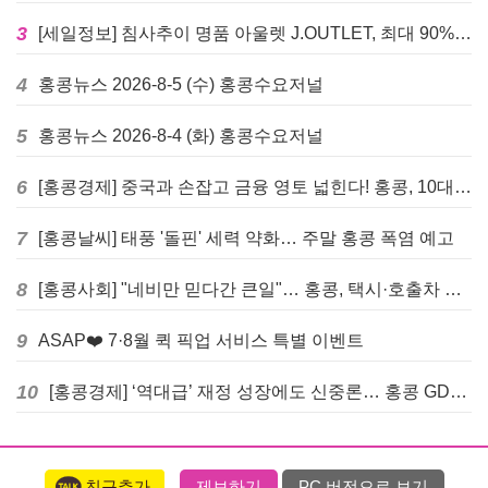
3
[세일정보] 침사추이 명품 아울렛 J.OUTLET, 최대 90% 빅 세일 진행
4
홍콩뉴스 2026-8-5 (수) 홍콩수요저널
5
홍콩뉴스 2026-8-4 (화) 홍콩수요저널
6
[홍콩경제] 중국과 손잡고 금융 영토 넓힌다! 홍콩, 10대 신규 정책 발표
7
[홍콩날씨] 태풍 '돌핀' 세력 약화… 주말 홍콩 폭염 예고
8
[홍콩사회] "네비만 믿다간 큰일"… 홍콩, 택시·호출차 통합 시험 도입하며 규제 본격화
9
ASAP❤️ 7·8월 퀵 픽업 서비스 특별 이벤트
10
[홍콩경제] ‘역대급’ 재정 성장에도 신중론… 홍콩 GDP 전망 상향 속 “지정학적 리스크 경계”
친구추가
제보하기
PC 버전으로 보기