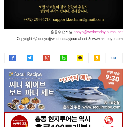
홍콩수요저널
sooyo@wednesdayjournal.net
Copyright ⓒ sooyo@wednesdayjournal.net & www.hksooyo.com