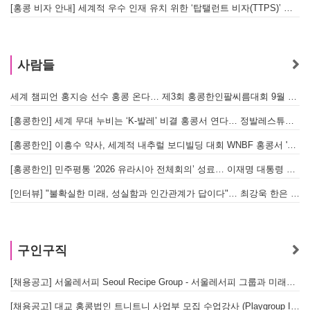
[홍콩 비자 안내] 세계적 우수 인재 유치 위한 ‘탑탤런트 비자(TTPS)’ 주요 요건
사람들
세계 챔피언 홍지승 선수 홍콩 온다… 제3회 홍콩한인팔씨름대회 9월 12일 개최
[
[홍콩한인] 세계 무대 누비는 ‘K-발레’ 비결 홍콩서 연다… 정발레스튜디오 개원
[홍콩한인] 이흥수 약사, 세계적 내추럴 보디빌딩 대회 WNBF 홍콩서 '마스터 부문 1위' 기염
[홍콩한인] 민주평통 ‘2026 유라시아 전체회의’ 성료… 이재명 대통령 참석으로 의미 더해
[인터뷰] "불확실한 미래, 성실함과 인간관계가 답이다"… 최강욱 한은 부소장이 청소년들에게 전하는 응원
구인구직
[채용공고] 서울레서피 Seoul Recipe Group - 서울레서피 그룹과 미래를 함께할 유능한 인재를 모십니다
[채용공고] 대교 홍콩법인 트니트니 사업부 모집 수업강사 (Playgroup Instructor)