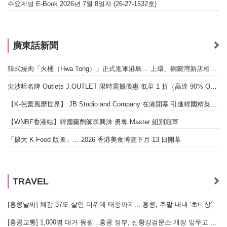
수요저널 E-Book 2026년 7월 8일자 (26-27-1532호)
廣東話新聞
韓式燒肉「火桶（Hwa Tong）」正式進軍港島… 上環、銅鑼灣新店相繼開幕
尖沙咀名牌 Outlets J.OUTLET 限時震撼優惠 低至 1 折（高達 90% OFF）
【K-芭蕾風靡世界】 JB Studio and Company 在港開幕 引進韓國精英芭蕾教育系統
【WNBF香港站】韓國藥劑師李興洙 勇奪 Master 組別冠軍
「擴大 K-Food 版圖」… 2026 香港美食博覽下月 13 日開幕
TRAVEL
[홍콩날씨] 체감 37도 살인 더위에 태풍까지... 홍콩, 주말 내내 '초비상'
[홍콩교통] 1,000명 대거 동원...홍콩 정부, 신황강검문소 개장 앞두고 실전 훈련 돌입