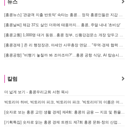
뉴스
[홍콩뉴스] '관광객 지출 반토막' 속타는 홍콩... 정작 홍콩인들은 지갑 들고 해외로?
[
[홍콩날씨] 체감 37도 살인 더위에 태풍까지... 홍콩, 주말 내내 '초비상'
[
[홍콩교통] 1,000명 대거 동원...홍콩 정부, 신황강검문소 개장 앞두고 실전 훈련 돌입
[홍콩경제 ] 존 리 행정장관, 아세안 사무총장 면담… "무역·경제 협력 한층 강화한다"
[홍콩공항] "비행기 놓칠까 봐 조마조마?"…홍콩 공항 식당, AI 탑승시간 계산해 메뉴 추천해 준다
홍
칼럼
더 넓게 보기 - 홍콩우리교회 서현 목사
빅토리아 하버, 빅토리아 피크, 빅토리아 파크. '빅토리아’의 이름은 어떻게 온 걸까? - [이승권 원장의 생활칼럼]
[숫자로 보는 홍콩 교민 생활 경제] 제4회: 홍콩의 금융 — 지표 및 환율, MPF 운영 현황
[기획특집] 숫자로 읽는 홍콩 경제 트렌드 제7회 홍콩 문화·창의 산업의 구조와 분야별 동향