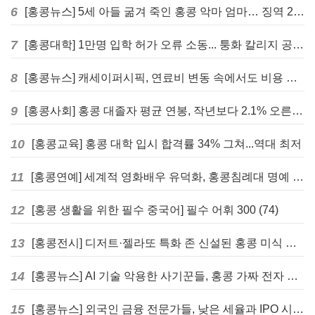
6
[홍콩뉴스] 5세 아들 굶겨 죽인 홍콩 악마 엄마… 징역 22년 중형 선고
7
[홍콩대학] 1만명 입학 허가 오류 소동... 퉁화 칼리지 공식 사과
8
[홍콩뉴스] 캐세이퍼시픽, 연료비 변동 속에서도 비용 절감 위한 감편 계획 없어
9
[홍콩사회] 홍콩 대졸자 평균 연봉, 작년보다 2.1% 오른 33만 6천 홍콩달러 기록
10
[홍콩교육] 홍콩 대학 입시 합격률 34% 그쳐...역대 최저
11
[홍콩연예] 세계적 영화배우 유덕화, 홍콩침례대 명예 박사 학위 받는다
12
[홍콩 생활을 위한 필수 중국어] 필수 어휘 300 (74)
13
[홍콩전시] 디저트·젤라또 특화 존 신설된 홍콩 미식 박람회 다음주 개막
14
[홍콩뉴스] AI 기술 악용한 사기꾼들, 홍콩 가짜 전자 비자 사이트 극성
15
[홍콩뉴스] 외국인 금융 전문가들, 낮은 세율과 IPO 시장 회복에 홍콩으로 '대거 복귀'