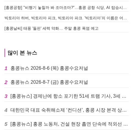
[홍콩공항] "비행기 놓칠까 봐 조마조마?"…홍콩 공항 식당, AI 탑승시간 계산해 메뉴 추천해 준다
빅토리아 하버, 빅토리아 피크, 빅토리아 파크. '빅토리아’의 이름은 어떻게 온 걸까? - [이승권 원장의 생활칼럼]
[홍콩날씨] 태풍 '돌핀' 세력 약화… 주말 홍콩 폭염 예고
많이 본 뉴스
1
홍콩뉴스 2026-8-6 (목) 홍콩수요저널
2
홍콩뉴스 2026-8-7 (금) 홍콩수요저널
3
[홍콩뉴스] 경제난에 항소 포기한 51세 트램 기사, 3세 여아 치사 혐의로 '4주 감옥행'
4
대한민국 대표 숙취해소제 ‘컨디션’, 홍콩 시장 본격 상륙… 왓슨스 입점 기념 할인 행사 진행
5
[홍콩뉴스] 홍콩 노동처, 건설 현장 흡연 단속에 적외선 드론 투입 검토