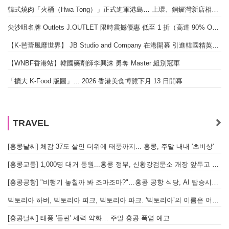
韓式燒肉「火桶（Hwa Tong）」正式進軍港島… 上環、銅鑼灣新店相繼開幕
尖沙咀名牌 Outlets J.OUTLET 限時震撼優惠 低至 1 折（高達 90% OFF）
【K-芭蕾風靡世界】 JB Studio and Company 在港開幕 引進韓國精英芭蕾教育系統
【WNBF香港站】韓國藥劑師李興洙 勇奪 Master 組別冠軍
「擴大 K-Food 版圖」… 2026 香港美食博覽下月 13 日開幕
TRAVEL
[홍콩날씨] 체감 37도 살인 더위에 태풍까지... 홍콩, 주말 내내 '초비상'
[홍콩교통] 1,000명 대거 동원...홍콩 정부, 신황강검문소 개장 앞두고 실전 훈련 돌입
[홍콩공항] "비행기 놓칠까 봐 조마조마?"…홍콩 공항 식당, AI 탑승시간 계산해 메뉴 추천해 준다
빅토리아 하버, 빅토리아 피크, 빅토리아 파크. '빅토리아’의 이름은 어떻게 온 걸까? - [이승권 원장의 생활칼럼]
[홍콩날씨] 태풍 '돌핀' 세력 약화… 주말 홍콩 폭염 예고