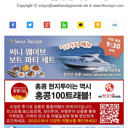
Copyright ⓒ sooyo@wednesdayjournal.net & www.hksooyo.com