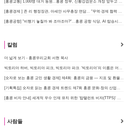
[홍콩교통] 1,000명 대거 동원...홍콩 정부, 신황강검문소 개장 앞두고 실전 훈련 돌입
[홍콩경제 ] 존 리 행정장관, 아세안 사무총장 면담… "무역·경제 협력 한층 강화한다"
[홍콩공항] "비행기 놓칠까 봐 조마조마?"…홍콩 공항 식당, AI 탑승시간 계산해 메뉴 추천해 준다
홍
칼럼
더 넓게 보기 - 홍콩우리교회 서현 목사
빅토리아 하버, 빅토리아 피크, 빅토리아 파크. '빅토리아’의 이름은 어떻게 온 걸까? - [이승권 원장의 생활칼럼]
[숫자로 보는 홍콩 교민 생활 경제] 제4회: 홍콩의 금융 — 지표 및 환율, MPF 운영 현황
[기획특집] 숫자로 읽는 홍콩 경제 트렌드 제7회 홍콩 문화·창의 산업의 구조와 분야별 동향
[홍콩 비자 안내] 세계적 우수 인재 유치 위한 ‘탑탤런트 비자(TTPS)’ 주요 요건
사람들