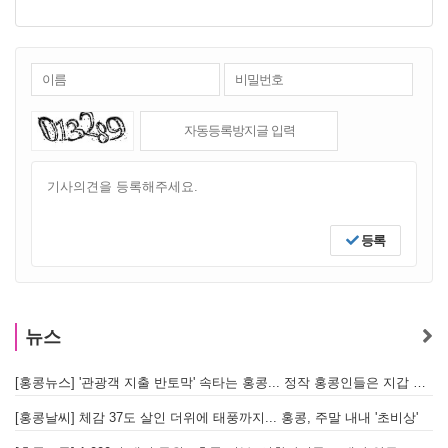
등록
뉴스
[홍콩뉴스] '관광객 지출 반토막' 속타는 홍콩... 정작 홍콩인들은 지갑 들고 해외로?
[
[홍콩날씨] 체감 37도 살인 더위에 태풍까지... 홍콩, 주말 내내 '초비상'
[