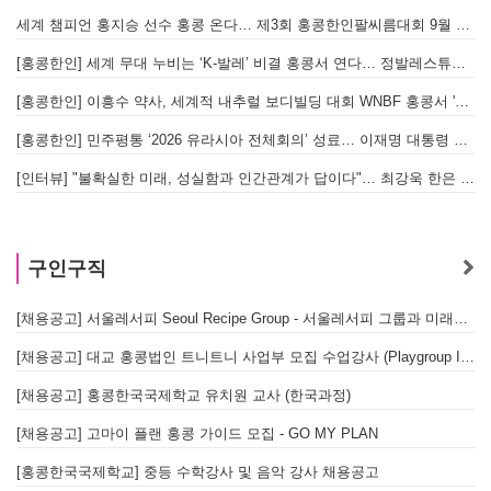
세계 챔피언 홍지승 선수 홍콩 온다… 제3회 홍콩한인팔씨름대회 9월 12일 개최
[
[홍콩한인] 세계 무대 누비는 ‘K-발레’ 비결 홍콩서 연다… 정발레스튜디오 개원
[홍콩한인] 이흥수 약사, 세계적 내추럴 보디빌딩 대회 WNBF 홍콩서 '마스터 부문 1위' 기염
[홍콩한인] 민주평통 ‘2026 유라시아 전체회의’ 성료… 이재명 대통령 참석으로 의미 더해
[인터뷰] "불확실한 미래, 성실함과 인간관계가 답이다"… 최강욱 한은 부소장이 청소년들에게 전하는 응원
구인구직
[채용공고] 서울레서피 Seoul Recipe Group - 서울레서피 그룹과 미래를 함께할 유능한 인재를 모십니다
[채용공고] 대교 홍콩법인 트니트니 사업부 모집 수업강사 (Playgroup Instructor)
[채용공고] 홍콩한국국제학교 유치원 교사 (한국과정)
[채용공고] 고마이 플랜 홍콩 가이드 모집 - GO MY PLAN
[홍콩한국국제학교] 중등 수학강사 및 음악 강사 채용공고