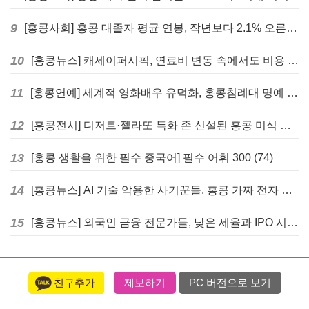
9
[홍콩사회] 홍콩 대졸자 평균 연봉, 작년보다 2.1% 오른 33만 6천 홍콩달러 기록
10
[홍콩뉴스] 캐세이퍼시픽, 연료비 변동 속에서도 비용 절감 위한 감편 계획 없어
11
[홍콩연예] 세계적 영화배우 유덕화, 홍콩침례대 명예 박사 학위 받는다
12
[홍콩전시] 디저트·젤라또 특화 존 신설된 홍콩 미식 박람회 다음주 개막
13
[홍콩 생활을 위한 필수 중국어] 필수 어휘 300 (74)
14
[홍콩뉴스] AI 기술 악용한 사기꾼들, 홍콩 가짜 전자 비자 사이트 극성
15
[홍콩뉴스] 외국인 금융 전문가들, 낮은 세율과 IPO 시장 회복에 홍콩으로 '대거 복귀'
친구추가
제보하기
PC 버전으로 보기