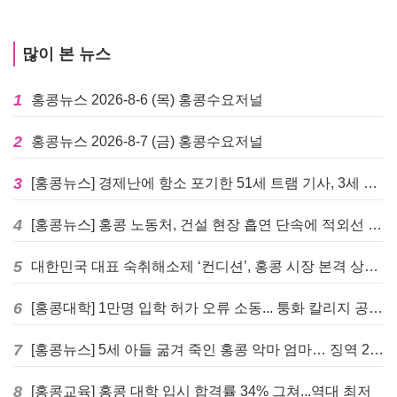
많이 본 뉴스
1
홍콩뉴스 2026-8-6 (목) 홍콩수요저널
2
홍콩뉴스 2026-8-7 (금) 홍콩수요저널
3
[홍콩뉴스] 경제난에 항소 포기한 51세 트램 기사, 3세 여아 치사 혐의로 '4주 감옥행'
4
[홍콩뉴스] 홍콩 노동처, 건설 현장 흡연 단속에 적외선 드론 투입 검토
5
대한민국 대표 숙취해소제 ‘컨디션’, 홍콩 시장 본격 상륙… 왓슨스 입점 기념 할인 행사 진행
6
[홍콩대학] 1만명 입학 허가 오류 소동... 퉁화 칼리지 공식 사과
7
[홍콩뉴스] 5세 아들 굶겨 죽인 홍콩 악마 엄마… 징역 22년 중형 선고
8
[홍콩교육] 홍콩 대학 입시 합격률 34% 그쳐...역대 최저