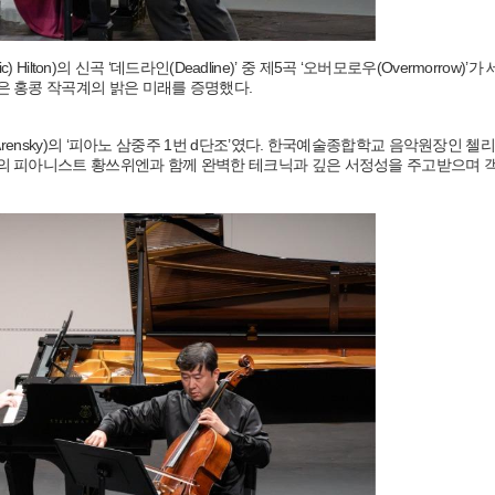
lton)의 신곡 ‘데드라인(Deadline)’ 중 제5곡 ‘오버모로우(Overmorrow)’가
 홍콩 작곡계의 밝은 미래를 증명했다.
rensky)의 ‘피아노 삼중주 1번 d단조’였다. 한국예술종합학교 음악원장인 첼
의 피아니스트 황쓰위엔과 함께 완벽한 테크닉과 깊은 서정성을 주고받으며 