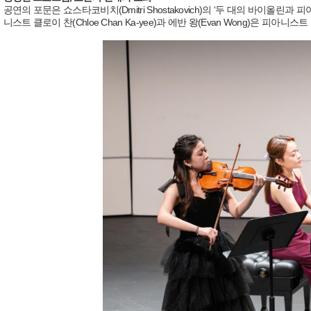
공연의 포문은 쇼스타코비치(Dmitri Shostakovich)의 ‘두 대의 바이올린과
니스트 클로이 찬(Chloe Chan Ka-yee)과 에반 왕(Evan Wong)은 피아