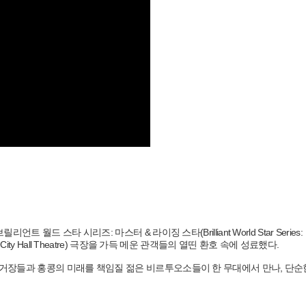
브릴리언트 월드 스타 시리즈: 마스터 & 라이징 스타(Brilliant World Star Series:
Kong City Hall Theatre) 극장을 가득 메운 관객들의 열띤 환호 속에 성료했다.
 거장들과 홍콩의 미래를 책임질 젊은 비르투오소들이 한 무대에서 만나, 단순