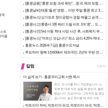
[홍콩금융] "홍콩 보험 과세 폭탄"…중국, 해외 보험 수익에 20% 세…
[홍콩날씨] 태풍 ‘돌핀’ 영향… 이번 주말 홍콩 최고 36도 폭염 비상
 세계
[홍콩뉴스] 싱가포르 창이공항서 경찰 깨물고 승객 폭행한 홍콩 모자, 결…
[홍콩사고] 퉁충서 3톤 짜리 드릴 비트 3개 ‘쿵’… 도로 파손·교통 …
[홍콩사건] 5세 아동 학대 사망 사건 후, 사회복지 부서에 내부 검토 …
리스트
객석을
[홍콩뉴스] "어르신 모십니다" 최소 금리 4.25% 역대급 혜택, 홍콩…
홍콩뉴스 2026-8-7 (금) 홍콩수요저널
투표하러 '왕복 1천600km' 재외국민, 2년뒤 우편·전자투표 할까
칼럼
더 넓게 보기 - 홍콩우리교회 서현 목사
최근, 모니터를 하나 구입했습니다. 노
트북 한 대로 모든 일을 해 왔는데, 불편
했습니다. 지금까지는 그럭저럭 잘 참았
습니다만, 설교 준비할 때 여러 자료를
펴 놓고 보다...
빅토리아 하버, 빅토리아 피크, 빅토리아 파크. '빅토리아’의 이름은 어…