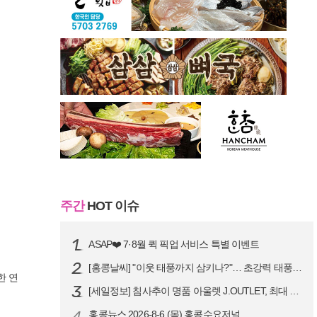
주간
HOT 이슈
ASAP❤️ 7·8월 퀵 픽업 서비스 특별 이벤트
[홍콩날씨] "이웃 태풍까지 삼키나?"… 초강력 태풍 '돌핀' 세력 재확…
한 연
[세일정보] 침사추이 명품 아울렛 J.OUTLET, 최대 90% 빅 세일…
4
홍콩뉴스 2026-8-6 (목) 홍콩수요저널