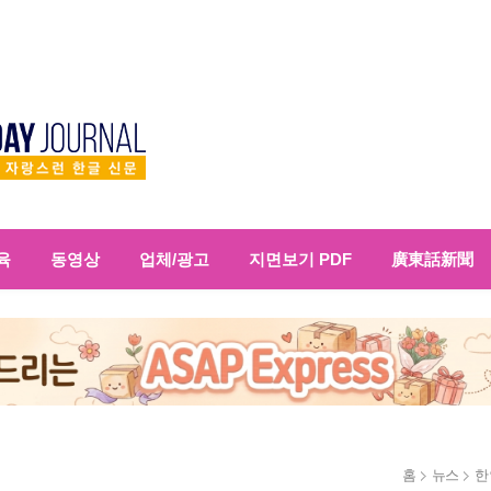
육
동영상
업체/광고
지면보기 PDF
廣東話新聞
홈
뉴스
한