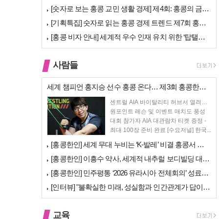
[숫자로 보는 홍콩 교민 생활 경제] 제4회: 홍콩의 금융 — 지표 및 …
[기획특집] 숫자로 읽는 홍콩 경제 트렌드 제7회 홍콩 문화·창의 산업…
[홍콩 비자 안내] 세계적 우수 인재 유치 위한 ‘탑탤런트 비자(TTPS…
사람들
세계 챔피언 홍지승 선수 홍콩 온다… 제3회 홍콩한인팔씨름대회 9월 12…
센트럴 AIA 바이탈리티 허브서 열려…
원포인트 레슨 및 이벤트 매치도 풍성
대회 참가자 AIA 대관람차 티켓 증정 -
최대 100장 준비 완료 [수요저널] 한국...
[홍콩한인] 세계 무대 누비는 ‘K-발레’ 비결 홍콩서 연다… 정발레스튜…
[홍콩한인] 이흥수 약사, 세계적 내추럴 보디빌딩 대회 WNBF 홍콩서 …
[홍콩한인] 민주평통 ‘2026 유라시아 전체회의’ 성료… 이재명 대통령…
[인터뷰] "불확실한 미래, 성실함과 인간관계가 답이다"… 최강욱 한은 …
교육