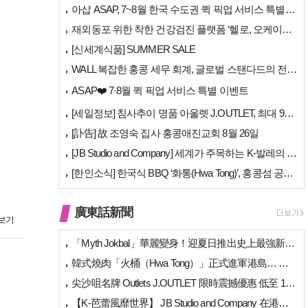
아삽 ASAP, 7~8월 한국 수도권 퀵 픽업 서비스 특별 프로모션 실시
재외동포 위한 착한 건강검진 플랫폼 ‘헬로, 오케이검진’ 서비스 개시
[신세계식품] SUMMER SALE
WALL 복잡한 홍콩 세무 회계, 글로벌 스탠다드의 전문가들이 답을 드립…
ASAP❤️ 7·8월 퀵 픽업 서비스 특별 이벤트
[세일정보] 침사추이 명품 아울렛 J.OUTLET, 최대 90% 빅 세일…
[訃告] 故 조영숙 집사 홍콩애진교회 8월 26일
[JB Studio and Company] 세계가 주목하는 K-발레의 비…
[한인소식] 한국식 BBQ ‘화통(Hwa Tong)’, 홍콩섬 공략 본격…
廣東話新聞
보기
「Myth Jokbal」華麗變身！迎夏日推出史上最強新菜式陣容
韓式燒肉「火桶（Hwa Tong）」正式進軍港島… 上環、銅鑼灣新店相繼開幕
尖沙咀名牌 Outlets J.OUTLET 限時震撼優惠 低至 1 折（高達 …
【K-芭蕾風靡世界】 JB Studio and Company 在港開幕 引進…