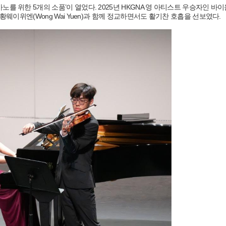
 피아노를 위한 5개의 소품’이 열었다. 2025년 HKGNA 영 아티스트 우승자인 바
니스트 황웨이위엔(Wong Wai Yuen)과 함께 정교하면서도 활기찬 호흡을 선보였다.