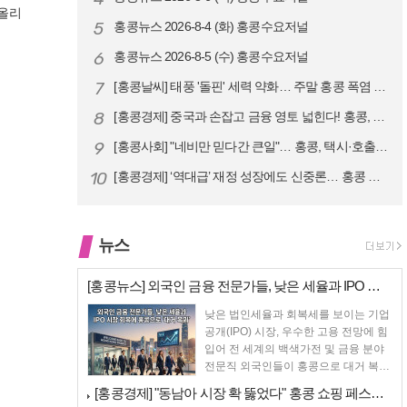
이올리
5
홍콩뉴스 2026-8-4 (화) 홍콩수요저널
6
홍콩뉴스 2026-8-5 (수) 홍콩수요저널
7
[홍콩날씨] 태풍 '돌핀' 세력 약화… 주말 홍콩 폭염 예고
8
[홍콩경제] 중국과 손잡고 금융 영토 넓힌다! 홍콩, 10대 신규 정책 …
9
[홍콩사회] "네비만 믿다간 큰일"… 홍콩, 택시·호출차 통합 시험 도입…
10
[홍콩경제] ‘역대급’ 재정 성장에도 신중론… 홍콩 GDP 전망 상향 속…
뉴스
[홍콩뉴스] 외국인 금융 전문가들, 낮은 세율과 IPO 시장 회복에 홍콩…
낮은 법인세율과 회복세를 보이는 기업
공개(IPO) 시장, 우수한 고용 전망에 힘
입어 전 세계의 백색가전 및 금융 분야
전문직 외국인들이 홍콩으로 대거 복귀
하고 있다고...
[홍콩경제] "동남아 시장 확 뚫었다" 홍콩 쇼핑 페스티벌, 매출 대박 …