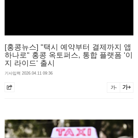
[홍콩뉴스] "택시 예약부터 결제까지 앱
하나로" 홍콩 옥토퍼스, 통합 플랫폼 '이
지 라이드' 출시
기사입력 2026.04.11 09:36
가+
가-