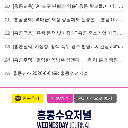
10
[홍콩교육] "AI 도구 난립의 역습" 홍콩 학교들, 데이터 고립에 교육 효과 평가 비상
11
[홍콩경제] ‘역대급’ 재정 성장에도 신중론… 홍콩 GDP 전망 상향 속 “지정학적 리스크 경계”
12
[홍콩금융] "은행 문턱 낮아졌다" 홍콩 중소기업 자금줄 숨통 트이나… HKMA "2분기 신용 조건 안정적"
13
[홍콩날씨] 기상청, 황색 폭우 경보 발령…시간당 30mm 이상 강우 예보
14
[홍콩주택] "열악한 쪽방촌 없앤다"… 존 리 홍콩 행정장관, 4년 내 단계적 폐지 선언
15
홍콩뉴스 2026-8-6 (목) 홍콩수요저널
친구추가
제보하기
PC 버전으로 보기