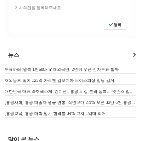
등록
뉴스
투표하러 '왕복 1천600km' 재외국민, 2년뒤 우편·전자투표 할까
[
재외동포 속여 123억 가로챈 캄보디아 보이스피싱 일당 검거
대한민국 대표 숙취해소제 ‘컨디션’, 홍콩 시장 본격 상륙… 왓슨스 입점 기념 할인 행사 진행
[
[홍콩사회] 홍콩 대졸자 평균 연봉, 작년보다 2.1% 오른 33만 6천 홍콩달러 기록
[
[홍콩교육] 홍콩 대학 입시 합격률 34% 그쳐...역대 최저
많이 본 뉴스