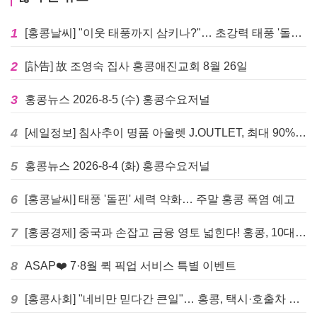
1
[홍콩날씨] "이웃 태풍까지 삼키나?"… 초강력 태풍 '돌핀' 세력 재확장
2
[訃告] 故 조영숙 집사 홍콩애진교회 8월 26일
3
홍콩뉴스 2026-8-5 (수) 홍콩수요저널
4
[세일정보] 침사추이 명품 아울렛 J.OUTLET, 최대 90% 빅 세일 진행
5
홍콩뉴스 2026-8-4 (화) 홍콩수요저널
6
[홍콩날씨] 태풍 '돌핀' 세력 약화… 주말 홍콩 폭염 예고
7
[홍콩경제] 중국과 손잡고 금융 영토 넓힌다! 홍콩, 10대 신규 정책 발표
8
ASAP❤️ 7·8월 퀵 픽업 서비스 특별 이벤트
9
[홍콩사회] "네비만 믿다간 큰일"… 홍콩, 택시·호출차 통합 시험 도입하며 규제 본격화