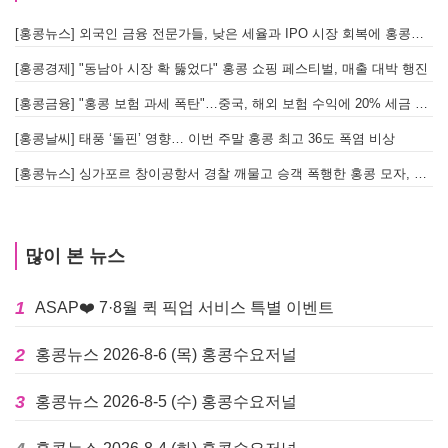
[홍콩뉴스] 외국인 금융 전문가들, 낮은 세율과 IPO 시장 회복에 홍콩으로 '대거 복귀'
[
[홍콩경제] "동남아 시장 확 뚫었다" 홍콩 쇼핑 페스티벌, 매출 대박 행진
[홍콩금융] "홍콩 보험 과세 폭탄"…중국, 해외 보험 수익에 20% 세금 부과로 관련주 급락
[홍콩날씨] 태풍 ‘돌핀’ 영향… 이번 주말 홍콩 최고 36도 폭염 비상
홍
[홍콩뉴스] 싱가포르 창이공항서 경찰 깨물고 승객 폭행한 홍콩 모자, 결국 감옥행
투
많이 본 뉴스
1
ASAP❤️ 7·8월 퀵 픽업 서비스 특별 이벤트
2
홍콩뉴스 2026-8-6 (목) 홍콩수요저널
3
홍콩뉴스 2026-8-5 (수) 홍콩수요저널