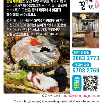
홍콩수요저널
sooyo@wednesdayjournal.net
Copyright ⓒ sooyo@wednesdayjournal.net & www.hksooyo.com