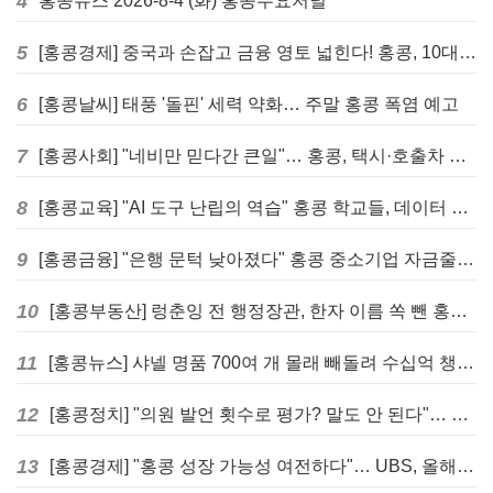
4
홍콩뉴스 2026-8-4 (화) 홍콩수요저널
5
[홍콩경제] 중국과 손잡고 금융 영토 넓힌다! 홍콩, 10대 신규 정책 발표
6
[홍콩날씨] 태풍 '돌핀' 세력 약화… 주말 홍콩 폭염 예고
7
[홍콩사회] "네비만 믿다간 큰일"… 홍콩, 택시·호출차 통합 시험 도입하며 규제 본격화
8
[홍콩교육] "AI 도구 난립의 역습" 홍콩 학교들, 데이터 고립에 교육 효과 평가 비상
9
[홍콩금융] "은행 문턱 낮아졌다" 홍콩 중소기업 자금줄 숨통 트이나… HKMA "2분기 신용 조건 안정적"
10
[홍콩부동산] 렁춘잉 전 행정장관, 한자 이름 쏙 뺀 홍콩 고급 아파트 단지들에 쓴소리
11
[홍콩뉴스] 샤넬 명품 700여 개 몰래 빼돌려 수십억 챙긴 직원 4년~7년형 선고
12
[홍콩정치] "의원 발언 횟수로 평가? 말도 안 된다"… 홍콩 입법회 의장의 일침
13
[홍콩경제] "홍콩 성장 가능성 여전하다"… UBS, 올해 홍콩 GDP 성장률 전망치 4.5%로 대폭 상향