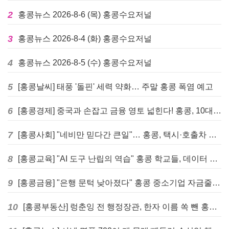
2
홍콩뉴스 2026-8-6 (목) 홍콩수요저널
3
홍콩뉴스 2026-8-4 (화) 홍콩수요저널
4
홍콩뉴스 2026-8-5 (수) 홍콩수요저널
5
[홍콩날씨] 태풍 '돌핀' 세력 약화… 주말 홍콩 폭염 예고
6
[홍콩경제] 중국과 손잡고 금융 영토 넓힌다! 홍콩, 10대 신규 정책 발표
7
[홍콩사회] "네비만 믿다간 큰일"… 홍콩, 택시·호출차 통합 시험 도입하며 규제 본격화
8
[홍콩교육] "AI 도구 난립의 역습" 홍콩 학교들, 데이터 고립에 교육 효과 평가 비상
9
[홍콩금융] "은행 문턱 낮아졌다" 홍콩 중소기업 자금줄 숨통 트이나… HKMA "2분기 신용 조건 안정적"
10
[홍콩부동산] 렁춘잉 전 행정장관, 한자 이름 쏙 뺀 홍콩 고급 아파트 단지들에 쓴소리