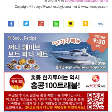
홍콩수요저널
sooyo@wednesdayjournal.net
Copyright ⓒ sooyo@wednesdayjournal.net & www.hksooyo.com