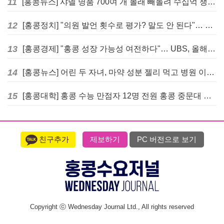
11
[홍콩뉴스] 샤넬 명품 700여 개 몰래 빼돌려 수십억 챙긴 직원 4년~7년형 선고
12
[홍콩정치] "의원 발언 횟수로 평가? 말도 안 된다"… 홍콩 입법회 의장의 일침
13
[홍콩경제] "홍콩 성장 가능성 여전하다"… UBS, 올해 홍콩 GDP 성장률 전망치 4.5%로 대폭 상향
14
[홍콩뉴스] 어린 두 자녀, 마약 성분 젤리 먹고 병원 이송… 어머니와 친척 체포
15
[홍콩대학] 홍콩 수능 만점자 12명 전원 홍콩 중문대 의대 진학
친구추가
제보하기
PC 버전으로 보기
Copyright ⓒ Wednesday Journal Ltd., All rights reserved