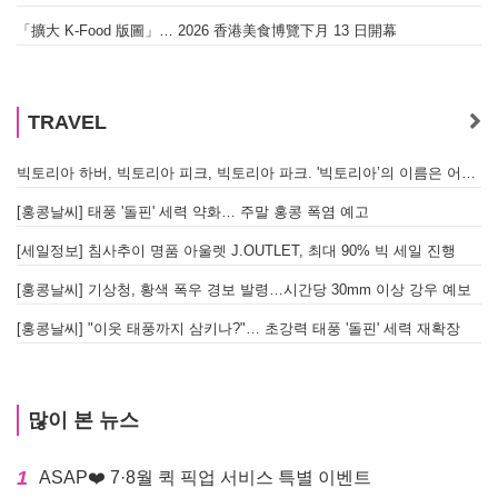
「擴大 K-Food 版圖」… 2026 香港美食博覽下月 13 日開幕
TRAVEL
빅토리아 하버, 빅토리아 피크, 빅토리아 파크. '빅토리아’의 이름은 어떻게 온 걸까? - [이승권 원장의 생활칼럼]
[홍콩날씨] 태풍 '돌핀' 세력 약화… 주말 홍콩 폭염 예고
[세일정보] 침사추이 명품 아울렛 J.OUTLET, 최대 90% 빅 세일 진행
[홍콩날씨] 기상청, 황색 폭우 경보 발령…시간당 30mm 이상 강우 예보
[홍콩날씨] "이웃 태풍까지 삼키나?"… 초강력 태풍 '돌핀' 세력 재확장
많이 본 뉴스
1
ASAP❤️ 7·8월 퀵 픽업 서비스 특별 이벤트