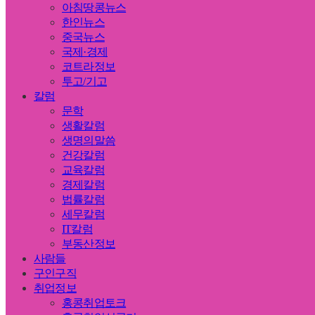
아침땅콩뉴스
한인뉴스
중국뉴스
국제·경제
코트라정보
투고/기고
칼럼
문학
생활칼럼
생명의말씀
건강칼럼
교육칼럼
경제칼럼
법률칼럼
세무칼럼
IT칼럼
부동산정보
사람들
구인구직
취업정보
홍콩취업토크