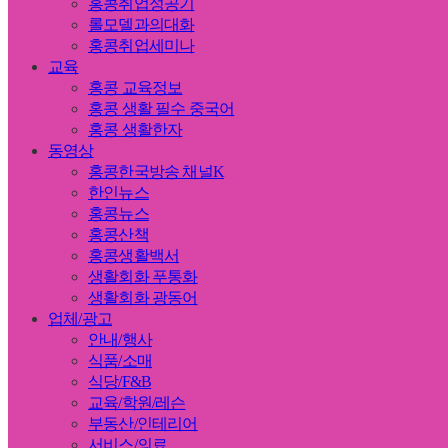
홍콩취업성공기
롤모델과의대화
홍콩취업세미나
교육
홍콩 교육정보
홍콩 생활 필수 중국어
홍콩 생활한자
동영상
홍콩한국방송 채널K
한인뉴스
홍콩뉴스
홍콩산책
홍콩생활백서
생활회화 푸통화
생활회화 광동어
업체/광고
안내/행사
식품/소매
식당/F&B
교육/학원/레슨
부동산/인테리어
서비스/의료