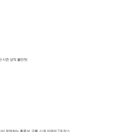
 시즌 성적 불만탓.
이 운영하는 홍콩섬, 구룡, 신계 지역의 7개 장소.