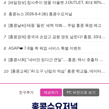
4
[세일정보] 침사추이 명품 아울렛 J.OUTLET, 최대 90% 빅 세일 진행
5
홍콩뉴스 2026-8-4 (화) 홍콩수요저널
6
[홍콩날씨] 태풍 '돌핀' 세력 약화… 주말 홍콩 폭염 예고
7
[홍콩경제] 중국과 손잡고 금융 영토 넓힌다! 홍콩, 10대 신규 정책 발표
8
ASAP❤️ 7·8월 퀵 픽업 서비스 특별 이벤트
9
[홍콩사회] "네비만 믿다간 큰일"… 홍콩, 택시·호출차 통합 시험 도입하며 규제 본격화
10
[홍콩교육] "AI 도구 난립의 역습" 홍콩 학교들, 데이터 고립에 교육 효과 평가 비상
친구추가
제보하기
PC 버전으로 보기