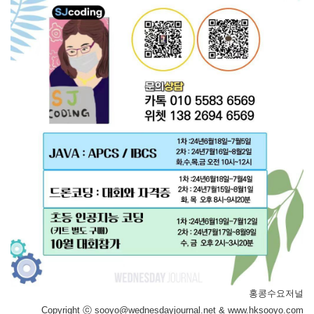
홍콩수요저널
Copyright ⓒ sooyo@wednesdayjournal.net & www.hksooyo.com