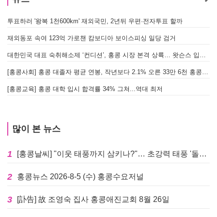
투표하러 '왕복 1천600km' 재외국민, 2년뒤 우편·전자투표 할까
[
재외동포 속여 123억 가로챈 캄보디아 보이스피싱 일당 검거
대한민국 대표 숙취해소제 ‘컨디션’, 홍콩 시장 본격 상륙… 왓슨스 입점 기념 할인 행사 진행
[
[홍콩사회] 홍콩 대졸자 평균 연봉, 작년보다 2.1% 오른 33만 6천 홍콩달러 기록
[
[홍콩교육] 홍콩 대학 입시 합격률 34% 그쳐...역대 최저
많이 본 뉴스
1
[홍콩날씨] "이웃 태풍까지 삼키나?"… 초강력 태풍 '돌핀' 세력 재확장
2
홍콩뉴스 2026-8-5 (수) 홍콩수요저널
3
[訃告] 故 조영숙 집사 홍콩애진교회 8월 26일