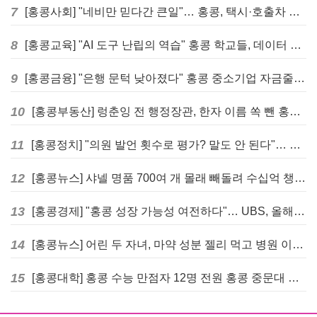
7
[홍콩사회] "네비만 믿다간 큰일"… 홍콩, 택시·호출차 통합 시험 도입하며 규제 본격화
8
[홍콩교육] "AI 도구 난립의 역습" 홍콩 학교들, 데이터 고립에 교육 효과 평가 비상
9
[홍콩금융] "은행 문턱 낮아졌다" 홍콩 중소기업 자금줄 숨통 트이나… HKMA "2분기 신용 조건 안정적"
10
[홍콩부동산] 렁춘잉 전 행정장관, 한자 이름 쏙 뺀 홍콩 고급 아파트 단지들에 쓴소리
11
[홍콩정치] "의원 발언 횟수로 평가? 말도 안 된다"… 홍콩 입법회 의장의 일침
12
[홍콩뉴스] 샤넬 명품 700여 개 몰래 빼돌려 수십억 챙긴 직원 4년~7년형 선고
13
[홍콩경제] "홍콩 성장 가능성 여전하다"… UBS, 올해 홍콩 GDP 성장률 전망치 4.5%로 대폭 상향
14
[홍콩뉴스] 어린 두 자녀, 마약 성분 젤리 먹고 병원 이송… 어머니와 친척 체포
15
[홍콩대학] 홍콩 수능 만점자 12명 전원 홍콩 중문대 의대 진학