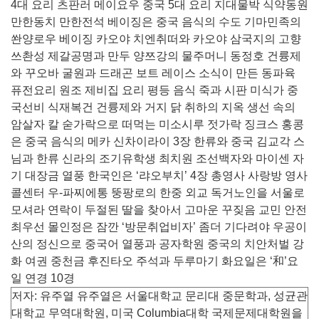
4대 요리 츠판러 메이요우 중국 5대 요리 지대물박 식약동원
만한동치 만한전석 베이징은 중국 음식의 수도 기마민족의
쏸양로우 베이징 카오야 치엔취떠와 카오야 삼국지의 고향
쓰촨성 제갈공명과 만두 양쯔강의 물주머니 동정호 건륭제
와 꾸오바 굴원과 드래곤 보트 레이스 소식이 만든 동파육
퓨전요리 원조 제비집 요리 평등 음식 죽과 시판 미식가 중
국선비 식재복건 건륭제와 거지 닭 취하의 지옥 생선 속의
암살자 칼 숟가락으로 떠먹는 미소시루 젓가락 징크스 홍콩
은 중국 음식의 메카 신차이라이 3장 한류와 중국 김교각 스
님과 한류 신라의 조기유학생 최치원 조선백자와 마이센 자
기 대장금 열풍 한국인은 ‘랴오부치’ 4장 총영사 사랑방 영사
콜센터 우-파찌에통 뚱팡로의 한중 외교 독거노인을 서울로
모셔라 연락이 두절된 딸을 찾아서 고마운 꾸짖음 교민 안전
최우선 몰인정은 잠깐 ‘방문취업비자’ 좀더 기다려야 우공이
산의 정신으로 중국어 열풍과 공자학원 중국의 치안처벌 강
화 여권 중천금 후진타오 주석과 두루마기 화요일은 ‘和’요
일 연경 10경
저자: 유주열 유주열은 서울대학교 문리대 중문학과, 성균관
대학교 무역대학원, 미국 Columbia대학 국제문제대학원을