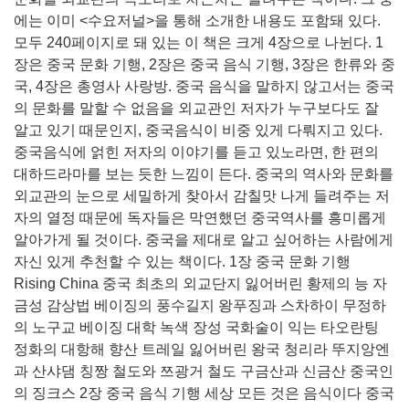
에는 이미 <수요저널>을 통해 소개한 내용도 포함돼 있다.
모두 240페이지로 돼 있는 이 책은 크게 4장으로 나뉜다. 1
장은 중국 문화 기행, 2장은 중국 음식 기행, 3장은 한류와 중
국, 4장은 총영사 사랑방. 중국 음식을 말하지 않고서는 중국
의 문화를 말할 수 없음을 외교관인 저자가 누구보다도 잘
알고 있기 때문인지, 중국음식이 비중 있게 다뤄지고 있다.
중국음식에 얽힌 저자의 이야기를 듣고 있노라면, 한 편의
대하드라마를 보는 듯한 느낌이 든다. 중국의 역사와 문화를
외교관의 눈으로 세밀하게 찾아서 감칠맛 나게 들려주는 저
자의 열정 때문에 독자들은 막연했던 중국역사를 흥미롭게
알아가게 될 것이다. 중국을 제대로 알고 싶어하는 사람에게
자신 있게 추천할 수 있는 책이다. 1장 중국 문화 기행
Rising China 중국 최초의 외교단지 잃어버린 황제의 능 자
금성 감상법 베이징의 풍수길지 왕푸징과 스차하이 무정하
의 노구교 베이징 대학 녹색 장성 국화술이 익는 타오란팅
정화의 대항해 향산 트레일 잃어버린 왕국 청리라 뚜지앙엔
과 산샤댐 칭짱 철도와 쯔광거 철도 구금산과 신금산 중국인
의 징크스 2장 중국 음식 기행 세상 모든 것은 음식이다 중국