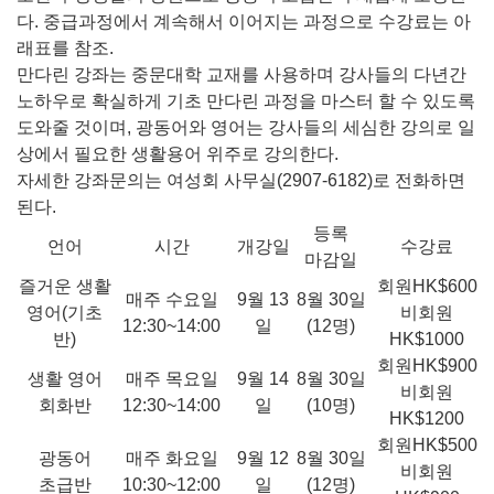
다. 중급과정에서 계속해서 이어지는 과정으로 수강료는 아
래표를 참조.
만다린 강좌는 중문대학 교재를 사용하며 강사들의 다년간
노하우로 확실하게 기초 만다린 과정을 마스터 할 수 있도록
도와줄 것이며, 광동어와 영어는 강사들의 세심한 강의로 일
상에서 필요한 생활용어 위주로 강의한다.
자세한 강좌문의는 여성회 사무실(2907-6182)로 전화하면
된다.
등록
언어
시간
개강일
수강료
마감일
즐거운 생활
회원HK$600
매주 수요일
9월 13
8월 30일
영어(기초
비회원
12:30~14:00
일
(12명)
반)
HK$1000
회원HK$900
생활 영어
매주 목요일
9월 14
8월 30일
비회원
회화반
12:30~14:00
일
(10명)
HK$1200
회원HK$500
광동어
매주 화요일
9월 12
8월 30일
비회원
초급반
10:30~12:00
일
(12명)