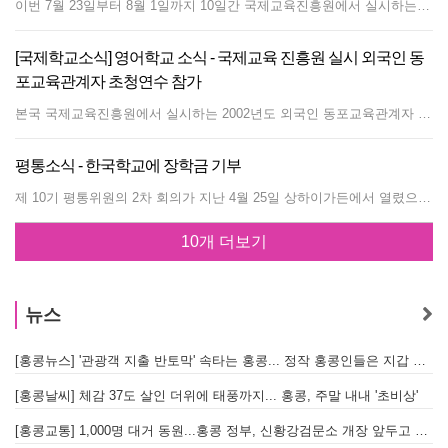
이번 7월 23일부터 8월 1일까지 10일간 국제교육진흥원에서 실시하는 2002년도 재외한국학교 교원 연수에 우리학교에서는 중등부 김은희 선생님이 참가한다. 세계의 23개 재외 한국학교의 교원들이 한국 교육과정을 지도하는데 있어서 도움이 되도록, 재외 동포 교육 담당자로서 사명감과 긍지 고취, 동포 교육 소양 함양, 교과지도 능력 제고, 한민족 정체성의 확립 등의 목적으로 실시되는 것이다. 각종 강의와 현장 견학 등으로 일정이 매우 촉박한데, 김은희 선생님은 연구발표자로 선정되어 '홍콩한국국제학교 한국어학교 중등 수학교육과정의 운영과 평가'라는 주제로 연구발표를 하도록 되어있다.
[국제학교소식] 영어학교 소식 - 국제교육 진흥원 실시 외국인 동
포교육관계자 초청연수 참가
본국 국제교육진흥원에서 실시하는 2002년도 외국인 동포교육관계자 초청 연수에 우리학교에서는 처음으로 중등부의 Mr. Marc F. Wathen 선생님이, 영어학교에서는 Mr. May 교장선생님이 참가하였다. 국제교육진흥원에서는 해외에 우리 동포학생이 다수 재학하고 있는 학교의 외국인 교육자를 초청하여 우리나라 역사 및 문화를 직접 체험하게 함으로써 한국에 대한 이해 증진 및 동포 학생들의 교육에 도움이 되도록 함과 동시에 교육의 국제적 교류 기반을 확대하기 위하여 매년 실시하는 사업이다. 이번 연수 일정은 7월 7일부터 7월 16일까지 10일 동안 '기초 한국어 강의'를 비롯하여 포항공대와 초 중 고등학교 방문, 서울 시내, 경주 일원과 DMZ 등 문화유적지 탐방, 현대 중공업, 포항제철 등 산업체 방문, 한국 가정을 체험할 수 있는 민박 등으로 구성되어, 짧은 기간이지만 연수 목적을 달성 할 수 있도록 알차게 짜여있다. 이 연수는, 지금까지 연수 대상자를 주로 미국에서 선발했으나 이번에 우리 학교에서도 참가하게 되어, 앞으로 두 분의 한국 학생 지도에 크게 도움이 될 것과 우리 한국학교 교육 발전에 기여하기를 기대하는 바가 크다. English Section Calendar - 2002~2003 August Aug 22 First day for New Staff Aug 26 First day for Staff Aug 28 First day - Morning only September Sept 18 Meet the Teacher night Sept 23 Mid- Autumn Festival Sept 30 Dress Casual Day October Oct 1 Public Holiday(National Day) Oct 14 Chung Yeung Festival Oct 28 Mid term break November Nov 4-8 Nov 4-8 - Leap Week Nov 13 Mid term reports sent home Nov 15 Parent / Teacher conference (no pupils) Nov 29 Jump Off day December Dec 5 School photographs Dec 18 Christmas Concert Dec 20 Morning only Dec 25 Christmas holidays
평통소식 - 한국학교에 장학금 기부
제 10기 평통위원의 2차 회의가 지난 4월 25일 상하이가든에서 열렸으며, 이 자리에 강근택 대사의 환영 오찬회도 함께 갖았다. 이번 회의에서는 ▲북한 평양,개성, 묘향산 5일 방문 ▲ 서라벌국악예술단의 6월 11일 홍콩공연 ▲ 동남아 협의회 모임 ▲ 평화통일을 주제로한 홍콩한국국제학교와 토요학원 글짓기 대회 주최 등이 논의되었다. 한편, 평통자문회의 홍콩지부(회장 이순정)는 같은 날 한국국제학교를 방문하여 장학기금으로 HK$100,000을 기부하였다. 이에 최길시 교장은 학교 발전 및 2세 교육을 위하여 더욱 노력하겠다며 감사의 뜻을 전했다.
10개 더보기
뉴스
[홍콩뉴스] '관광객 지출 반토막' 속타는 홍콩... 정작 홍콩인들은 지갑 들고 해외로?
[
[홍콩날씨] 체감 37도 살인 더위에 태풍까지... 홍콩, 주말 내내 '초비상'
[
[홍콩교통] 1,000명 대거 동원...홍콩 정부, 신황강검문소 개장 앞두고 실전 훈련 돌입