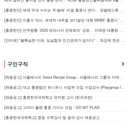
세계 챔피언 홍지승 선수 홍콩 온다… 제3회 홍콩한인팔씨름대회 9월 12일 개최
[홍콩한인] 세계 무대 누비는 ‘K-발레’ 비결 홍콩서 연다… 정발레스튜디오 개원
[홍콩한인] 이흥수 약사, 세계적 내추럴 보디빌딩 대회 WNBF 홍콩서 '마스터 부문 1위' 기염
[홍콩한인] 민주평통 ‘2026 유라시아 전체회의’ 성료… 이재명 대통령 참석으로 의미 더해
[인터뷰] "불확실한 미래, 성실함과 인간관계가 답이다"… 최강욱 한은 부소장이 청소년들에게 전하는 응원
구인구직
[채용공고] 서울레서피 Seoul Recipe Group - 서울레서피 그룹과 미래를 함께할 유능한 인재를 모십니다
[채용공고] 대교 홍콩법인 트니트니 사업부 모집 수업강사 (Playgroup Instructor)
[채용공고] 홍콩한국국제학교 유치원 교사 (한국과정)
[채용공고] 고마이 플랜 홍콩 가이드 모집 - GO MY PLAN
[홍콩한국국제학교] 중등 수학강사 및 음악 강사 채용공고