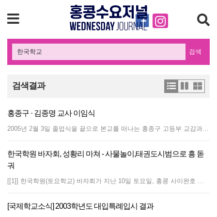
검색
검색결과
홍종구 · 김종명 교사 이임식
2005년 2월 3일 졸업식을 끝으로 본교를 떠나는 홍종구 고등부 교감과 김종명 초등부 교감의 이임식이 있었다. 홍종구 교사는 지난 4년간(정부 파견교사 3년, 초청교사 1년) 한국학교 발전을 위해 헌신적으로 일해왔고, 김종명 교사 역시 정부 파견교사로서 지난 3년 초등부를 위해 열심히 노력했다는 평을 받았다. 홍종구 교사는, 한국국제학교의 발전을 기원하며 그 동안 애쓴 학부모들에게 감사의 말을 전했다. 김종명 교사는, 한국국제학교 초등부는 세계 어디에 내놓아도 손색이 없는 학교라는 자부심을 가져달라고 당부했다. 변호영 재단 이사장은, 재단을 대표해 감사패를 전달했고 PTA에서는, 이임하는 교사들을 위해 선물을 전달했다.
한국학원 바자회, 성황리 마쳐 - 사물놀이,태권도시범으로 흥 돋
궈
[[1]] 한국학원(토요학교) 바자회가 지난 10일 토요일, 홍콩 사이완호 한국국제학교 마당에서 홍콩한국학원 자모회 주최로 열렸다. 이 행사는 3년여 공사 끝에 한국국제학교 증축공사가 완공되어 교실 수 증가에 따른 교구구입 및 환경미화에 쓰일 기금을 마련하기 위해 개최되었다. 홍콩한국국제학교 PTA이 협찬하고, 주홍콩총영사관, 한인회, 홍콩한인상공회, 한인여성회, 홍콩한국금융기관협의회, 홍콩한국상사협의회에서 후원했다. [[2]] [[3]] 오전 10시부터 시작된 바자회는 다소 흐린 날씨였지만 이순정 한인회 회장을 비롯한 한인회 임원들과 토요학교 학생 및 학부모와 교민들이 운집해 성황을 이루었다. 증축된 새 건물 아래에 마련된 인조 잔디 마당에 차려진 부스에는 떡볶이, 김밥, 잡채, 각종 떡, 호박죽, 팥죽, 군만두, 파전, 커피 등 맛깔스런 음식에서 완구, 주방용품 및 그릇, 아동 도서 등 기증 받은 상품들이 절찬리에 판매되었으며, 인기품목은 일찍이 매진되기도 했다. 이번 바자회 총 수익은 HK$104,679.50 이다. [[4]] [[5]] 또한 바자회가 마무리될 즈음에 한인천주교회 사물노래패에서 신나는 마당놀이를 공연이 있었다. 이어 문명곤 사범의 태권도교실 학생들의 태권도 시범이 있었으며, 점촌태권도장(단장 정은주)에서 한국학교 증축을 축하해 주기 위한 시범공연도 가졌다. 각종 격파시범, 태권 체조, 태권 힙합 등 음악에 맞춰 유연한 태권시범 등 10여 개 프로그램으로 관중들의 많은 박수를 받았다. 문명곤 사범은 11일(토)에 완차이 체육관에서 친선 태권도 시범을 보인데 이어, 12일(월)에는 시티대학에서 시범을 보여 태권도에 관심이 높아지고 있는 홍콩인들로부터 열렬한 박수세례를 받았다. 한국학원 바자회 결산 현금 Donation 주홍콩총영사관 KIS 한국어교장(최길시) KIS 총교장(김진만) 김구환 변호영 최영우 동신교회(김성준 목사) 중동고 동문회 성제환 우종욱(G.A. Resource Ltd) 황성주생식 KIS매점 한인회장(이순정) 한국학원장(정석곤) 홍콩한국상사협의회 홍콩한인여성회장(장은명) 대동한의원(권영국) 샤론미용실 Partners(오상환) 2,000 500 1,000 1,000 5,000 5,000 3,000 3,500 2,000 2,000 500 1,000 3,000 5,000 10,000 1,000 1,000 500 1,000 소계 HK$48,000 물품판매 수익금 실버스타(김운영) 로토스포츠(유한백) DJ토이(김덕제) 한국식품(냉동만두 50봉지) 코프코(김치, 과자) 신세계마트(김, 과자) 하나여행사(볼펜, 악세사리) 장원식당(파전, 김치 105kg) 한성식품(떡볶이 떡 50봉지) 롯데모텔(팥죽) 9,615 1,980 1,717 1,650 4,872 4,916 210 소계 HK$29,581 음식판매 수익금 및 현금 한국학원 한국국제학교 기타, 헌책판매 24,237.90 11,053 128 소계 HK$30,797,90 ▶ 합계 HK$108,378.90 지출 용품구매 태권도시범단 1,699.40 2,000 소계 HK$3,699.40 ▶ 총수익금 : HK$104,679.50
[국제학교소식] 2003학년도 대입특례입시 결과