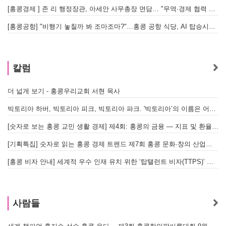
[홍콩경제 ] 존 리 행정장관, 아세안 사무총장 면담… "무역·경제 협력 한층 강화한다"
[홍콩공항] "비행기 놓칠까 봐 조마조마?"…홍콩 공항 식당, AI 탑승시간 계산해 메뉴 추천해 준다
홍
칼럼
더 넓게 보기 - 홍콩우리교회 서현 목사
태
빅토리아 하버, 빅토리아 피크, 빅토리아 파크. '빅토리아’의 이름은 어떻게 온 걸까? - [이승권 원장의 생활칼럼]
홍
[숫자로 보는 홍콩 교민 생활 경제] 제4회: 홍콩의 금융 — 지표 및 환율, MPF 운영 현황
글
[기획특집] 숫자로 읽는 홍콩 경제 트렌드 제7회 홍콩 문화·창의 산업의 구조와 분야별 동향
[홍콩 비자 안내] 세계적 우수 인재 유치 위한 ‘탑탤런트 비자(TTPS)’ 주요 요건
사람들