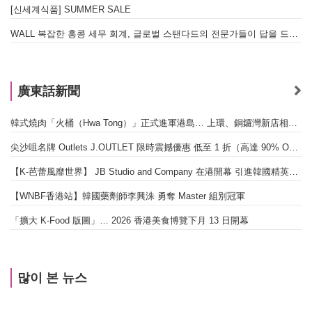
[신세계식품] SUMMER SALE
WALL 복잡한 홍콩 세무 회계, 글로벌 스탠다드의 전문가들이 답을 드립니다! - 법인설립, 회계, 감사
廣東話新聞
韓式燒肉「火桶（Hwa Tong）」正式進軍港島… 上環、銅鑼灣新店相繼開幕
尖沙咀名牌 Outlets J.OUTLET 限時震撼優惠 低至 1 折（高達 90% OFF）
【K-芭蕾風靡世界】 JB Studio and Company 在港開幕 引進韓國精英芭蕾教育系統
【WNBF香港站】韓國藥劑師李興洙 勇奪 Master 組別冠軍
「擴大 K-Food 版圖」… 2026 香港美食博覽下月 13 日開幕
많이 본 뉴스