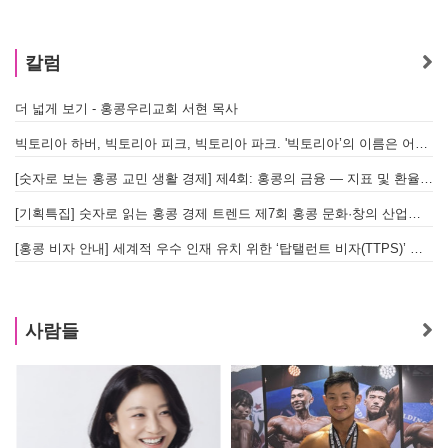
칼럼
더 넓게 보기 - 홍콩우리교회 서현 목사
태
빅토리아 하버, 빅토리아 피크, 빅토리아 파크. '빅토리아’의 이름은 어떻게 온 걸까? - [이승권 원장의 생활칼럼]
홍
[숫자로 보는 홍콩 교민 생활 경제] 제4회: 홍콩의 금융 — 지표 및 환율, MPF 운영 현황
글
[기획특집] 숫자로 읽는 홍콩 경제 트렌드 제7회 홍콩 문화·창의 산업의 구조와 분야별 동향
[홍콩 비자 안내] 세계적 우수 인재 유치 위한 ‘탑탤런트 비자(TTPS)’ 주요 요건
사람들