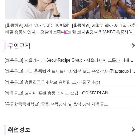
[홍콩한인] 세계 무대 누비는 ‘K-발레’
[홍콩한인] 이흥수 약사, 세계적 내추
비결 홍콩서 연다… 정발레스튜디오
럴 보디빌딩 대회 WNBF 홍콩서 '마
개원
스터 부문 1위' 기염
구인구직
[채용공고] 서울레서피 Seoul Recipe Group - 서울레서피 그룹과 미래를 함께할 유능한 인재를 모십니다
[채용공고] 대교 홍콩법인 트니트니 사업부 모집 수업강사 (Playgroup Instructor)
[채용공고] 홍콩한국국제학교 유치원 교사 (한국과정)
[채용공고] 고마이 플랜 홍콩 가이드 모집 - GO MY PLAN
[홍콩한국국제학교] 중등 수학강사 및 음악 강사 채용공고
취업정보