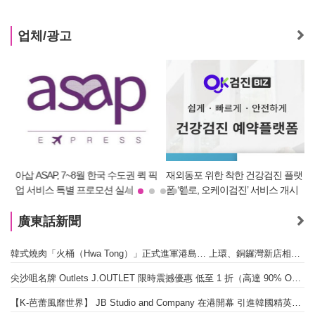
업체/광고
아삽 ASAP, 7~8월 한국 수도권 퀵 픽
재외동포 위한 착한 건강검진 플랫
업 서비스 특별 프로모션 실시
폼 ‘헬로, 오케이검진’ 서비스 개시
廣東話新聞
韓式燒肉「火桶（Hwa Tong）」正式進軍港島… 上環、銅鑼灣新店相繼開幕
尖沙咀名牌 Outlets J.OUTLET 限時震撼優惠 低至 1 折（高達 90% OFF）
【K-芭蕾風靡世界】 JB Studio and Company 在港開幕 引進韓國精英芭蕾教育系統