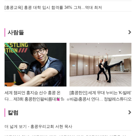
[홍콩교육] 홍콩 대학 입시 합격률 34% 그쳐...역대 최저
사람들
[홍콩한인] 세계 무대 누비는 ‘K-발레’
[홍콩한인] 이흥수 약사, 세계적 내추
비결 홍콩서 연다… 정발레스튜디오
럴 보디빌딩 대회 WNBF 홍콩서 '마
개원
스터 부문 1위' 기염
칼럼
더 넓게 보기 - 홍콩우리교회 서현 목사
태