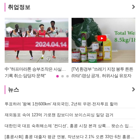
취업정보
[TV] 환경부 "쓰레기 지정 봉투 튼튼
[TV] 제53대 홍콩한인회 회장선거 탁
하다" 영상 공개.. 허위사실 유포자
연균 당선자 정견 발표
경찰에 조사 의뢰할 듯
뉴스
투표하러 '왕복 1천600km' 재외국민, 2년뒤 우편·전자투표 할까
[
재외동포 속여 123억 가로챈 캄보디아 보이스피싱 일당 검거
대한민국 대표 숙취해소제 ‘컨디션’, 홍콩 시장 본격 상륙… 왓슨스 입점 기념 할인 행사 진행
[
[홍콩사회] 홍콩 대졸자 평균 연봉, 작년보다 2.1% 오른 33만 6천 홍콩달러 기록
[