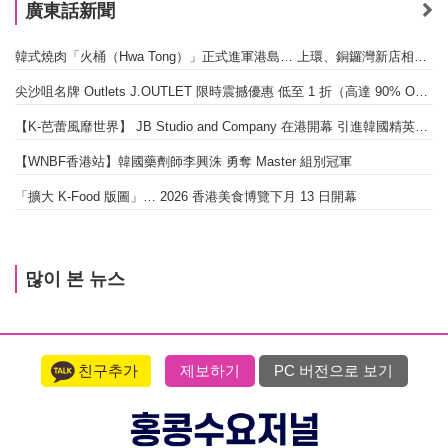
廣東話新聞
韓式燒肉「火桶（Hwa Tong）」正式進軍港島… 上環、銅鑼灣新店相繼開幕
尖沙咀名牌 Outlets J.OUTLET 限時震撼優惠 低至 1 折（高達 90% OFF）
【K-芭蕾風靡世界】 JB Studio and Company 在港開幕 引進韓國精英芭蕾教育系統
【WNBF香港站】韓國藥劑師李興洙 勇奪 Master 組別冠軍
「擴大 K-Food 版圖」… 2026 香港美食博覽下月 13 日開幕
많이 본 뉴스
친구추가
제보하기
PC 버전으로 보기