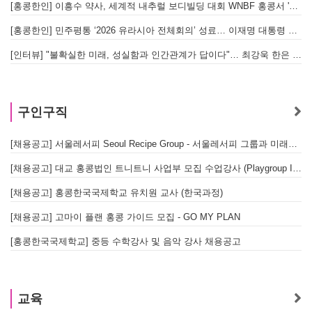
[홍콩한인] 이흥수 약사, 세계적 내추럴 보디빌딩 대회 WNBF 홍콩서 '마스터 부문 1위' 기염
[홍콩한인] 민주평통 ‘2026 유라시아 전체회의’ 성료… 이재명 대통령 참석으로 의미 더해
[인터뷰] "불확실한 미래, 성실함과 인간관계가 답이다"… 최강욱 한은 부소장이 청소년들에게 전하는 응원
구인구직
[채용공고] 서울레서피 Seoul Recipe Group - 서울레서피 그룹과 미래를 함께할 유능한 인재를 모십니다
[채용공고] 대교 홍콩법인 트니트니 사업부 모집 수업강사 (Playgroup Instructor)
[채용공고] 홍콩한국국제학교 유치원 교사 (한국과정)
[채용공고] 고마이 플랜 홍콩 가이드 모집 - GO MY PLAN
[홍콩한국국제학교] 중등 수학강사 및 음악 강사 채용공고
교육