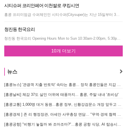
시티슈퍼 코리안페어 이천쌀로 쿠킹시연
홍콩 프리미엄급 수퍼체인인 시티수퍼(Citysuper)는 지난 15일부터 3월 12일까지 한달간 전 매장에서 코리안페어(Korean Fair)를 개최해 인기를 끌고 있다. 시티수퍼는 늘어나는 한식에 대한 홍콩인들의 수요에 부응하고자 지난해 처음으로 코리안페어를 개최한 뒤 큰 호응을 얻어 올해 두번째 행사를 진행하고 있다. 시티수퍼는 침사초이, 센트럴 IFC, 코즈웨이베이, 샤틴 등 4개 전 매장에 별도의 한국식품 부스를 만들어 한국쌀, 과일, 삼계탕, 천연 식료품, 유기농 및 건강식품 등 우수한 한국식품을 특별 할인 판매하고 있다. 특히 23일에는 시티수퍼 타임스퀘어 지점에 있는 컬처클럽에서 한국 음식의 우수성을 알리기 위한 요리시연(Cooking Demon-stration) 행사가 열렸다. 시티슈퍼에서 한국요리만을 위한 쿠킹 데모는 처음이다. 농수산물 유통공사(aT)와 이천쌀을 유통하는 KH Food(대표 양시훈)의 후원으로 진행된 행사에서는 한식당 ‘장’의 수석쉐프인 박지선 씨가 삼계탕과 비빔밥, 김밥 요리를 시연했다. 이날 평소보다 다섯배 이상 많은 고객들이 몰려, 한국음식에 대한 홍콩인들의 뜨거운 관심을 보였다. 시티수퍼 바이어인 로다 호(Rhoda Ho) 씨는 한국식품의 매출신장세가 두드러진다며, 앞으로도 이러한 행사를 지속적으로 추진할 계획이라고 말했다.
청진동 한국요리
청진동 한국요리 Opening Hours Mon to Sun 10:30am-2:00pm, 5:30pm-11:30pm Address 1F, Cameron Center, 57-59 Chantham road south, Tsim Sha Tusi Tel (852) 3488 5119 수요저널 기사읽기 [사진으로 보는 맛집] ‘청진동’ 3년전 파크호텔 앞 길목 좋은 곳에 문을 연 ‘청진동’은 한인회 총무를 역임했던 양임현 사장이 아내의 솜씨 좋은 요리실력과 주위분들의 권유로 시작했다... 자료발췌 : A-GUIDE
10개 더보기
뉴스
[홍콩뉴스] '관광객 지출 반토막' 속타는 홍콩... 정작 홍콩인들은 지갑 들고 해외로?
[
[홍콩날씨] 체감 37도 살인 더위에 태풍까지... 홍콩, 주말 내내 '초비상'
[
[홍콩교통] 1,000명 대거 동원...홍콩 정부, 신황강검문소 개장 앞두고 실전 훈련 돌입
[홍콩경제 ] 존 리 행정장관, 아세안 사무총장 면담… "무역·경제 협력 한층 강화한다"
[홍콩공항] "비행기 놓칠까 봐 조마조마?"…홍콩 공항 식당, AI 탑승시간 계산해 메뉴 추천해 준다
홍