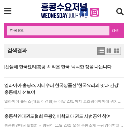
검색
검색결과
[산들해 한국요리]홍콩 속 작은 한국, 넉넉한 정을 나눕니다.
엘라이아 홀딩스, 시티수퍼 한국상품전 ‘한국요리의 맛과 건강’
홍콩에서 선보여
엘라이어 홀딩스(대표 이경희)는 이달 23일까지 코즈웨이베이에 위치한 타임스퀘어 시티수퍼와 샤틴에 위치한 뉴타운플라자 매장에서 ‘한국상품전’을 개최한다. 이번 행사는 넷플릭스 프로그램 흑백요리사와 피지컬 100을 모티브로 하여 한국의 전통과 현대를 아우르는 다양한 제품들을 홍콩 현지에서 선보이며, ‘한류’라는 주제 아래 K-CHEF와 K-PHYSICAL 컨셉으로 구성된 특별한 이벤트를 진행한다. 이번 행사에서는 흑백요리사에 출연한 유명 셰프인 최현석, 박은영, 여경래, 김도윤 셰프의 제품을 비롯하여, 신세계푸드의 프리미엄 HMR 식품, 조선호텔콜렉션의 고급 식사 세트, 강릉엄지네꼬막밀키트, 간장게장, 홍삼, 막걸리 등 유명 스타쉐프의 요리와 한국의 대표 먹거리를 홍콩에서 직접 맛볼 수 있는 기회를 제공한다. 이와 함께 한국 전통 방짜유기, 한국식 바베큐 그릴팬, 쿠킹웨어, 필터샤워기 등 다양한 리빙 제품도 함께 선보이며 한국의 전통과 현대적 감각을 동시에 체험할 수 있다. 또한, ‘K-PHYSICAL’ 컨셉으로 한국 최고 헬스케어 디바이스 브랜드인 칼로(CALO)의 첨단 제품들이 소개된다. 핸들 없는 전신운동용 접이식 미니 실내 자전거와 EMS 슬리밍, 뷰티 디바이스 등 최신 피트니스 및 헬스케어 기술이 공개되어, 현장에서 직접 체험할 수 있다. 월드옥타 홍콩·마카오 지회장을 겸임하고 있는 이경희 대표는 "이번 한국상품전을 통해 홍콩 내 한류 열풍을 더욱 확산시키고, 한국의 우수한 식품과 라이프스타일 제품들을 홍콩 시민들에게 소개하는 계기를 마련했다. 앞으로도 다양한 한국 문화 및 산업을 홍콩 시장에 알리기 위해 노력할 예정"이라고 말했다.
홍콩한인태권도협회 무광영어학교 태권도 시범공연 참여
홍콩한인태권도협회 시범단이 11월 28일 오전 쿤통소재 무광영어학교(慕光英文書院| Mu Kuang English School)에서 열린 한중일 문화축제 개막식과 개교 69주년 행사에서 시범공연을 가졌다. 이번 공연에서는 NRG 태권도, 쌍용관 태권도, U&amp;I 태권도 소속 사범들이 참여했다. 재학생 약 8백명 규모의 무광영어학교는 홍콩에서 한국어를 정식과목으로 채택한 첫번째 학교이다. 현재 한국요리교실 및 K댄스경연, 한국국제학교와의 교류방문 등을 통해 학생들에게 다양한 한국 문화 체험의 기회도 제공하고 있다. 무광영어학교의 한국어 교육과 한국문화 체험활동을 지원해오고 있는 이영호 문화원장과 이종석 상공회부회장(한인요식업협회장)이 작년에 이어 참석했고, 그리고 한국관광공사 문선옥 지사장이 함께 자리했다. 참석한 내외빈들과 학부모, 학생들까지 400여명의 개막행사 참석자들은 태권도 시범단의 멋진 공연에 감탄사를 연발하며 박수갈채를 보냈다. 별도의 장소에 준비된 전통놀이 부스마다 학생들의 체험열기가 이어졌다. 홍콩한인태권도협회는 NRG, 쌍용관, 경희, U&amp;I, TNT, 연세리더 태권도 등 6개 태권도장 및 22명 한인 사범으로 구성되어 있다. (사진제공 : 무광영어학교, 홍콩한인태권도협회)