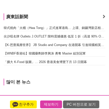
廣東話新聞
韓式燒肉「火桶（Hwa Tong）」正式進軍港島… 上環、銅鑼灣新店相繼開幕
尖沙咀名牌 Outlets J.OUTLET 限時震撼優惠 低至 1 折（高達 90% OFF）
【K-芭蕾風靡世界】 JB Studio and Company 在港開幕 引進韓國精英芭蕾教育系統
【WNBF香港站】韓國藥劑師李興洙 勇奪 Master 組別冠軍
「擴大 K-Food 版圖」… 2026 香港美食博覽下月 13 日開幕
많이 본 뉴스
친구추가
제보하기
PC 버전으로 보기