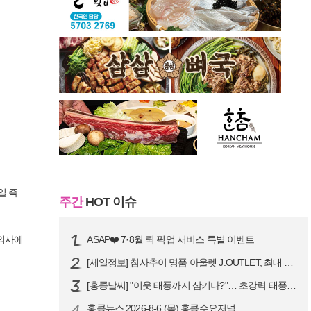
일 즉
주간
HOT 이슈
 의사에
ASAP❤️ 7·8월 퀵 픽업 서비스 특별 이벤트
[세일정보] 침사추이 명품 아울렛 J.OUTLET, 최대 90% 빅 세일…
[홍콩날씨] "이웃 태풍까지 삼키나?"… 초강력 태풍 '돌핀' 세력 재확…
4
홍콩뉴스 2026-8-6 (목) 홍콩수요저널