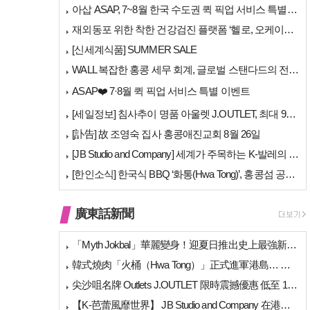
아삽 ASAP, 7~8월 한국 수도권 퀵 픽업 서비스 특별 프로모션 실시
재외동포 위한 착한 건강검진 플랫폼 ‘헬로, 오케이검진’ 서비스 개시
[신세계식품] SUMMER SALE
WALL 복잡한 홍콩 세무 회계, 글로벌 스탠다드의 전문가들이 답을 드립…
ASAP❤️ 7·8월 퀵 픽업 서비스 특별 이벤트
[세일정보] 침사추이 명품 아울렛 J.OUTLET, 최대 90% 빅 세일…
[訃告] 故 조영숙 집사 홍콩애진교회 8월 26일
[JB Studio and Company] 세계가 주목하는 K-발레의 비…
[한인소식] 한국식 BBQ ‘화통(Hwa Tong)’, 홍콩섬 공략 본격…
廣東話新聞
「Myth Jokbal」華麗變身！迎夏日推出史上最強新菜式陣容
韓式燒肉「火桶（Hwa Tong）」正式進軍港島… 上環、銅鑼灣新店相繼開幕
尖沙咀名牌 Outlets J.OUTLET 限時震撼優惠 低至 1 折（高達 …
【K-芭蕾風靡世界】 JB Studio and Company 在港開幕 引進…