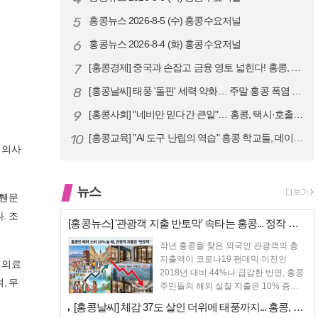
5
홍콩뉴스 2026-8-5 (수) 홍콩수요저널
6
홍콩뉴스 2026-8-4 (화) 홍콩수요저널
7
[홍콩경제] 중국과 손잡고 금융 영토 넓힌다! 홍콩, 10대 신규 정책 …
8
[홍콩날씨] 태풍 '돌핀' 세력 약화… 주말 홍콩 폭염 예고
9
[홍콩사회] "네비만 믿다간 큰일"… 홍콩, 택시·호출차 통합 시험 도입…
10
[홍콩교육] "AI 도구 난립의 역습" 홍콩 학교들, 데이터 고립에 교육…
 의사
뉴스
 퉨문
. 조
[홍콩뉴스] '관광객 지출 반토막' 속타는 홍콩... 정작 홍콩인들은 지…
작년 홍콩을 찾은 외국인 관광객의 총
지출액이 코로나19 팬데믹 이전인
 의료
2018년 대비 44%나 급감한 반면, 홍콩
, 무
주민들의 해외 실질 지출은 10% 증가
했다. 홍...
[홍콩날씨] 체감 37도 살인 더위에 태풍까지... 홍콩, 주말 내내 '…