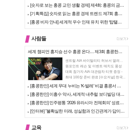
[숫자로 보는 홍콩 교민 생활 경제] 제4회: 홍콩의 금융 — 지표 및 …
[기획특집] 숫자로 읽는 홍콩 경제 트렌드 제7회 홍콩 문화·창의 산업…
[홍콩 비자 안내] 세계적 우수 인재 유치 위한 ‘탑탤런트 비자(TTPS…
사람들
세계 챔피언 홍지승 선수 홍콩 온다… 제3회 홍콩한인팔씨름대회 9월 12…
센트럴 AIA 바이탈리티 허브서 열려…
원포인트 레슨 및 이벤트 매치도 풍성
대회 참가자 AIA 대관람차 티켓 증정 -
최대 100장 준비 완료 [수요저널] 한국...
[홍콩한인] 세계 무대 누비는 ‘K-발레’ 비결 홍콩서 연다… 정발레스튜…
[홍콩한인] 이흥수 약사, 세계적 내추럴 보디빌딩 대회 WNBF 홍콩서 …
[홍콩한인] 민주평통 ‘2026 유라시아 전체회의’ 성료… 이재명 대통령…
[인터뷰] "불확실한 미래, 성실함과 인간관계가 답이다"… 최강욱 한은 …
교육