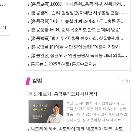
[홍콩교통] 1,000명 대거 동원...홍콩 정부, 신황강검문소 개장 앞…
가 더
[홍콩경제 ] 존 리 행정장관, 아세안 사무총장 면담… "무역·경제 협력…
[홍콩공항] "비행기 놓칠까 봐 조마조마?"…홍콩 공항 식당, AI 탑승…
보기
[홍콩생활] MTR, 승객 목소리로 만드는 '매너 방송' 캠페인 시작
[홍콩법률] "법이 우선" 홍콩 변호사회, 첫 5개년 계획에 뼈 있는 권…
[홍콩법률] [아이들 서면 증언 논란] "어른이 가담하면 왜곡된다"… 홍…
[홍콩안전] 정관오 애완견 공원서 독극물 테러 의혹... 홍콩 경찰 수사…
홍콩뉴스 2026-8-8 (토) 홍콩수요저널
칼럼
더 넓게 보기 - 홍콩우리교회 서현 목사
최근, 모니터를 하나 구입했습니다. 노
트북 한 대로 모든 일을 해 왔는데, 불편
했습니다. 지금까지는 그럭저럭 잘 참았
습니다만, 설교 준비할 때 여러 자료를
펴 놓고 보다...
빅토리아 하버, 빅토리아 피크, 빅토리아 파크. '빅토리아’의 이름은 어…