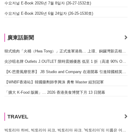
수요저널 E-Book 2026년 7월 8일자 (26-27-1532호)
수요저널 E-Book 2026년 6월 24일자 (26-25-1530호)
廣東話新聞
韓式燒肉「火桶（Hwa Tong）」正式進軍港島… 上環、銅鑼灣新店相繼開幕
尖沙咀名牌 Outlets J.OUTLET 限時震撼優惠 低至 1 折（高達 90% OFF）
【K-芭蕾風靡世界】 JB Studio and Company 在港開幕 引進韓國精英芭蕾教育系統
【WNBF香港站】韓國藥劑師李興洙 勇奪 Master 組別冠軍
「擴大 K-Food 版圖」… 2026 香港美食博覽下月 13 日開幕
TRAVEL
빅토리아 하버, 빅토리아 피크, 빅토리아 파크. '빅토리아’의 이름은 어떻게 온 걸까? - [이승권 원장의 생활칼럼]