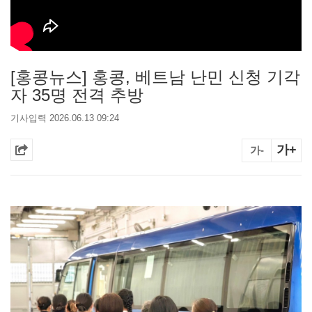
[홍콩뉴스] 홍콩, 베트남 난민 신청 기각
자 35명 전격 추방
기사입력 2026.06.13 09:24
가+
가-