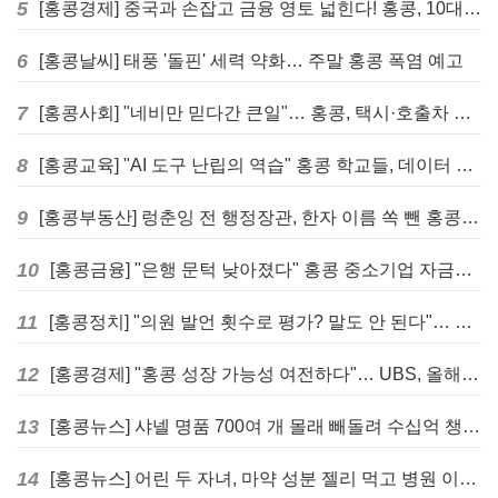
5
[홍콩경제] 중국과 손잡고 금융 영토 넓힌다! 홍콩, 10대 신규 정책 발표
6
[홍콩날씨] 태풍 '돌핀' 세력 약화… 주말 홍콩 폭염 예고
7
[홍콩사회] "네비만 믿다간 큰일"… 홍콩, 택시·호출차 통합 시험 도입하며 규제 본격화
8
[홍콩교육] "AI 도구 난립의 역습" 홍콩 학교들, 데이터 고립에 교육 효과 평가 비상
9
[홍콩부동산] 렁춘잉 전 행정장관, 한자 이름 쏙 뺀 홍콩 고급 아파트 단지들에 쓴소리
10
[홍콩금융] "은행 문턱 낮아졌다" 홍콩 중소기업 자금줄 숨통 트이나… HKMA "2분기 신용 조건 안정적"
11
[홍콩정치] "의원 발언 횟수로 평가? 말도 안 된다"… 홍콩 입법회 의장의 일침
12
[홍콩경제] "홍콩 성장 가능성 여전하다"… UBS, 올해 홍콩 GDP 성장률 전망치 4.5%로 대폭 상향
13
[홍콩뉴스] 샤넬 명품 700여 개 몰래 빼돌려 수십억 챙긴 직원 4년~7년형 선고
14
[홍콩뉴스] 어린 두 자녀, 마약 성분 젤리 먹고 병원 이송… 어머니와 친척 체포