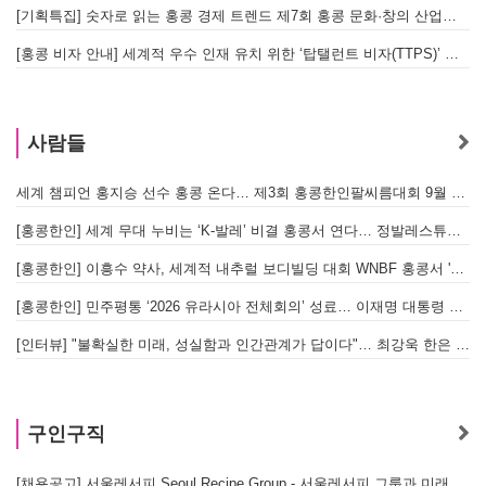
[기획특집] 숫자로 읽는 홍콩 경제 트렌드 제7회 홍콩 문화·창의 산업의 구조와 분야별 동향
[홍콩 비자 안내] 세계적 우수 인재 유치 위한 ‘탑탤런트 비자(TTPS)’ 주요 요건
사람들
세계 챔피언 홍지승 선수 홍콩 온다… 제3회 홍콩한인팔씨름대회 9월 12일 개최
[
[홍콩한인] 세계 무대 누비는 ‘K-발레’ 비결 홍콩서 연다… 정발레스튜디오 개원
[홍콩한인] 이흥수 약사, 세계적 내추럴 보디빌딩 대회 WNBF 홍콩서 '마스터 부문 1위' 기염
[홍콩한인] 민주평통 ‘2026 유라시아 전체회의’ 성료… 이재명 대통령 참석으로 의미 더해
[인터뷰] "불확실한 미래, 성실함과 인간관계가 답이다"… 최강욱 한은 부소장이 청소년들에게 전하는 응원
구인구직
[채용공고] 서울레서피 Seoul Recipe Group - 서울레서피 그룹과 미래를 함께할 유능한 인재를 모십니다