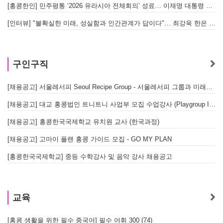
[홍콩한인] 민주평통 ‘2026 유라시아 전체회의’ 성료… 이재명 대통령 참석으로 의미 더해
[인터뷰] "불확실한 미래, 성실함과 인간관계가 답이다"… 최강욱 한은 부소장이 청소년들에게 전하는 응원
구인구직
[채용공고] 서울레서피 Seoul Recipe Group - 서울레서피 그룹과 미래를 함께할 유능한 인재를 모십니다
[채용공고] 대교 홍콩법인 트니트니 사업부 모집 수업강사 (Playgroup Instructor)
[채용공고] 홍콩한국국제학교 유치원 교사 (한국과정)
[채용공고] 고마이 플랜 홍콩 가이드 모집 - GO MY PLAN
[홍콩한국국제학교] 중등 수학강사 및 음악 강사 채용공고
교육
[홍콩 생활을 위한 필수 중국어] 필수 어휘 300 (74)