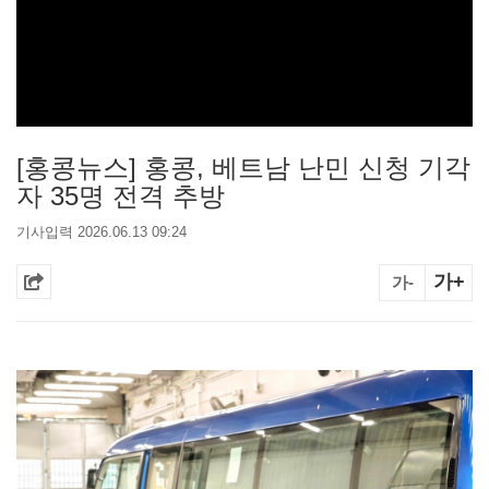
[홍콩뉴스] 홍콩, 베트남 난민 신청 기각
자 35명 전격 추방
기사입력 2026.06.13 09:24
가+
가-