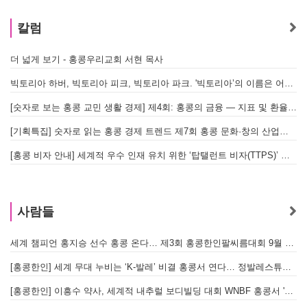
칼럼
더 넓게 보기 - 홍콩우리교회 서현 목사
빅토리아 하버, 빅토리아 피크, 빅토리아 파크. '빅토리아’의 이름은 어떻게 온 걸까? - [이승권 원장의 생활칼럼]
[숫자로 보는 홍콩 교민 생활 경제] 제4회: 홍콩의 금융 — 지표 및 환율, MPF 운영 현황
[기획특집] 숫자로 읽는 홍콩 경제 트렌드 제7회 홍콩 문화·창의 산업의 구조와 분야별 동향
[홍콩 비자 안내] 세계적 우수 인재 유치 위한 ‘탑탤런트 비자(TTPS)’ 주요 요건
사람들
세계 챔피언 홍지승 선수 홍콩 온다… 제3회 홍콩한인팔씨름대회 9월 12일 개최
[
[홍콩한인] 세계 무대 누비는 ‘K-발레’ 비결 홍콩서 연다… 정발레스튜디오 개원
[홍콩한인] 이흥수 약사, 세계적 내추럴 보디빌딩 대회 WNBF 홍콩서 '마스터 부문 1위' 기염