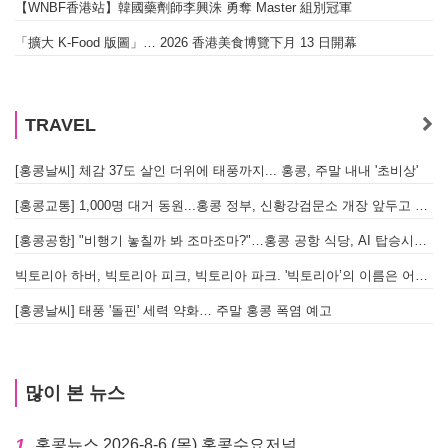
【WNBF香港站】韓國藥劑師李興洙 勇奪 Master 組別冠軍
「擴大 K-Food 版圖」… 2026 香港美食博覽下月 13 日開幕
TRAVEL
[홍콩날씨] 체감 37도 살인 더위에 태풍까지... 홍콩, 주말 내내 '초비상'
[홍콩교통] 1,000명 대거 동원...홍콩 정부, 신황강검문소 개장 앞두고 실전 훈련 돌입
[홍콩공항] "비행기 놓칠까 봐 조마조마?"…홍콩 공항 식당, AI 탑승시간 계산해 메뉴 추천해 준다
빅토리아 하버, 빅토리아 피크, 빅토리아 파크. '빅토리아’의 이름은 어떻게 온 걸까? - [이승권 원장의 생활칼럼]
[홍콩날씨] 태풍 '돌핀' 세력 약화… 주말 홍콩 폭염 예고
많이 본 뉴스
1
홍콩뉴스 2026-8-6 (목) 홍콩수요저널