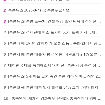
2
홍콩뉴스 2026-8-7 (금) 홍콩수요저널
3
[홍콩뉴스] 홍콩 노동처, 건설 현장 흡연 단속에 적외선 드론 투입 검토
4
[홍콩뉴스] 경제난에 항소 포기한 51세 트램 기사, 3세 여아 치사 혐의로 '4주 감옥행'
5
[홍콩대학] 1만명 입학 허가 오류 소동... 퉁화 칼리지 공식 사과
6
[홍콩사회] 홍콩 대졸자 평균 연봉, 작년보다 2.1% 오른 33만 6천 홍콩달러 기록
7
대한민국 대표 숙취해소제 ‘컨디션’, 홍콩 시장 본격 상륙… 왓슨스 입점 기념 할인 행사 진행
8
[홍콩뉴스] 5세 아들 굶겨 죽인 홍콩 악마 엄마… 징역 22년 중형 선고
9
[홍콩교육] 홍콩 대학 입시 합격률 34% 그쳐...역대 최저
10
[홍콩연예] 세계적 영화배우 유덕화, 홍콩침례대 명예 박사 학위 받는다