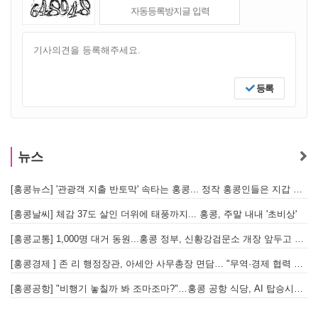
등록
뉴스
[홍콩뉴스] '관광객 지출 반토막' 속타는 홍콩... 정작 홍콩인들은 지갑 들고 해외로?
[
[홍콩날씨] 체감 37도 살인 더위에 태풍까지... 홍콩, 주말 내내 '초비상'
[
[홍콩교통] 1,000명 대거 동원...홍콩 정부, 신황강검문소 개장 앞두고 실전 훈련 돌입
[홍콩경제 ] 존 리 행정장관, 아세안 사무총장 면담… "무역·경제 협력 한층 강화한다"
[홍콩공항] "비행기 놓칠까 봐 조마조마?"…홍콩 공항 식당, AI 탑승시간 계산해 메뉴 추천해 준다
홍